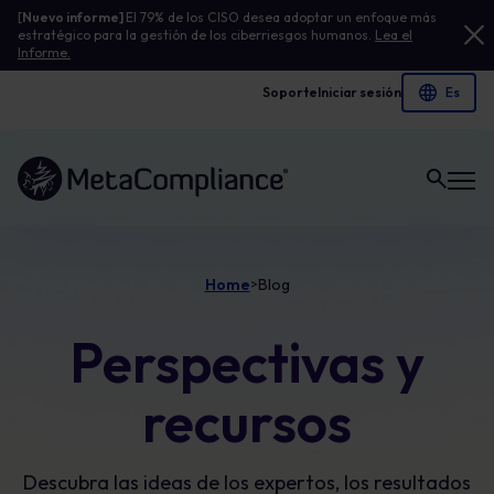
[
Nuevo informe]
El 79% de los CISO desea adoptar un enfoque más
estratégico para la gestión de los ciberriesgos humanos.
Lea el
Informe.
Soporte
Iniciar sesión
Enlace a la página de inicio
Home
Blog
>
Perspectivas y
recursos
Descubra las ideas de los expertos, los resultados