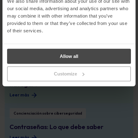
We also share information about your use of our site with
5 métodos de pirateo menos obvios que debería conocer
our social media, advertising and analytics partners who
Concienciación sobre ciberseguridad
may combine it with other information that you’ve
provided to them or that they’ve collected from your use
5 métodos de pirateo menos obvios que
of their services.
debería conocer
Leer más
Allow all
Conciencia Wi-Fi: ¿Navegar o no navegar?
Concienciación sobre ciberseguridad
Customize
Conciencia Wi-Fi: ¿Navegar o no
navegar?
Leer más
Contraseñas: Lo que debe saber
Concienciación sobre ciberseguridad
Contraseñas: Lo que debe saber
Leer más