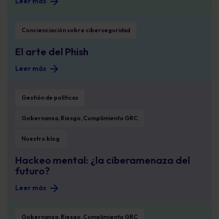
Leer más
El arte del Phish
Concienciación sobre ciberseguridad
El arte del Phish
Leer más
Hackeo mental: ¿la ciberamenaza del futuro?
Gestión de políticas
Gobernanza, Riesgo, Cumplimiento GRC
Nuestro blog
Hackeo mental: ¿la ciberamenaza del
futuro?
Leer más
5 cosas que NUNCA debe publicar en las redes sociales
Gobernanza, Riesgo, Cumplimiento GRC