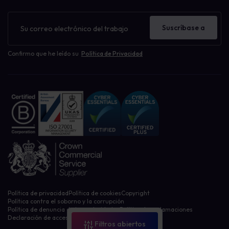
Filtrar recursos por:
Boletín
Activos de sensibilización
de
Estudio de caso
Suscríbase a
noticias
Gestión del riesgo humano
Noticias de la empresa
Confirmo que he leído su
Política de Privacidad
Nuestro blog
Aprendizaje sobre ciberseguridad
Brecha de datos
Concienciación sobre ciberseguridad
Gestión de políticas
Gobernanza, Riesgo, Cumplimiento GRC
Phishing y ransomware
Privacidad, GDPR, CCPA
Sin categoría
Restablecer filtros
Política de privacidad
Política de cookies
Copyright
Política contra el soborno y la corrupción
Política de denuncia de irregularidades
Política de reclamaciones
Declaración de accesibilidad
Filtros abiertos