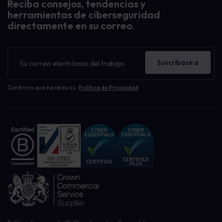
Reciba consejos, tendencias y
herramientas de ciberseguridad
directamente en su correo.
Filtrar recursos por:
Boletín
Activos de sensibilización
de
Estudio de caso
Suscríbase a
noticias
Gestión del riesgo humano
Noticias de la empresa
Confirmo que he leído su
Política de Privacidad
Nuestro blog
Aprendizaje sobre ciberseguridad
Brecha de datos
Concienciación sobre ciberseguridad
Gestión de políticas
Gobernanza, Riesgo, Cumplimiento GRC
Phishing y ransomware
Privacidad, GDPR, CCPA
Sin categoría
Restablecer filtros