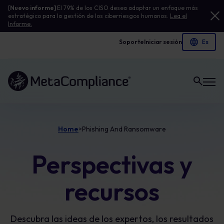
[
Nuevo informe]
El 79% de los CISO desea adoptar un enfoque más
estratégico para la gestión de los ciberriesgos humanos.
Lea el
Informe.
Soporte
Iniciar sesión
Enlace a la página de inicio
Home
Phishing And Ransomware
>
Perspectivas y
recursos
Descubra las ideas de los expertos, los resultados