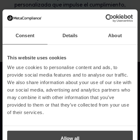
personalizada que impulse el cumplimiento,
cambie los comportamientos y reduzca los
riesgos.
Reserve una demostración
Llamada a la acción
Consent
Details
About
This website uses cookies
We use cookies to personalise content and ads, to
Enlace a la página de inicio
provide social media features and to analyse our traffic.
We also share information about your use of our site with
our social media, advertising and analytics partners who
may combine it with other information that you’ve
MetaCompliance ofrece a empresas y organizaciones formación en
provided to them or that they’ve collected from your use
concienciación sobre seguridad que es efectiva, personalizada y
fácilmente medible.
of their services.
© 2026 MetaCompliance® Todos los derechos reservados.
Allow all
Solicitar una demo