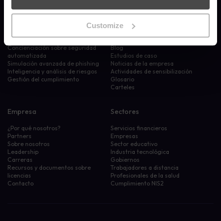
Customize
Productos
Recursos
Concienciación sobre seguridad
Blog
automatizada
Estudios de caso
Simulación avanzada de phishing
Noticias de la empresa
Inteligencia y análisis de riesgos
Actividades de sensibilización
Gestión del cumplimiento
Glosario
Carteles
Empresa
Sectores
¿Por qué nosotros?
Servicios financieros
Partners
Empresas
Sobre nosotros
Sector educativo
Leadership
Industria tecnológica
Carreras
Gobiernos
Recursos y documentos sobre
Trabajadores a distancia
licencias
Profesionales de la salud
Contacto
Cumplimiento NIS2