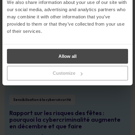
We also share information about your use of our site with
Intégrer la sécurité dans la culture :
our social media, advertising and analytics partners who
Pourquoi le comportement humain
may combine it with other information that you’ve
définit désormais le risque cybernétique
provided to them or that they’ve collected from your use
of their services.
En savoir plus
Publication du Top 10 2025 de l’OWASP - Ce que vous devez savoir
Sensibilisation à la cybersécurité
Allow all
Publication du Top 10 2025 de l’OWASP -
Ce que vous devez savoir
Customize
En savoir plus
Rapport sur les risques des fêtes : pourquoi la cybercriminalité augmente e
Sensibilisation à la cybersécurité
Rapport sur les risques des fêtes :
pourquoi la cybercriminalité augmente
en décembre et que faire