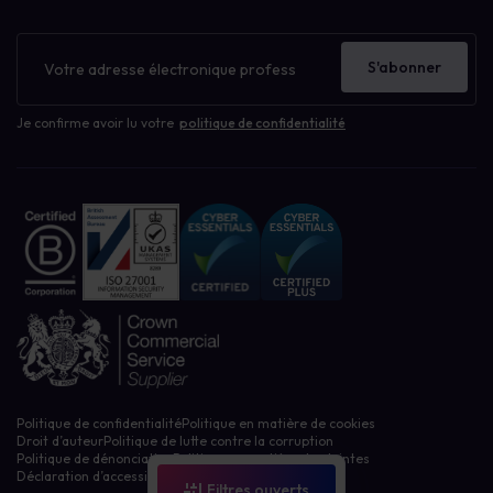
Filtrer les ressources par :
Bulletin
Atouts de la sensibilisation
d'information
Étude de cas
S'abonner
Gestion des risques humains
Non classé
Je confirme avoir lu votre
politique de confidentialité
Notre blog
Apprentissage de la cybersécurité
Gestion des politiques
Gouvernance, risque, conformité GRC
Phishing et Ransomware
Sensibilisation à la cybersécurité
Vie privée, GDPR, CCPA
Violation de données
Nouvelles de l'entreprise
Réinitialiser les filtres
Politique de confidentialité
Politique en matière de cookies
Droit d’auteur
Politique de lutte contre la corruption
Politique de dénonciation
Politique en matière de plaintes
Déclaration d’accessibilité
Filtres ouverts