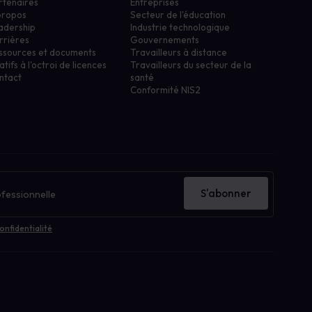
rtenaires
Entreprises
propos
Secteur de l'éducation
adership
Industrie technologique
rrières
Gouvernements
ssources et documents
Travailleurs à distance
atifs à l'octroi de licences
Travailleurs du secteur de la
ntact
santé
Conformité NIS2
S'abonner
onfidentialité