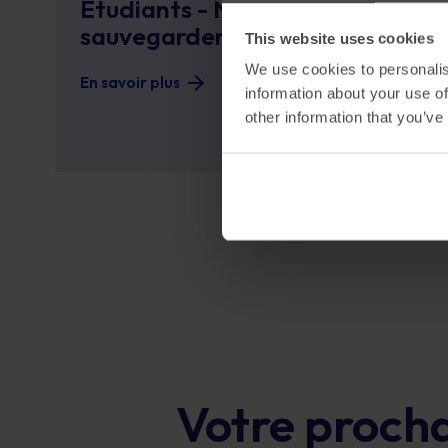
Étudiants - N’oubliez pas de
sauvegarder !
This website uses cookies
We use cookies to personalis
En savoir plus
information about your use of
other information that you’ve
Votre procha