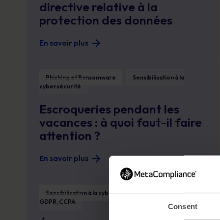
directive relative à la
protection des données
En savoir plus
Escroqueries pendant les vacances : à quoi faut-il faire attention
Phishing et Ransomware
Sensibilisation à la
cybersécurité
Escroqueries pendant les
vacances : à quoi faut-il faire
attention ?
En savoir plus
Étudiants - N’oubliez pas de sauvegarder !
Sensibilisation à la cybersécurité
Vie privée,
GDPR, CCPA
Consent