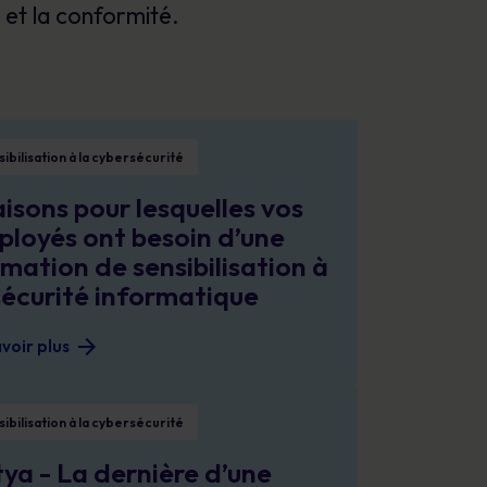
 et la conformité.
Affiches
conformité et protéger votre réputation.
Des images attrayantes qui renforcent chaque
jour les comportements sécuritaires.
pour lesquelles vos employés ont besoin d’une formation de sensibilisation
ibilisation à la cybersécurité
aisons pour lesquelles vos
loyés ont besoin d’une
mation de sensibilisation à
sécurité informatique
voir plus
a dernière d’une série de cyberattaques très médiatisées
ibilisation à la cybersécurité
ya - La dernière d’une