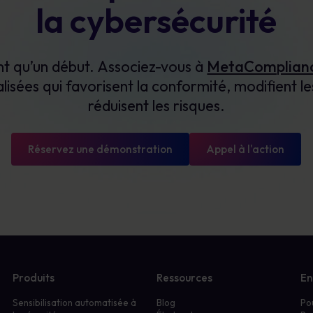
la cybersécurité
nt qu’un début. Associez-vous à
MetaComplian
lisées qui favorisent la conformité, modifient 
réduisent les risques.
Réservez une démonstration
Appel à l'action
Produits
Ressources
En
Sensibilisation automatisée à
Blog
Po