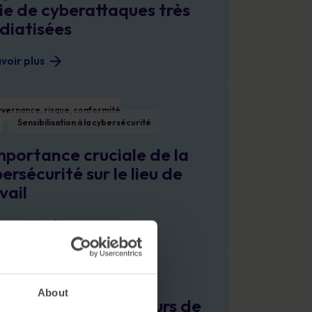
ie de cyberattaques très
diatisées
voir plus
ce cruciale de la cybersécurité sur le lieu de travail
vernance, risque, conformité
Sensibilisation à la cybersécurité
mportance cruciale de la
ersécurité sur le lieu de
vail
voir plus
DPR
s grandes erreurs de sécurité commises au bureau
ibilisation à la cybersécurité
About
 3 plus grandes erreurs de