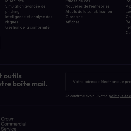
la sécurité
Études de cas
Pa
Simulation avancée de
Nouvelles de l'entreprise
À 
phishing
Atouts de la sensibilisation
Le
Intelligence et analyse des
Glossaire
Ca
Filtrer les ressources par :
risques
Affiches
Re
Atouts de la sensibilisation
Gestion de la conformité
rel
Co
Étude de cas
Gestion des risques humains
Non classé
Notre blog
Apprentissage de la cybersécurité
Gestion des politiques
Gouvernance, risque, conformité GRC
 outils
Phishing et Ransomware
Bulletin
Sensibilisation à la cybersécurité
d'information
tre boîte mail.
Vie privée, GDPR, CCPA
Violation de données
Je confirme avoir lu votre
politique de c
Nouvelles de l'entreprise
Réinitialiser les filtres