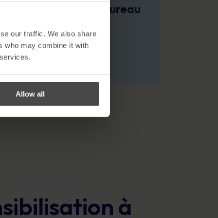
urité commises au bureau
voir plus
se our traffic. We also share
ers who may combine it with
 services.
Allow all
ibilisation à