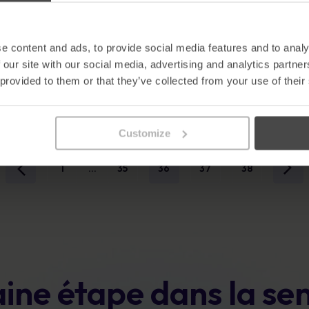
6 conseils pour obtenir
séc
l’adhésion des parties
prenantes à votre projet
En sa
e content and ads, to provide social media features and to analy
GDPR
 our site with our social media, advertising and analytics partn
 provided to them or that they’ve collected from your use of their
En savoir plus
Customize
1
35
36
37
38
...
ine étape dans la sens