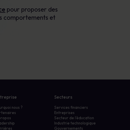
ce
pour proposer des
les comportements et
treprise
Secteurs
urquoi nous ?
Services financiers
rtenaires
Entreprises
propos
Secteur de l'éducation
adership
Industrie technologique
rrières
Gouvernements