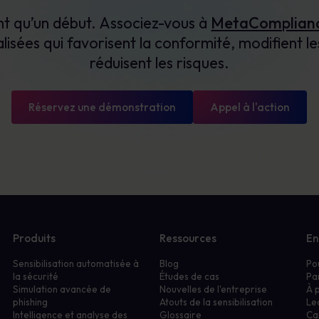
nt qu’un début. Associez-vous à
MetaComplian
lisées qui favorisent la conformité, modifient 
réduisent les risques.
Réservez une démonstration
Appel à l'action
Produits
Ressources
En
Sensibilisation automatisée à
Blog
Po
la sécurité
Études de cas
Pa
Simulation avancée de
Nouvelles de l'entreprise
À 
phishing
Atouts de la sensibilisation
Le
Intelligence et analyse des
Glossaire
Ca