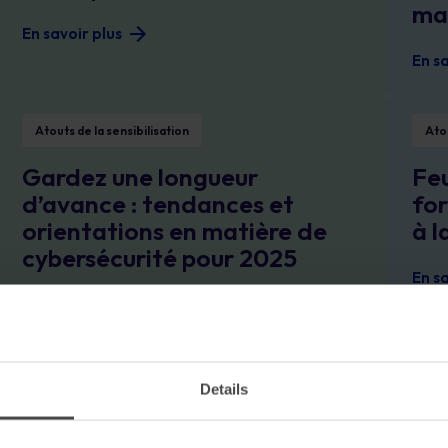
mat
En savoir plus
En sa
Gardez une longueur d’avance : tendances et orientations en matière de
Feuille de
Atouts de la sensibilisation
Atou
Gardez une longueur
Feu
d’avance : tendances et
for
orientations en matière de
à l
cybersécurité pour 2025
En sa
En savoir plus
Formation à la cybersécurité OT : Sauvegarde de la technologie opératio
Un guide p
Atouts de la sensibilisation
Atou
Details
Formation à la cybersécurité
Un 