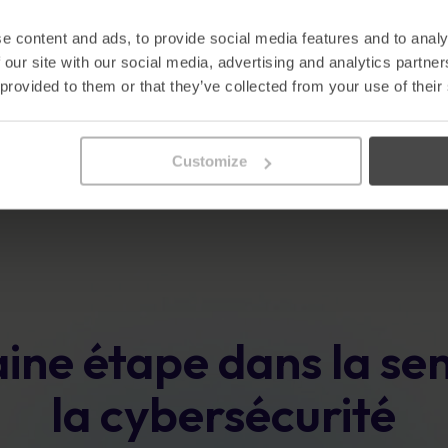
OT : Sauvegarde de la
RSS
technologie opérationnelle
l’
e content and ads, to provide social media features and to analy
 our site with our social media, advertising and analytics partn
En savoir plus
En sa
 provided to them or that they’ve collected from your use of their
Customize
1
2
3
ine étape dans la sens
la cybersécurité