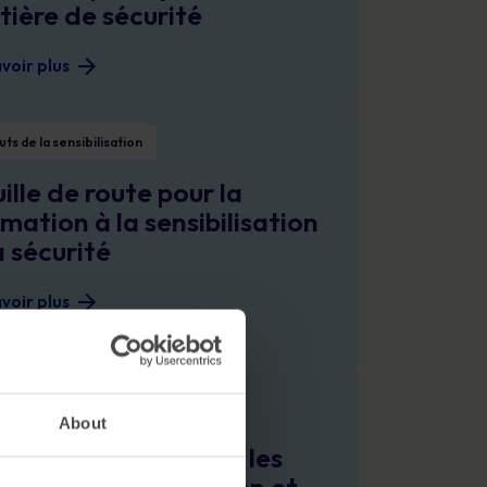
ière de sécurité
voir plus
 cybersécurité pour 2025
 route pour la formation à la sensibilisation à la sécurité
ts de la sensibilisation
ille de route pour la
mation à la sensibilisation
a sécurité
voir plus
nnelle
ratique pour les RSSI sur la sensibilisation et l’hameçonnage
ts de la sensibilisation
About
guide pratique pour les