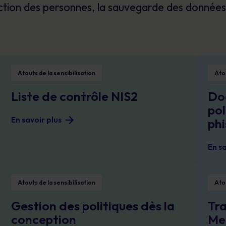
Bénéficiez d’une visibilité claire sur les
tection des personnes, la sauvegarde des données
Glossaire
risques humains pour prioriser vos actions,
Les définitions de la cybersécurité que vous
réduire votre exposition et démontrer des
devez connaître
progrès mesurables.
ransomware
Liste de contrôle NIS2
Document r
Atouts de la sensibilisation
Atou
Liste de contrôle NIS2
Doc
pol
En savoir plus
phi
En sa
curité
Gestion des politiques dès la conception
Travailler
Atouts de la sensibilisation
Atou
Gestion des politiques dès la
Tra
conception
Mei