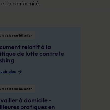
 et la conformité.
Affiches
conformité et protéger votre réputation.
Des images attrayantes qui renforcent chaque
jour les comportements sécuritaires.
elatif à la politique de lutte contre le phishing
ts de la sensibilisation
ument relatif à la
itique de lutte contre le
shing
voir plus
 à domicile - Meilleures pratiques en matière de sécurité
ts de la sensibilisation
vailler à domicile -
lleures pratiques en