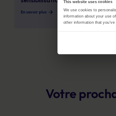
sensibilisation à la sécurité
This website uses cookies
We use cookies to personalis
En savoir plus
information about your use of
other information that you’ve
Votre procha