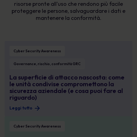
risorse pronte all'uso che rendono più facile
proteggere le persone, salvaguardare i dati e
mantenere la conformità.
La superficie di attacco nascosta: come le unità condivise compromettono la s
Cyber Security Awareness
Governance, rischio, conformità GRC
La superficie di attacco nascosta: come
le unità condivise compromettono la
sicurezza aziendale (e cosa puoi fare al
riguardo)
Leggi tutto
Gestire il rischio informatico legato alle persone: l’approccio interfunzionale
Cyber Security Awareness