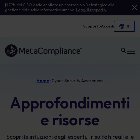
[
Il
79% dei CISO vuole adottare un approccio più strategico alla
gestione del rischio informatico umano.
Leggi il rapporto.
Supporto
Accedi
Link alla homepage
Home
Cyber Security Awareness
>
Approfondimenti
e risorse
Scopri le intuizioni degli esperti, i risultati reali e le