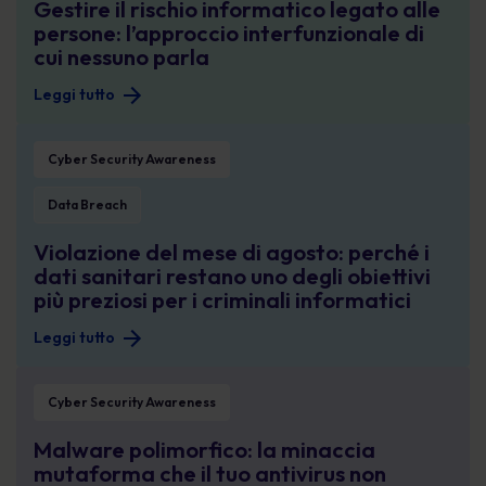
Gestire il rischio informatico legato alle
persone: l’approccio interfunzionale di
cui nessuno parla
Leggi tutto
Violazione del mese di agosto: perché i dati sanitari restano uno degli obiettivi
Cyber Security Awareness
Data Breach
Violazione del mese di agosto: perché i
dati sanitari restano uno degli obiettivi
più preziosi per i criminali informatici
Leggi tutto
Malware polimorfico: la minaccia mutaforma che il tuo antivirus non riesce a 
Cyber Security Awareness
Malware polimorfico: la minaccia
mutaforma che il tuo antivirus non