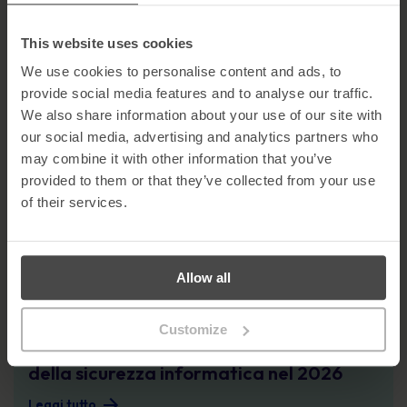
maggior parte delle organizzazioni non
rileva le APT finché non è troppo tardi
This website uses cookies
Leggi tutto
We use cookies to personalise content and ads, to
Il fattore umano in un panorama di minacce guidate dall’intelligenza artifici
provide social media features and to analyse our traffic.
Cyber Security Awareness
We also share information about your use of our site with
our social media, advertising and analytics partners who
Il fattore umano in un panorama di
may combine it with other information that you’ve
minacce guidate dall’intelligenza
provided to them or that they’ve collected from your use
artificiale: Tendenze chiave della
of their services.
sicurezza informatica da Infosec 2026
Leggi tutto
Una nuova ricerca rivela perché i CISO stanno ripensando la consapevolezza 
Allow all
Cyber Security Awareness
Customize
Una nuova ricerca rivela perché i CISO
stanno ripensando la consapevolezza
della sicurezza informatica nel 2026
Leggi tutto