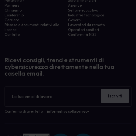
Perché noi?
Servizi finanziari
Partners
Aziende
Chi siamo
Settore educativo
Leadership
Industria tecnologica
Carriere
Governi
Risorse e documenti relativi alle
Lavoratori da remoto
licenze
Operatori sanitari
Contatto
Conformità NIS2
Filtra le risorse per:
Attività di sensibilizzazione
Attività di sensibilizzazione
Consapevolezza del phishing
Ricevi consigli, trend e strumenti di
eLearning
cybersicurezza direttamente nella tua
Gestione delle politiche
casella email.
Guida Dummies
Poster di sensibilizzazione
Screensaver di sensibilizzazione
Newsletter
Caso di studio
Iscriviti
Human Risk Management
Il nostro blog
Apprendimento della sicurezza informatica
Confermo di aver letto l'
informativa sulla privacy
Cyber Security Awareness
Data Breach
Gestione delle politiche
Governance, rischio, conformità GRC