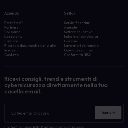
Azienda
Settori
Perché noi?
Servizi finanziari
Partners
Aziende
Chi siamo
Settore educativo
Leadership
Industria tecnologica
Carriere
Governi
Risorse e documenti relativi alle
Lavoratori da remoto
licenze
Operatori sanitari
Contatto
Conformità NIS2
Filtra le risorse per:
Attività di sensibilizzazione
Attività di sensibilizzazione
Consapevolezza del phishing
Ricevi consigli, trend e strumenti di
eLearning
cybersicurezza direttamente nella tua
Gestione delle politiche
casella email.
Guida Dummies
Poster di sensibilizzazione
Screensaver di sensibilizzazione
Newsletter
Caso di studio
Iscriviti
Human Risk Management
Il nostro blog
Apprendimento della sicurezza informatica
Confermo di aver letto l'
informativa sulla privacy