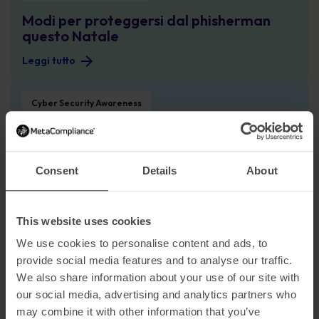
Modi per proteggersi dal phisherman
questo Natale
Leggi tutto
Gli incidenti relativi alla sicurezza dei dati e alla sicurezza digitale sono aum
Cyber Security Awareness
Gli incidenti relativi alla sicurezza dei
dati e alla sicurezza digitale sono
aumentati nel secondo trimestre del
Consent
Details
About
2016, riferisce l’ICO
Leggi tutto
This website uses cookies
La brutta verità sul cyberbullismo
We use cookies to personalise content and ads, to
Cyber Security Awareness
provide social media features and to analyse our traffic.
La brutta verità sul cyberbullismo
We also share information about your use of our site with
our social media, advertising and analytics partners who
Leggi tutto
may combine it with other information that you’ve