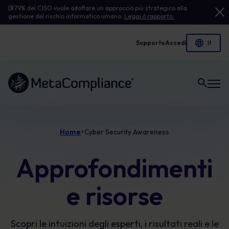
[
Il
79% dei CISO vuole adottare un approccio più strategico alla
gestione del rischio informatico umano.
Leggi il rapporto.
Supporto
Accedi
Link alla homepage
Home
Cyber Security Awareness
>
Approfondimenti
e risorse
Scopri le intuizioni degli esperti, i risultati reali e le