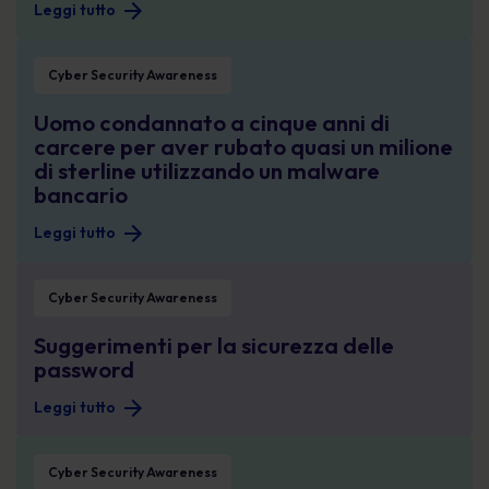
Leggi tutto
Uomo condannato a cinque anni di carcere per aver rubato quasi un milione d
Cyber Security Awareness
Uomo condannato a cinque anni di
carcere per aver rubato quasi un milione
di sterline utilizzando un malware
bancario
Leggi tutto
Suggerimenti per la sicurezza delle password
Cyber Security Awareness
Suggerimenti per la sicurezza delle
password
Leggi tutto
Modi per proteggersi dal phisherman questo Natale
Cyber Security Awareness