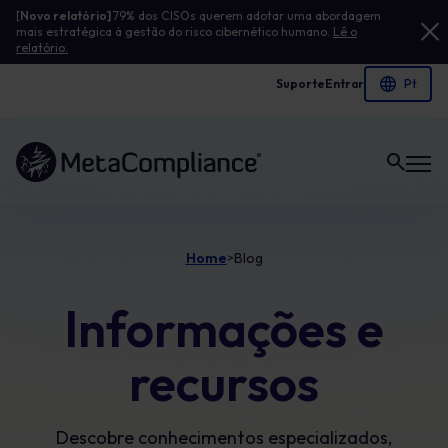
[
Novo relatório]
79% dos CISOs querem adotar uma abordagem
mais estratégica à gestão do risco cibernético humano.
Lê o
relatório.
Suporte
Entrar
Ligação à página inicial
Home
Blog
>
Informações e
recursos
Descobre conhecimentos especializados,