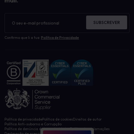
mail.
Guia para leigos
Protectores de ecrã de sensibilização
Boletim
Sensibilização para o phishing
informativo
Estudo de caso
SUBSCREVER
Human Risk Management
Notícias
Confirmo que li a tua
Política de Privacidade
O nosso blogue
Aprendizagem sobre cibersegurança
Gestão de políticas
Governação, Risco, Conformidade GRC
Phishing e Ransomware
Privacidade, RGPD, CCPA
Sensibilização para a cibersegurança
Violações de dados
Sem categoria
Repor filtros
Política de privacidade
Política de cookies
Direitos de autor
Política Anti-suborno e Corrupção
Política de denúncia de irregularidades
Política de reclamações
Declaração de acessibilidade