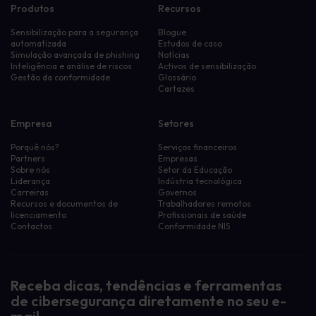
Produtos
Recursos
Sensibilização para a segurança
Blogue
automatizada
Estudos de caso
Simulação avançada de phishing
Notícias
Inteligência e análise de riscos
Activos de sensibilização
Gestão da conformidade
Glossário
Cartazes
Empresa
Setores
Porquê nós?
Serviços financeiros
Partners
Empresas
Sobre nós
Setor da Educação
Liderança
Indústria tecnológica
Carreiras
Governos
Recursos e documentos de
Trabalhadores remotos
licenciamento
Profissionais de saúde
Contactos
Conformidade NIS
Filtra os recursos por:
Activos de sensibilização
Activos de sensibilização
Receba dicas, tendências e ferramentas
Cartazes de sensibilização
de cibersegurança diretamente no seu e-
eLearning
Gestão de políticas