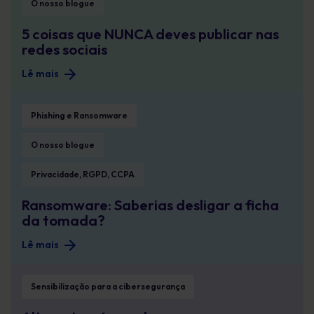
O nosso blogue
5 coisas que NUNCA deves publicar nas
redes sociais
Lê mais
Ransomware: Saberias desligar a ficha da tomada?
Phishing e Ransomware
O nosso blogue
Privacidade, RGPD, CCPA
Ransomware: Saberias desligar a ficha
da tomada?
Lê mais
Alteraste a tua palavra-passe recentemente?
Sensibilização para a cibersegurança