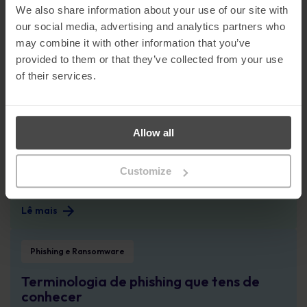
We also share information about your use of our site with
Brexit / GDPR - Mantém a calma e continua? #2
our social media, advertising and analytics partners who
Sensibilização para a cibersegurança
may combine it with other information that you’ve
provided to them or that they’ve collected from your use
Brexit / GDPR - Mantém a calma e
continua? #2
of their services.
Lê mais
Voltar ao básico #1: Ameaças de phishing
Allow all
Sensibilização para a cibersegurança
Voltar ao básico #1: Ameaças de
Customize
phishing
Lê mais
Terminologia de phishing que tens de conhecer
Phishing e Ransomware
Terminologia de phishing que tens de
conhecer