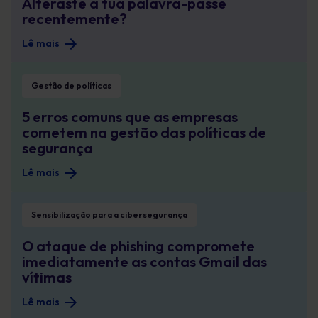
Alteraste a tua palavra-passe
recentemente?
Lê mais
5 erros comuns que as empresas cometem na gestão das políticas de segur
Gestão de políticas
5 erros comuns que as empresas
cometem na gestão das políticas de
segurança
Lê mais
O ataque de phishing compromete imediatamente as contas Gmail das víti
Sensibilização para a cibersegurança
O ataque de phishing compromete
imediatamente as contas Gmail das
vítimas
Lê mais