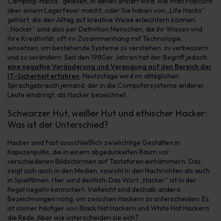
Camping-Hacks“ gelesen, in denen erklärt wird, wie man Popcorn
über einem Lagerfeuer macht, oder Sie haben von „Life Hacks“
gehört, die den Alltag auf kreative Weise erleichtern können.
„Hacker“ sind also per Definition Menschen, die ihr Wissen und
ihre Kreativität, oft im Zusammenhang mit Technologie,
einsetzen, um bestehende Systeme zu verstehen, zu verbessern
und zu verändern. Seit den 1980er Jahren hat der Begriff jedoch
eine negative Veränderung und Verengung auf den Bereich der
IT-Sicherheit erfahren
. Heutzutage wird im alltäglichen
Sprachgebrauch jemand, der in die Computersysteme anderer
Leute eindringt, als Hacker bezeichnet.
Schwarzer Hut, weißer Hut und ethischer Hacker:
Was ist der Unterschied?
Hacker sind fast ausschließlich zwielichtige Gestalten in
Kapuzenpullis, die in einem abgedunkelten Raum vor
verschiedenen Bildschirmen auf Tastaturen einhämmern. Das
zeigt sich auch in den Medien, sowohl in den Nachrichten als auch
in Spielfilmen. Hier wird deutlich: Das Wort „Hacker“ ist in der
Regel negativ konnotiert. Vielleicht sind deshalb andere
Bezeichnungen nötig, um zwischen Hackern zu unterscheiden: Es
ist immer häufiger von Black Hat Hackern und White Hat Hackern
die Rede. Aber wie unterscheiden sie sich?