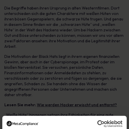
Die Begriffe haben ihren Ursprung in alten Westernfilmen. Dort
unterschieden sich die guten Charaktere mit weißen Hüten von
ihren bösen Gegenspielern, die schwarze Hüte trugen. Und genau
in diesem Sinne finden wir die „schwarzen Hüte“ und „weißen
Hüte“ in der Welt des Hackens wieder. Um bei Hackern zwischen
Gut und Böse unterscheiden zu können, müssen wir uns vor allem
zwei Faktoren ansehen: ihre Motivation und die Legitimität ihrer
Arbeit.
Die Motivation der Black Hats liegt in ihrem eigenen finanziellen
Gewinn, aber auch in der Cyberspionage, im Protest oder im
bloßen Nervenkitzel. Sie versuchen, persönliche Daten,
Finanzinformationen oder Anmeldedaten zu stehlen, zu
verschlüsseln oder zu zerstören und fügen so denjenigen, die sie
angreifen, Schaden zu. Sie handeln ohne das Wissen der
angegriffenen Personen oder Unternehmen und machen sich
daher strafbar.
Lesen Sie mehr:
Wie werden Hacker erwischt und enttarnt?
„Weiße Hüte“ hingegen setzen ihre Fähigkeiten für eine gute
Sache ein. Ihr Ansatz ähnelt dem der Black Hat Hacker, mit dem
Unterschied, dass sie nicht illegal handeln. Sie arbeiten für