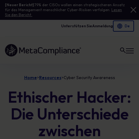
[Neuer Bericht]
79% der CISOs wollen einen strategischeren Ansatz
für das Management menschlicher Cyber-Risiken verfolgen.
Lesen
Sie den Bericht.
Unterstützen Sie
Anmeldung
Link zur Homepage
Home
Resources
Cyber Security Awareness
>
>
Ethischer Hacker:
Die Unterschiede
zwischen