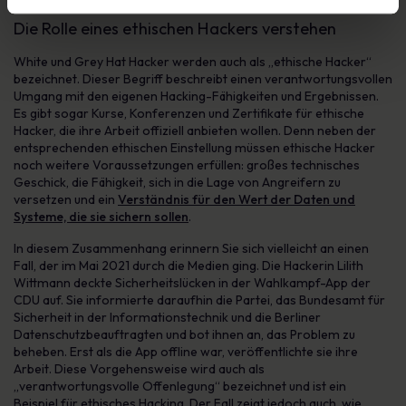
Die Rolle eines ethischen Hackers verstehen
White und Grey Hat Hacker werden auch als „ethische Hacker“
bezeichnet. Dieser Begriff beschreibt einen verantwortungsvollen
Umgang mit den eigenen Hacking-Fähigkeiten und Ergebnissen.
Es gibt sogar Kurse, Konferenzen und Zertifikate für ethische
Hacker, die ihre Arbeit offiziell anbieten wollen. Denn neben der
entsprechenden ethischen Einstellung müssen ethische Hacker
noch weitere Voraussetzungen erfüllen: großes technisches
Geschick, die Fähigkeit, sich in die Lage von Angreifern zu
versetzen und ein
Verständnis für den Wert der Daten und
Systeme, die sie sichern sollen
.
In diesem Zusammenhang erinnern Sie sich vielleicht an einen
Fall, der im Mai 2021 durch die Medien ging. Die Hackerin Lilith
Wittmann deckte Sicherheitslücken in der Wahlkampf-App der
CDU auf. Sie informierte daraufhin die Partei, das Bundesamt für
Sicherheit in der Informationstechnik und die Berliner
Datenschutzbeauftragten und bot ihnen an, das Problem zu
beheben. Erst als die App offline war, veröffentlichte sie ihre
Arbeit. Diese Vorgehensweise wird auch als
„verantwortungsvolle Offenlegung“ bezeichnet und ist ein
Beispiel für ethisches Hacking. Der Fall zeigt jedoch auch, wie