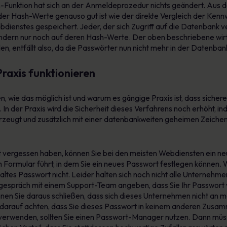
unktion hat sich an der Anmeldeprozedur nichts geändert. Aus d
 der Hash-Werte genauso gut ist wie der direkte Vergleich der Ken
dienstes gespeichert. Jeder, der sich Zugriff auf die Datenbank ver
ondern nur noch auf deren Hash-Werte. Der oben beschriebene wirt
, entfällt also, da die Passwörter nun nicht mehr in der Datenbank
raxis funktionieren
en, wie das möglich ist und warum es gängige Praxis ist, dass siche
In der Praxis wird die Sicherheit dieses Verfahrens noch erhöht, i
erzeugt und zusätzlich mit einer datenbankweiten geheimen Zeichen
t vergessen haben, können Sie bei den meisten Webdiensten ein ne
em Formular führt, in dem Sie ein neues Passwort festlegen können. 
ltes Passwort nicht. Leider halten sich noch nicht alle Unternehme
ngespräch mit einem Support-Team angeben, dass Sie Ihr Passwort
können Sie daraus schließen, dass sich dieses Unternehmen nicht a
ngt darauf achten, dass Sie dieses Passwort in keinem anderen Zu
erwenden, sollten Sie einen Passwort-Manager nutzen. Dann müssen