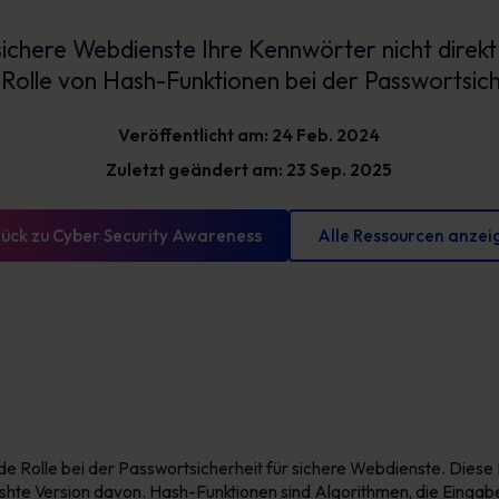
Glossar
reduzieren und messbare Fortschritte
ichere Webdienste Ihre Kennwörter nicht direk
vorweisen können
Definitionen zur Cybersicherheit, die Sie kennen
sollten
e Rolle von Hash-Funktionen bei der Passwortsich
Veröffentlicht am: 24 Feb. 2024
Zuletzt geändert am: 23 Sep. 2025
ück zu Cyber Security Awareness
Alle Ressourcen anzei
e Rolle bei der Passwortsicherheit für sichere Webdienste. Diese 
shte Version davon. Hash-Funktionen sind Algorithmen, die Eingabe