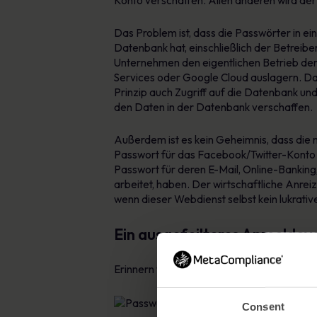
Konto verschaffen. Allen anderen wird der 
Das Problem ist, dass die Passwörter in ei
Datenbank hat, einschließlich der Betreiber
Unternehmen den eigentlichen Betrieb d
Services oder Google Cloud auslagern. Da
Prinzip auch Zugriff auf die Datenbank un
den Daten in der Datenbank verschaffen.
Außerdem ist es kein Geheimnis, dass die
Passwort für das Facebook/Twitter-Konto o
Passwort für deren E-Mail, Online-Banking
arbeitet, haben. Der wirtschaftliche Anre
wenn dieser Webdienst selbst kein lukrative
Ein ausgefeilteres Anmeldev
Erinnern wir uns: Der oben beschriebene 
Consent