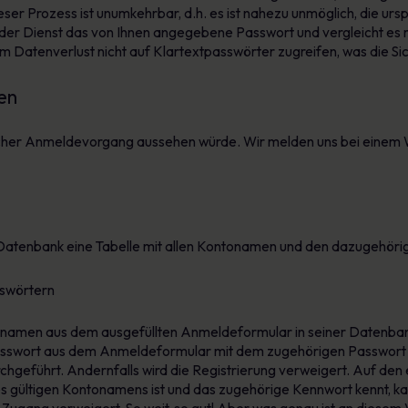
er Prozess ist unumkehrbar, d.h. es ist nahezu unmöglich, die ur
t der Dienst das von Ihnen angegebene Passwort und vergleicht es
m Datenverlust nicht auf Klartextpasswörter zugreifen, was die Si
en
facher Anmeldevorgang aussehen würde. Wir melden uns bei einem W
 Datenbank eine Tabelle mit allen Kontonamen und den dazugehöri
onamen aus dem ausgefüllten Anmeldeformular in seiner Datenba
s Passwort aus dem Anmeldeformular mit dem zugehörigen Passwort
hgeführt. Andernfalls wird die Registrierung verweigert. Auf den er
s gültigen Kontonamens ist und das zugehörige Kennwort kennt, 