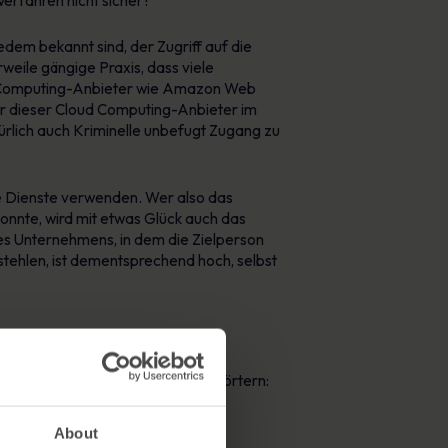
Verfahren nicht sicher?
edem bekannt sind, der Zugriff auf die
rweile gängige Praxis, dass viele
d Computing-Anbieter wie Amazon Web
er dieser Cloud Computing-Anbieter im
ürlich auch Kriminelle unbefugt Zugang zu
e Dienste verwenden. Wer also das
onnte, wird mit etwas Glück auch das
des Unternehmens, in dem die Zielperson
stehlen, ist dementsprechend hoch, selbst
men und den dazugehörigen Passwörtern:
About