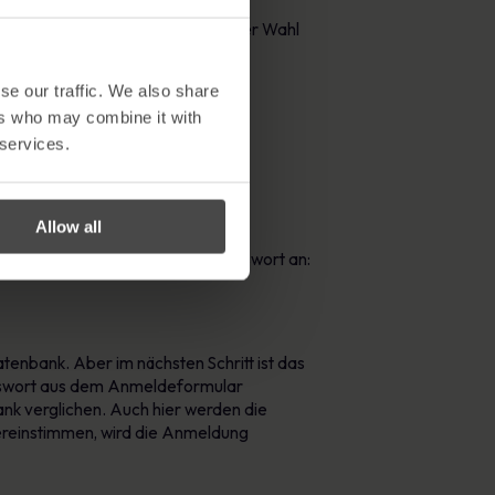
tographische Hash-Funktion unserer Wahl
se our traffic. We also share
ers who may combine it with
 services.
Allow all
 einem Kontonamen und einem Passwort an:
nbank. Aber im nächsten Schritt ist das
asswort aus dem Anmeldeformular
k verglichen. Auch hier werden die
ereinstimmen, wird die Anmeldung