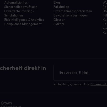
Automatisiertes
Blog
Wa
Sicherheitsbewußtsein
Fallstudien
Pa
Erweiterte Phishing-
Unternehmensnachrichten
Üb
Simulationen
Bewusstseinsvermögen
Fü
r
Risk Intelligence & Analytics
Glossar
Ka
Compliance Management
Plakate
Re
zu
Ko
cherheit direkt in
Newsletter
Ich bestätige, dass ich Ihre
Datenschut