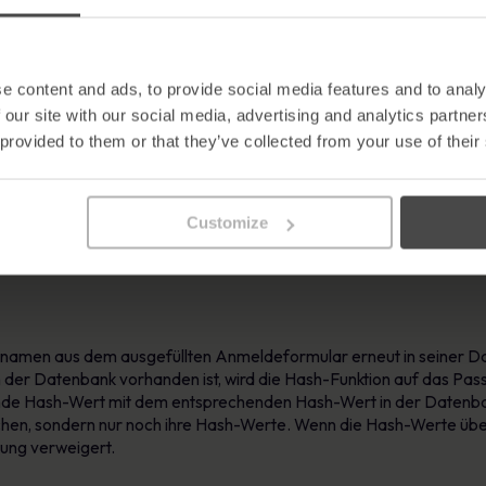
se an. Anstatt die Passwörter zu speichern, wenden wir eine kryp
e content and ads, to provide social media features and to analy
 our site with our social media, advertising and analytics partn
 provided to them or that they’ve collected from your use of their
r die resultierenden Hash-Werte in der Datenbank:
Customize
ingfügig. Wir melden uns nach wie vor auf die übliche Weise mit
amen aus dem ausgefüllten Anmeldeformular erneut in seiner Date
 der Datenbank vorhanden ist, wird die Hash-Funktion auf das P
ende Hash-Wert mit dem entsprechenden Hash-Wert in der Datenban
chen, sondern nur noch ihre Hash-Werte. Wenn die Hash-Werte üb
dung verweigert.