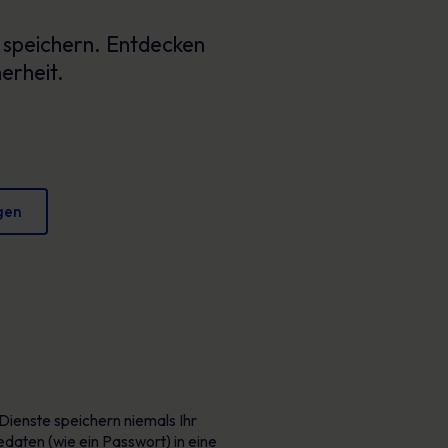
Plakate
verringern und Ihren Ruf zu schützen.
t speichern. Entdecken
Fesselndes Bildmaterial, das jeden Tag sicheres
Verhalten fördert.
erheit.
gen
Dienste speichern niemals Ihr
daten (wie ein Passwort) in eine