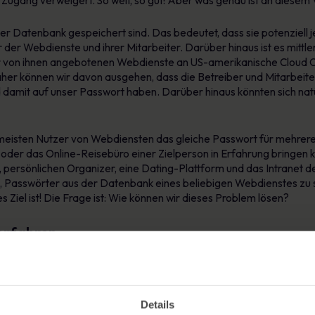
Zugang verweigert. So weit, so gut! Aber was genau ist an diesem 
ner Datenbank gespeichert sind. Das bedeutet, dass sie potenziell j
 der Webdienste und ihrer Mitarbeiter. Darüber hinaus ist es mittle
er von ihnen angebotenen Webdienste an US-amerikanische Clou
her können wir davon ausgehen, dass die Betreiber und Mitarbeit
d damit auf unser Passwort haben. Darüber hinaus könnten sich nat
 meisten Nutzer von Webdiensten das gleiche Passwort für mehrer
der das Online-Reisebüro einer Zielperson in Erfahrung bringen k
, persönlichen Organizer, eine Dating-Plattform und das Intranet 
iz, Passwörter aus der Datenbank eines beliebigen Webdienstes zu 
s Ziel ist! Die Frage ist: Wie können wir dieses Problem lösen?
erfahren
Webdienst hat in seiner Datenbank eine Tabelle mit allen Kontona
Details