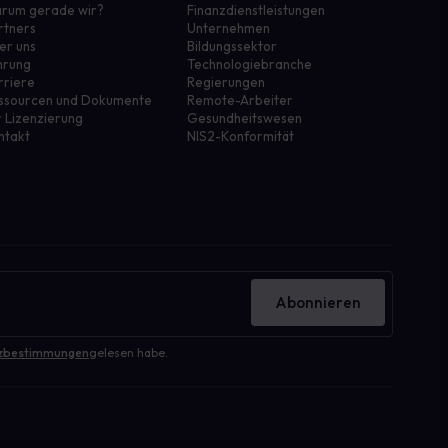
rum gerade wir?
Finanzdienstleistungen
rtners
Unternehmen
er uns
Bildungssektor
hrung
Technologiebranche
rriere
Regierungen
ssourcen und Dokumente
Remote-Arbeiter
r Lizenzierung
Gesundheitswesen
ntakt
NIS2-Konformität
Abonnieren
zbestimmungen
gelesen habe.