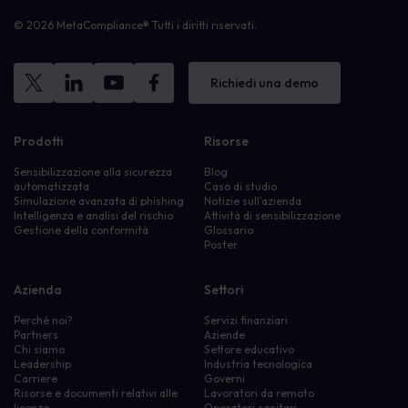
© 2026 MetaCompliance® Tutti i diritti riservati.
Richiedi una demo
Prodotti
Risorse
Sensibilizzazione alla sicurezza
Blog
automatizzata
Caso di studio
Simulazione avanzata di phishing
Notizie sull'azienda
Intelligenza e analisi del rischio
Attività di sensibilizzazione
Gestione della conformità
Glossario
Poster
Azienda
Settori
Perché noi?
Servizi finanziari
Partners
Aziende
Chi siamo
Settore educativo
Leadership
Industria tecnologica
Carriere
Governi
Risorse e documenti relativi alle
Lavoratori da remoto
licenze
Operatori sanitari