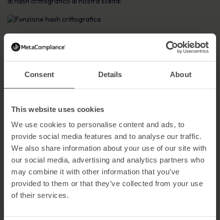
di hash crittografico di nostra scelta:
Quindi, al posto delle password, memorizziamo i valori hash
risultanti nel database:
Consent
Details
About
Questo cambia solo leggermente la procedura di accesso.
L’accesso avviene ancora nel modo consueto con un nome di
account e una password:
This website uses cookies
We use cookies to personalise content and ads, to
Per prima cosa, il servizio web cerca di nuovo nel suo database il
provide social media features and to analyse our traffic.
nome dell’account dal modulo di login compilato. Ma nel
We also share information about your use of our site with
passaggio successivo, la nuova procedura è diversa. Se il nome
our social media, advertising and analytics partners who
esiste nel database, la funzione hash viene applicata alla
password della schermata di login. Solo allora il valore hash
may combine it with other information that you’ve
risultante viene confrontato con il valore hash corrispondente
provided to them or that they’ve collected from your use
nel database. Ancora una volta, le password non vengono più
of their services.
confrontate tra loro, ma solo con i loro valori hash. Se i valori
hash corrispondono, l’accesso viene effettuato. In caso contrario,
l’accesso viene negato.