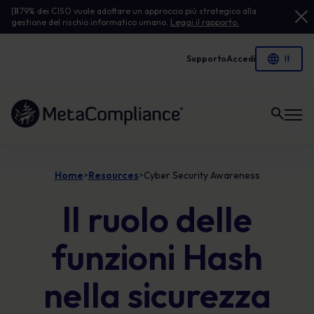
[
Il
79% dei CISO vuole adottare un approccio più strategico alla
gestione del rischio informatico umano.
Leggi il rapporto.
Supporto
Accedi
Link alla homepage
Home
Resources
Cyber Security Awareness
>
>
Il ruolo delle
funzioni Hash
nella sicurezza