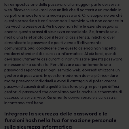
la reimpostazione della password alla maggior parte dei servizi
web. Riceverai un’e-mail con un link che ti porterà a un modulo in
cui potrai impostare una nuova password. Ora sappiamo perché
questa procedura è così scomoda: il servizio web non conosce la
tua vecchia password. Purtroppo non tutte le aziende seguono
ancora questa prassi di sicurezza consolidata. Se, tramite un’e-
mail o una telefonata con il team di assistenza, indichi di aver
dimenticato la password e poi ti viene effettivamente
comunicata, puoi concludere che questa azienda non rispetta i
moderni standard di sicurezza informatica. Al più tardi, quindi,
devi assolutamente assicurarti di non utilizzare questa password
in nessun altro contesto. Per utilizzare costantemente una
password separata per ogni servizio web, dovresti utilizzare un
gestore di password. In questo modo non dovrai più ricordare
molte password individuali e avrai il vantaggio di poter creare
password casuali di alta qualità. Esistono plug-in per i più diffusi
gestori di password che compilano per te anche le schermate di
accesso ai servizi web. Raramente convenienza e sicurezza si
incontrano così bene.
Integrare la sicurezza delle password e le
funzioni hash nella tua formazione personale
sulla sicurezza informatica