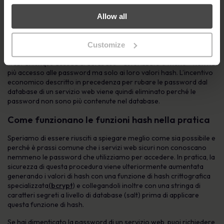
A parte l’uso della funzione hash, non è cambiato nulla nella
Allow all
procedura di login. Dalle proprietà delle funzioni hash
crittografiche, ne consegue che il confronto dei valori hash è
altrettanto valido del confronto diretto delle password. Ma ora le
Customize
password non sono più memorizzate nel database del servizio
web. Chiunque acceda al database - autorizzato o meno - non ha
più accesso alle password ma solo ai loro valori hash. L’incentivo
economico descritto in precedenza per rubare le password dal
database di un servizio web viene quindi eliminato perché le
password non sono più contenute nel database.
Come funzionano le funzioni hash nella pratica
Speriamo di essere riusciti a spiegare meglio come sia possibile e
perché è prassi comune che i servizi web sicuri non conoscano
nemmeno le password che utilizziamo per accedere. In pratica, la
sicurezza di questa procedura viene ulteriormente aumentata
generando i valori di hash con una funzione di hash crittografica
specializzata
(bcrypt
) e collegandoli inoltre con una stringa di
caratteri segreti a livello di database (salt) prima di applicare
questa funzione di hash.
Se hai dimenticato la password di un servizio web, puoi richiedere