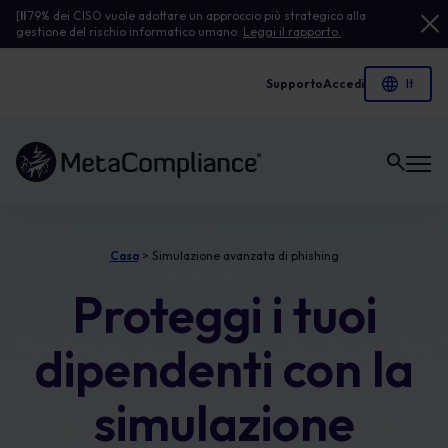
[
Il
79% dei CISO vuole adottare un approccio più strategico alla
gestione del rischio informatico umano.
Leggi il rapporto.
Supporto
Accedi
Link alla homepage
Casa
>
Simulazione avanzata di phishing
Proteggi i tuoi
dipendenti con la
simulazione