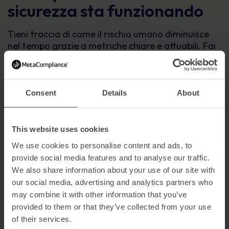
sicurezza sta funzionando
Tieni traccia di come il rischio umano diminuisce
nel tempo grazie a metriche chiare e attuabili. Fai
un benchmark delle prestazioni, individua i punti
deboli e mostra agli stakeholder i progressi
tangibili nella riduzione delle minacce,
trasformando le intuizioni in una riduzione del
Consent
Details
About
rischio misurabile.
This website uses cookies
We use cookies to personalise content and ads, to
provide social media features and to analyse our traffic.
We also share information about your use of our site with
our social media, advertising and analytics partners who
may combine it with other information that you’ve
provided to them or that they’ve collected from your use
of their services.