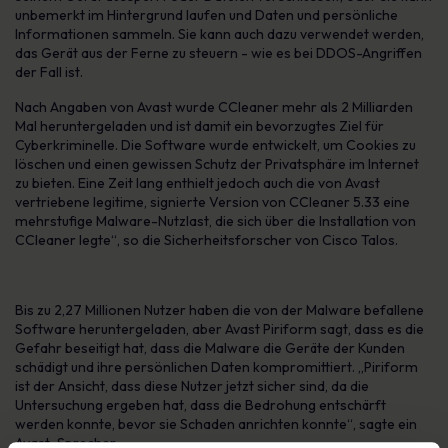
unbemerkt im Hintergrund laufen und Daten und persönliche
Informationen sammeln. Sie kann auch dazu verwendet werden,
das Gerät aus der Ferne zu steuern - wie es bei DDOS-Angriffen
der Fall ist.
Nach Angaben von Avast wurde CCleaner mehr als 2 Milliarden
Mal heruntergeladen und ist damit ein bevorzugtes Ziel für
Cyberkriminelle. Die Software wurde entwickelt, um Cookies zu
löschen und einen gewissen Schutz der Privatsphäre im Internet
zu bieten. Eine Zeit lang enthielt jedoch auch die von Avast
vertriebene legitime, signierte Version von CCleaner 5.33 eine
mehrstufige Malware-Nutzlast, die sich über die Installation von
CCleaner legte“, so die Sicherheitsforscher von Cisco Talos.
Bis zu 2,27 Millionen Nutzer haben die von der Malware befallene
Software heruntergeladen, aber Avast Piriform sagt, dass es die
Gefahr beseitigt hat, dass die Malware die Geräte der Kunden
schädigt und ihre persönlichen Daten kompromittiert. „Piriform
ist der Ansicht, dass diese Nutzer jetzt sicher sind, da die
Untersuchung ergeben hat, dass die Bedrohung entschärft
werden konnte, bevor sie Schaden anrichten konnte“, sagte ein
Avast-Sprecher.