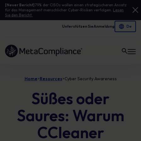
[Neuer Bericht]
79% der CISOs wollen einen strategischeren Ansatz
für das Management menschlicher Cyber-Risiken verfolgen.
Lesen
Sie den Bericht.
Unterstützen Sie
Anmeldung
Link zur Homepage
Home
Resources
Cyber Security Awareness
>
>
Süßes oder
Saures: Warum
CCleaner