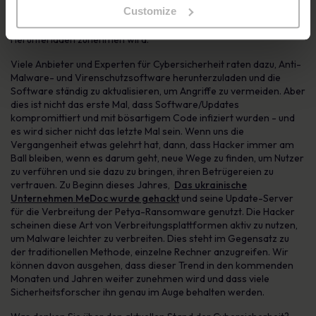
Customize
und zum Nutzen des Geräts und seiner Benutzer sind. Nun stellt
sich die Frage, ob die Zahl der kompromittierten Software zum
Herunterladen zunehmen wird.
Viele Anbieter und Experten für Cybersicherheit raten dazu, Anti-
Malware- und Virenschutzsoftware herunterzuladen und die
Software ständig zu aktualisieren, um Angriffe zu vermeiden. Aber
dies ist nicht das erste Mal, dass Software/Updates
kompromittiert und mit bösartigem Code infiziert wurden - und
es wird sicher nicht das letzte Mal sein. Wenn uns die
Vergangenheit etwas gelehrt hat, dann, dass Hacker immer am
Ball bleiben, wenn es darum geht, neue Wege zu finden, um Nutzer
zu verführen und sie dazu zu bringen, ihren Betrügereien zu
vertrauen. Zu Beginn dieses Jahres,
Das ukrainische
Unternehmen MeDoc wurde gehackt
und seine Update-Server
für die Verbreitung der Petya-Ransomware genutzt. Die Hacker
scheinen diese Art von Verbreitungsplattformen aktiv zu nutzen,
um Malware leichter zu verbreiten. Dies steht im Gegensatz zu
der traditionellen Methode, einzelne Rechner anzugreifen. Wir
können davon ausgehen, dass dieser Trend in den kommenden
Monaten und Jahren weiter zunehmen wird und dass viele
Sicherheitsforscher ihn genau im Auge behalten werden.