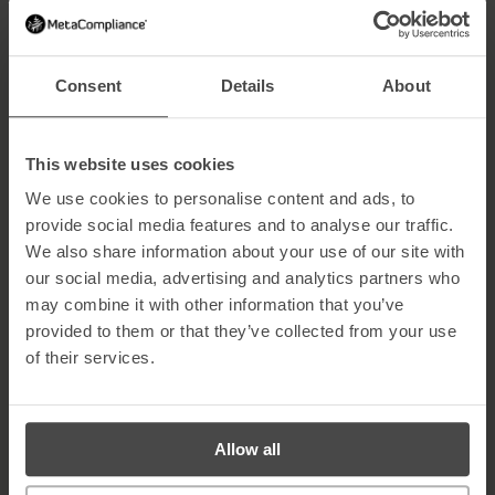
Der in CCleanner verwendete Malware-Stamm wurde offenbar
entwickelt, um aus der Ferne auf infizierte Geräte zuzugreifen und
diese als Teil eines Botnetzes zu nutzen, während er auch
Consent
Details
About
Informationen an die Angreifer zurückschickt. Avast hat bei der
Untersuchung festgestellt, dass es sich um einen gezielten Angriff
auf High-Tech- und Telekommunikationsunternehmen handelt.
Das Ziel des Angriffs waren nicht die Verbraucher und ihre
This website uses cookies
persönlichen Daten, sondern vielmehr Firmennetzwerke und
We use cookies to personalise content and ads, to
große Unternehmen. Hier finden Sie eine vollständige Liste der
betroffenen Unternehmen
hier
.
provide social media features and to analyse our traffic.
We also share information about your use of our site with
Ein ungewöhnlicher Angriff, den wir in Zukunft
our social media, advertising and analytics partners who
öfter sehen könnten?
may combine it with other information that you’ve
provided to them or that they’ve collected from your use
of their services.
Da CCleaner eine so beliebte Software für Benutzer ist, die
versuchen, ihre Computer sicher und virenfrei zu halten, haben
Hacker das inhärente Vertrauen zwischen Softwarebenutzern
und -anbietern voll ausgenutzt. Viele Benutzer vertrauen
Allow all
automatisch darauf, dass Softwareanbieter virenfreie
Installationsdateien bereitstellen und dass die Server, die diese
Software liefern, Updates bereitstellen, die ebenfalls virenfrei