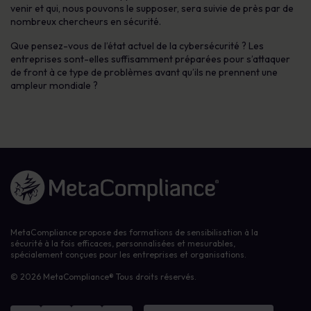
venir et qui, nous pouvons le supposer, sera suivie de près par de
nombreux chercheurs en sécurité.
Que pensez-vous de l’état actuel de la cybersécurité ? Les
entreprises sont-elles suffisamment préparées pour s’attaquer
de front à ce type de problèmes avant qu’ils ne prennent une
ampleur mondiale ?
Lien vers la page d'accueil
MetaCompliance propose des formations de sensibilisation à la
sécurité à la fois efficaces, personnalisées et mesurables,
spécialement conçues pour les entreprises et organisations.
© 2026 MetaCompliance® Tous droits réservés.