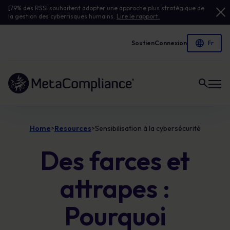
[79% des RSSI souhaitent adopter une approche plus stratégique de
la gestion des cyberrisques humains.
Lire le rapport.
Soutien
Connexion
Lien vers la page d'accueil
Home
Resources
Sensibilisation à la cybersécurité
>
>
Des farces et
attrapes :
Pourquoi