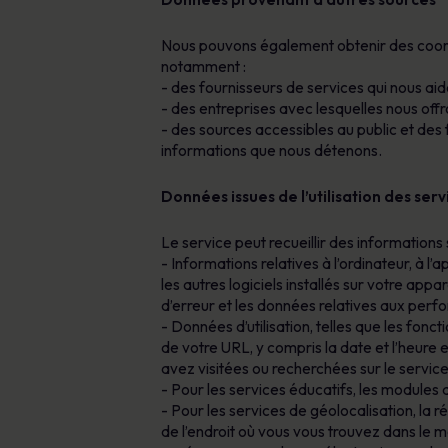
Nous pouvons également obtenir des coordon
notamment :
- des fournisseurs de services qui nous aid
- des entreprises avec lesquelles nous off
- des sources accessibles au public et de
informations que nous détenons.
Données issues de l’utilisation des serv
Le service peut recueillir des informations 
- Informations relatives à l’ordinateur, à l’a
les autres logiciels installés sur votre appar
d’erreur et les données relatives aux perf
- Données d’utilisation, telles que les fonc
de votre URL, y compris la date et l’heure 
avez visitées ou recherchées sur le service
- Pour les services éducatifs, les modules
- Pour les services de géolocalisation, la ré
de l’endroit où vous vous trouvez dans le m