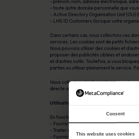
- prénom, nom, adresse électronique, adress
- toute autre donnée personnelle que vous o
- Active Directory Organisation Unit (OU) 
- LMS ID Customers (lorsque votre organisa
Dans certains cas, nous collectons ces donn
services. Les cookies sont de petits fichie
Nous pouvons utiliser des cookies et d’au
proposer des publicités ciblées et analyse
et d’autres outils. Toutefois, si vous bloqu
parties ou utiliser pleinement le service. P
Nous collectons également ces données par le
directe avec nous.
Utilisation de vos données personnelle
Consent
En fonction de la manière dont vous interag
- Fournir, activer et gérer votre accès et vo
- Traiter et exécuter une demande, un abo
This website uses cookies
- Fournir une assistance technique, une ass