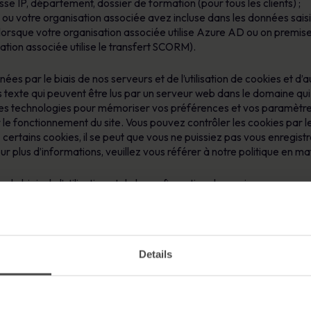
e IP, département, dossier de formation (pour tous les clients) ;
u votre organisation associée avez incluse dans les données saisies 
(lorsque votre organisation associée utilise Azure AD ou on premise
tion associée utilise le transfert SCORM).
ées par le biais de nos serveurs et de l’utilisation de cookies et d
rs texte qui peuvent être lus par un serveur web dans le domaine qui 
tres technologies pour mémoriser vos préférences et vos paramètre
r le fonctionnement du site. Vous pouvez contrôler les cookies par 
ez certains cookies, il se peut que vous ne puissiez pas vous enregis
our plus d’informations, veuillez vous référer à notre politique en ma
 biais de l’utilisation et de la configuration du service par vous ou
s
Details
issez avec nous et avec le service, nous utilisons vos données pers
tre utilisation du service.
nnement ou une autre transaction.
istance relative aux produits et une autre assistance, et contribuer 