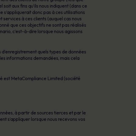
Affiches
oit aux fins qu’ils nous indiquent (dans ce
conformité et protéger votre réputation.
e s’appliquerait donc pas à ces utilisations
Des images attrayantes qui renforcent chaque
t services à ces clients (auquel cas nous
jour les comportements sécuritaires.
onné que ces objectifs ne sont pas réalisés
nario, c’est-à-dire lorsque nous agissons
es d’enregistrement quels types de données
 les informations demandées, mais cela
ité est MetaCompliance Limited (société
ées, à partir de sources tierces et par le
uvent s’appliquer lorsque nous recevons vos