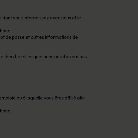
dont vous interagissez avec nous et le
phone.
 mot de passe et autres informations de
recherche et les questions ou informations
loie ou à laquelle vous êtes affilié afin
:
phone.