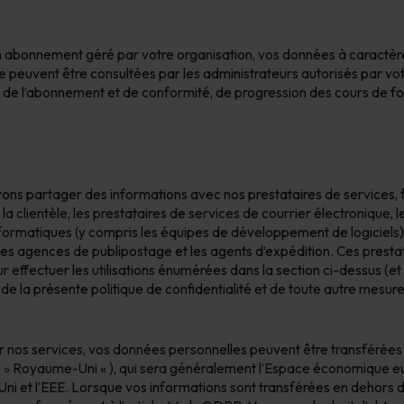
’un abonnement géré par votre organisation, vos données à caractè
ervice peuvent être consultées par les administrateurs autorisés par 
stion de l’abonnement et de conformité, de progression des cours de
vons partager des informations avec nos prestataires de services, f
à la clientèle, les prestataires de services de courrier électronique,
nformatiques (y compris les équipes de développement de logiciels),
les agences de publipostage et les agents d’expédition. Ces prestata
effectuer les utilisations énumérées dans la section ci-dessus (et d
de la présente politique de confidentialité et de toute autre mesure
rnir nos services, vos données personnelles peuvent être transférée
 » Royaume-Uni « ), qui sera généralement l’Espace économique eur
i et l’EEE. Lorsque vos informations sont transférées en dehors de