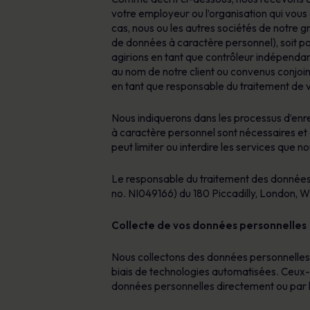
zones où l’action est la plus urgente
personnel
Certifié B Corp
votre employeur ou l’organisation qui vous 
Outils basés sur l’IA pour protéger contre
cas, nous ou les autres sociétés de notre gr
le phishing et créer/diffuser des contenus
Explorer les ressources
En savoir plus
de données à caractère personnel), soit pou
en toute sécurité
agirions en tant que contrôleur indépendant
Apprentissage personnalisé disponible en
au nom de notre client ou convenus conjoin
plus de 40 langues
en tant que responsable du traitement de 
Plateforme de gestion des risques
humains
Nous indiquerons dans les processus d’enre
à caractère personnel sont nécessaires et
peut limiter ou interdire les services que
Le responsable du traitement des données 
no. NI049166) du 180 Piccadilly, London, W1
Collecte de vos données personnelles
Nous collectons des données personnelles v
biais de technologies automatisées. Ceux-ci
données personnelles directement ou par l’