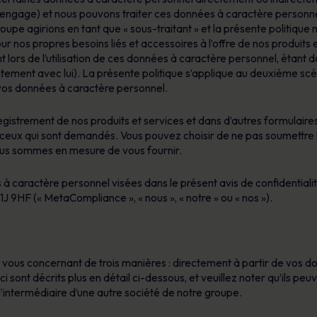
Bénéficiez d’une visibilité claire sur les
Glossaire
engage) et nous pouvons traiter ces données à caractère personnel s
risques humains pour prioriser vos actions,
oupe agirions en tant que « sous-traitant » et la présente politique n
Les définitions de la cybersécurité que vous
réduire votre exposition et démontrer des
r nos propres besoins liés et accessoires à l’offre de nos produits e
devez connaître
progrès mesurables.
 lors de l’utilisation de ces données à caractère personnel, étant d
tement avec lui). La présente politique s’applique au deuxième scé
vos données à caractère personnel.
gistrement de nos produits et services et dans d’autres formulair
 ceux qui sont demandés. Vous pouvez choisir de ne pas soumettre
 nous sommes en mesure de vous fournir.
à caractère personnel visées dans le présent avis de confidential
J 9HF (« MetaCompliance », « nous », « notre » ou « nos »).
ous concernant de trois manières : directement à partir de vos donn
 sont décrits plus en détail ci-dessous, et veuillez noter qu’ils pe
intermédiaire d’une autre société de notre groupe.