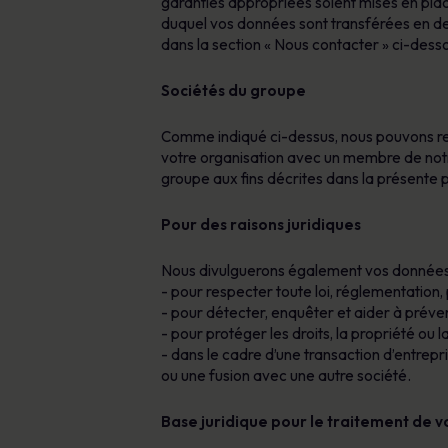
garanties appropriées soient mises en plac
duquel vos données sont transférées en deh
dans la section « Nous contacter » ci-dess
Sociétés du groupe
Comme indiqué ci-dessus, nous pouvons rec
votre organisation avec un membre de not
groupe aux fins décrites dans la présente p
Pour des raisons juridiques
Nous divulguerons également vos données p
- pour respecter toute loi, réglementation, 
- pour détecter, enquêter et aider à préven
- pour protéger les droits, la propriété ou
- dans le cadre d’une transaction d’entrepris
ou une fusion avec une autre société.
Base juridique pour le traitement de 