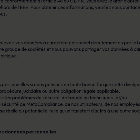
e conformément à l’article 46 du GDPR. Vous avez le droit d’obteni
ors de l’EEE. Pour obtenir ces informations, veuillez nous contacte
ous.
evoir vos données à caractère personnel directement ou par le biai
re groupe de sociétés et nous pouvons partager vos données à c
olitique.
ersonnelles si nous pensons en toute bonne foi que cette divulgati
procédure judiciaire ou autre obligation légale applicable.
ir les problèmes de sécurité, de fraude ou techniques ; et/ou
 la sécurité de MetaCompliance, de nos utilisateurs, de nos employés
e réelle ou potentielle, telle qu’un transfert d’actifs à une autre so
vos données personnelles