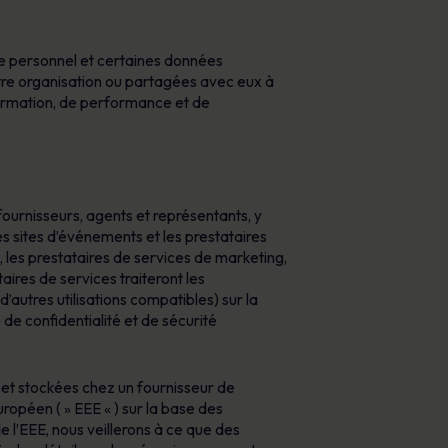
re personnel et certaines données
votre organisation ou partagées avec eux à
 formation, de performance et de
ournisseurs, agents et représentants, y
 les sites d’événements et les prestataires
 les prestataires de services de marketing,
ires de services traiteront les
’autres utilisations compatibles) sur la
 de confidentialité et de sécurité
s et stockées chez un fournisseur de
opéen ( » EEE « ) sur la base des
 l’EEE, nous veillerons à ce que des