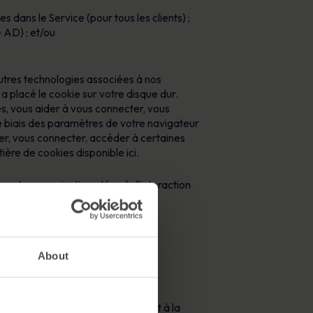
dans le Service (pour tous les clients) ;
 AD) ; et/ou
’autres technologies associées à nos
a placé le cookie sur votre disque dur.
s, vous aider à vous connecter, vous
le biais des paramètres de votre navigateur
trer, vous connecter, accéder à certaines
tière de cookies disponible ici.
 votre organisation et/ou de l’interaction
About
onnelles pour :
au fonctionnement, à la sécurité et à la