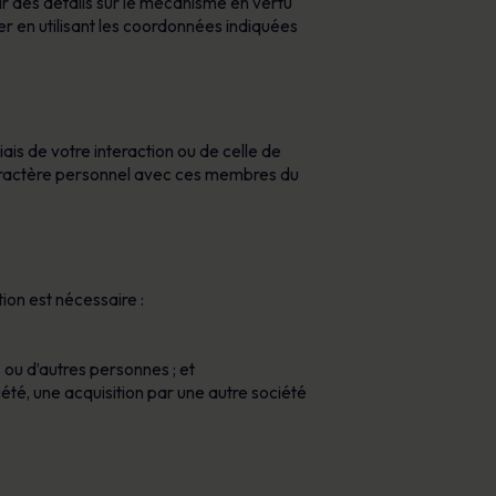
r des détails sur le mécanisme en vertu
r en utilisant les coordonnées indiquées
s de votre interaction ou de celle de
aractère personnel avec ces membres du
on est nécessaire :
 ou d’autres personnes ; et
ciété, une acquisition par une autre société