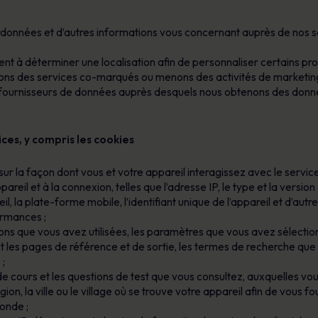
nées et d’autres informations vous concernant auprès de nos socié
ent à déterminer une localisation afin de personnaliser certains prod
rons des services co-marqués ou menons des activités de marketing
s fournisseurs de données auprès desquels nous obtenons des donn
ices, y compris les cookies
sur la façon dont vous et votre appareil interagissez avec le service
ppareil et à la connexion, telles que l’adresse IP, le type et la versi
eil, la plate-forme mobile, l’identifiant unique de l’appareil et d’autr
ormances ;
tions que vous avez utilisées, les paramètres que vous avez sélection
et les pages de référence et de sortie, les termes de recherche que
 ;
 de cours et les questions de test que vous consultez, auxquelles v
gion, la ville ou le village où se trouve votre appareil afin de vous f
onde ;