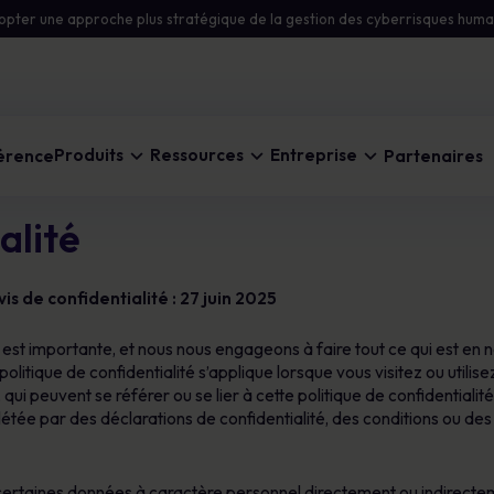
opter une approche plus stratégique de la gestion des cyberrisques huma
Produits
Ressources
Entreprise
férence
Partenaires
alité
Blog
À propos
Sensibilisation automatisée à la
s de confidentialité : 27 juin 2025
Restez informé sur les dernières menaces en
Découvrez comment nous aidons les
sécurité
matière de cybersécurité.
organisations à éliminer les risques.
Un apprentissage personnalisé qui modifie
 est importante, et nous nous engageons à faire tout ce qui est en
les comportements et réduit les risques
litique de confidentialité s’applique lorsque vous visitez ou utilise
Carrières
humains
ui peuvent se référer ou se lier à cette politique de confidentialité
Nouvelles de l'entreprise
létée par des déclarations de confidentialité, des conditions ou de
Rejoignez-nous pour façonner la culture de la
Les dernières mises à jour de MetaCompliance
cybersécurité.
Intelligence et analyse des
risques
rtaines données à caractère personnel directement ou indirecteme