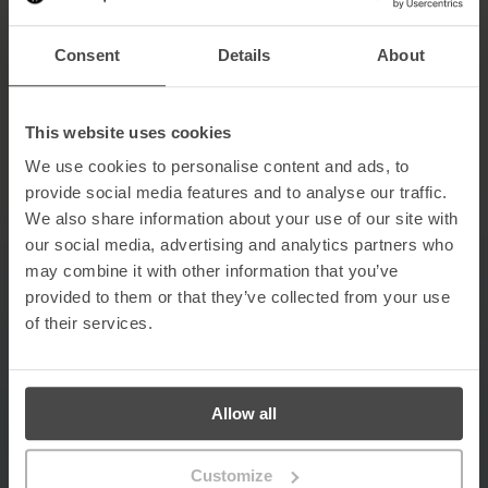
Intelligence et analyse des risques
Consent
Details
About
Utilisez les informations sur
les risques pour prévenir les
This website uses cookies
incidents
We use cookies to personalise content and ads, to
provide social media features and to analyse our traffic.
Analysez les tendances comportementales et
We also share information about your use of our site with
identifiez les zones d’exposition pour agir
our social media, advertising and analytics partners who
rapidement. Intégrez des outils comme Power BI
may combine it with other information that you’ve
pour des rapports prêts à l’audit, mesurez vos
provided to them or that they’ve collected from your use
progrès et démontrez votre retour sur
of their services.
investissement.
En savoir plus
Allow all
Customize