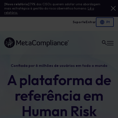
[
Novo relatório]
79% dos CISOs querem adotar uma abordagem
mais estratégica à gestão do risco cibernético humano.
Lê o
relatório.
Suporte
Entrar
Ligação à página inicial
Confiada por 6 milhões de usuários em todo o mundo
A plataforma de
referência em
Human Risk