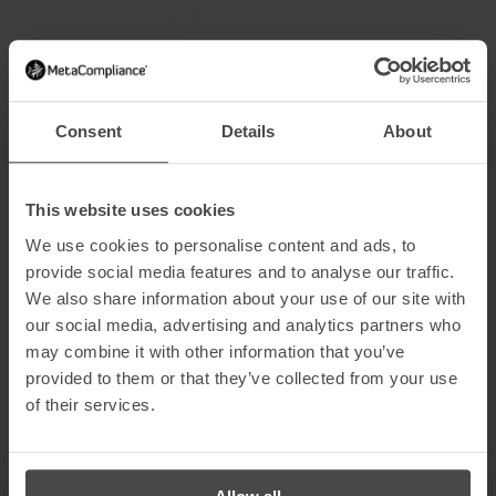
Consent
Details
About
This website uses cookies
We use cookies to personalise content and ads, to
Inteligência e análise de riscos
provide social media features and to analyse our traffic.
We also share information about your use of our site with
Identifique exatamente
our social media, advertising and analytics partners who
onde a sua equipa está mais
may combine it with other information that you’ve
provided to them or that they’ve collected from your use
exposta
of their services.
Acompanha as tendências de comportamento e
identifica onde os funcionários estão mais