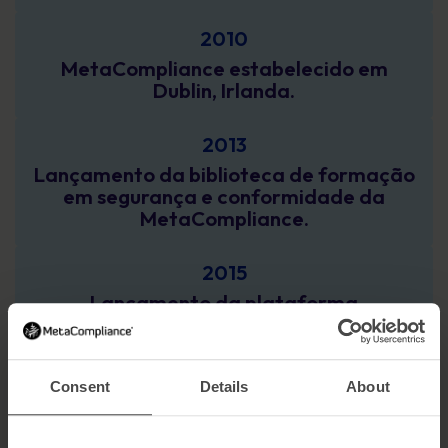
2010
MetaCompliance estabelecido em
Dublin, Irlanda.
2013
Lançamento da biblioteca de formação
em segurança e conformidade da
MetaCompliance.
2015
Lançamento da plataforma
MyCompliance Cloud, com simulação de
phishing.
Consent
Details
About
2018
Lançada a ferramenta de gestão do