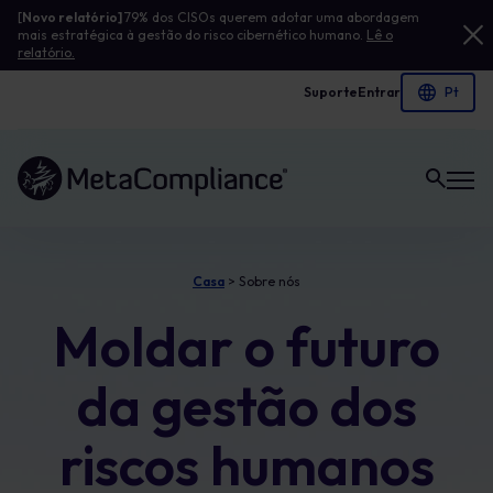
[
Novo relatório]
79% dos CISOs querem adotar uma abordagem
mais estratégica à gestão do risco cibernético humano.
Lê o
relatório.
Suporte
Entrar
Ligação à página inicial
Casa
>
Sobre nós
Moldar o futuro
da gestão dos
riscos humanos