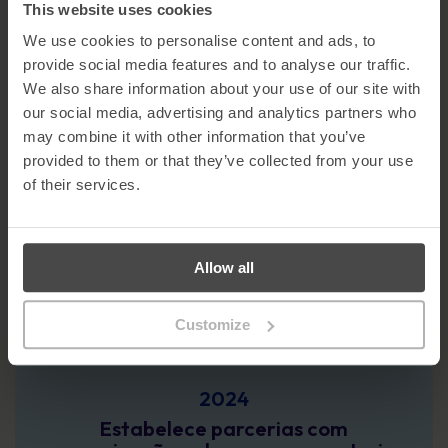
RGPD.
This website uses cookies
We use cookies to personalise content and ads, to
2021
provide social media features and to analyse our traffic.
Tenzing faz parceria com
We also share information about your use of our site with
MetaCompliance para acelerar o
our social media, advertising and analytics partners who
crescimento e a inovação de produtos.
may combine it with other information that you’ve
provided to them or that they’ve collected from your use
2022
of their services.
A aquisição da Moch reforça a presença
europeia da MetaCompliance.
Allow all
2023
A aquisição da Increase Your Skills
Customize
amplia o crescimento na região DACH.
2024
Estabelece parcerias com