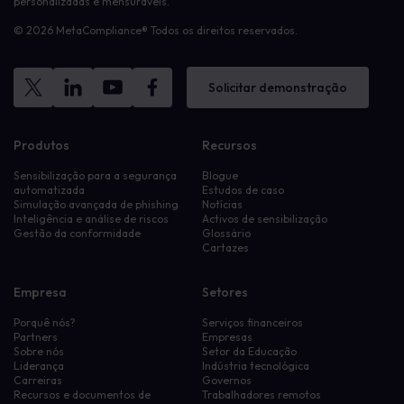
personalizadas e mensuráveis.
© 2026 MetaCompliance® Todos os direitos reservados.
Solicitar demonstração
Produtos
Recursos
Sensibilização para a segurança
Blogue
automatizada
Estudos de caso
Simulação avançada de phishing
Notícias
Inteligência e análise de riscos
Activos de sensibilização
Gestão da conformidade
Glossário
Cartazes
Empresa
Setores
Porquê nós?
Serviços financeiros
Partners
Empresas
Sobre nós
Setor da Educação
Liderança
Indústria tecnológica
Carreiras
Governos
Recursos e documentos de
Trabalhadores remotos