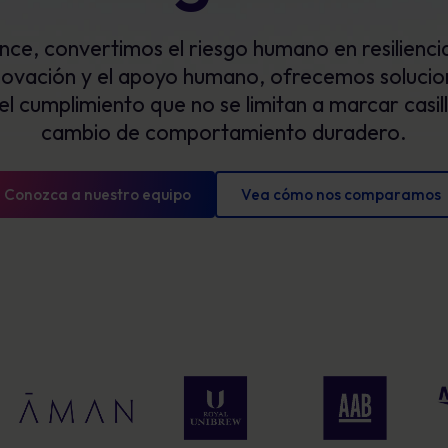
Glosario
exposición y mostrar un progreso
mensurable.
ce, convertimos el riesgo humano en resilienci
Definiciones de ciberseguridad que debe
conocer
innovación y el apoyo humano, ofrecemos solucio
el cumplimiento que no se limitan a marcar casil
cambio de comportamiento duradero.
Conozca a nuestro equipo
Vea cómo nos comparamos