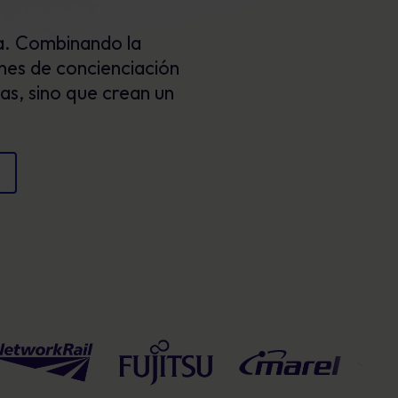
Carteles
cumplimiento y proteger la reputación
a. Combinando la
Imágenes atractivas que refuerzan el
comportamiento seguro cada día.
nes de concienciación
las, sino que crean un