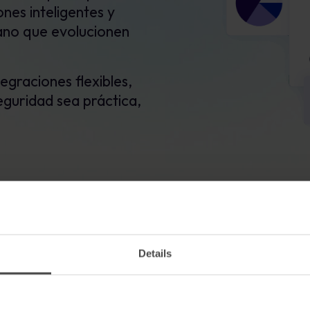
nes inteligentes y
mano que evolucionen
egraciones flexibles,
eguridad sea práctica,
Details
Lo que nos mueve