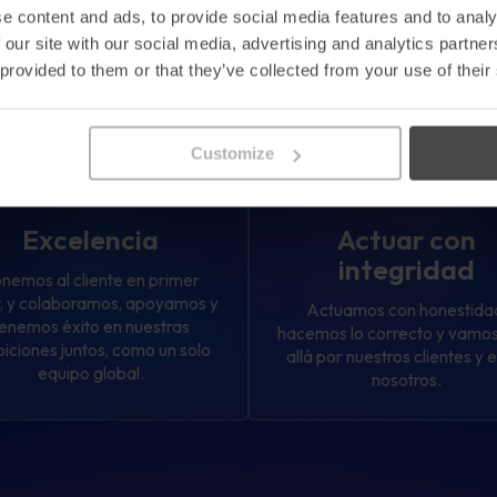
Nuestros valores
e content and ads, to provide social media features and to analy
 our site with our social media, advertising and analytics partn
ofundamente por la cultura, las personas y el
 provided to them or that they’ve collected from your use of their
es son los principios rectores de todo lo que ha
Customize
Excelencia
Actuar con
integridad
nemos al cliente en primer
r, y colaboramos, apoyamos y
Actuamos con honestida
enemos éxito en nuestras
hacemos lo correcto y vamo
iciones juntos, como un solo
allá por nuestros clientes y 
equipo global.
nosotros.