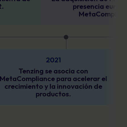
presencia europea de
MetaCompliance.
2021
e asocia con
La adquisición 
 para acelerar el
amplía el cre
 la innovación de
ductos.