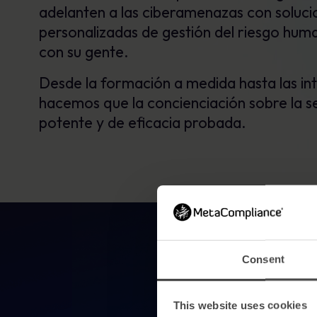
adelanten a las ciberamenazas con solucio
personalizadas de gestión del riesgo hu
con su gente.
Desde la formación a medida hasta las int
hacemos que la concienciación sobre la s
potente y de eficacia probada.
Consent
This website uses cookies