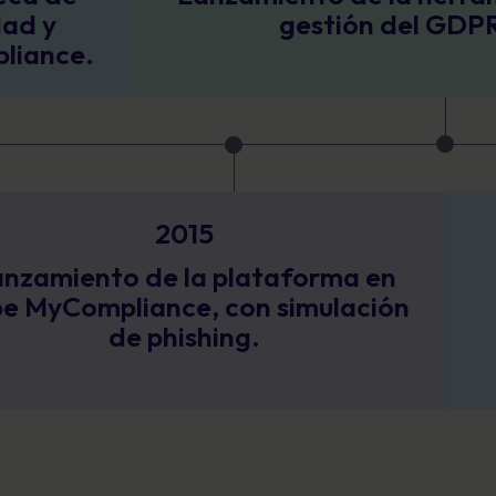
gestión del GDPR.
15
la plataforma en
Tenzing s
e, con simulación
MetaCompliance
shing.
crecimiento y
pro