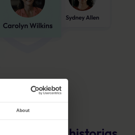
About
e basado en historias