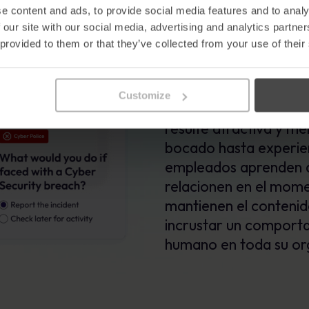
e content and ads, to provide social media features and to analy
que la gen
 our site with our social media, advertising and analytics partn
 provided to them or that they’ve collected from your use of their
La gente recuerda las 
nuestro aprendizaje uti
Customize
y ejemplos de la vida 
resulte atractiva y m
bocado hasta experie
empleados aprenden d
relacionen en el mome
mantienen el contenid
incrustar un comporta
humano en toda su or