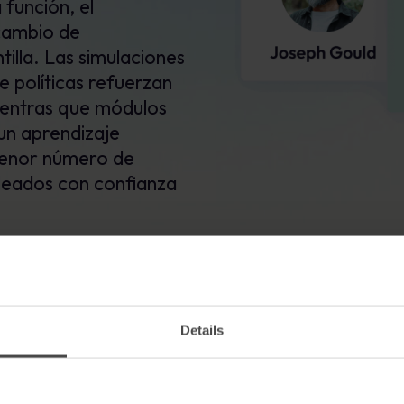
 función, el
 cambio de
illa. Las simulaciones
e políticas refuerzan
mientras que módulos
un aprendizaje
menor número de
leados con confianza
Details
Contenidos de e-learning
Aprendizaj