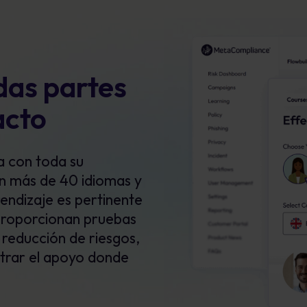
das partes
acto
a con toda su
en más de 40 idiomas y
endizaje es pertinente
s proporcionan
pruebas
 reducción de riesgos,
trar el apoyo donde