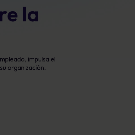
re la
Carteles
cumplimiento y proteger la reputación
Imágenes atractivas que refuerzan el
comportamiento seguro cada día.
mpleado, impulsa el
su organización.