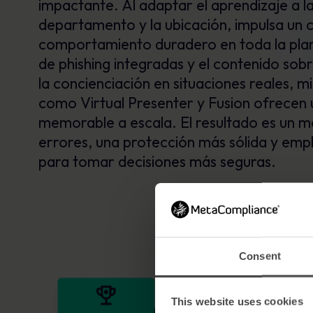
impactante. Al adaptar el aprendizaje a la
departamento y la ubicación, impulsa un
comportamiento duradero en toda la plant
de phishing integradas y el contenido sobr
la concienciación en situaciones reales, 
como Virtual Presenter y Fusion ofrecen 
memorable a escala. El resultado es un 
errores, una protección más sólida y emp
para tomar decisiones más seguras.
Consent
This website uses cookies