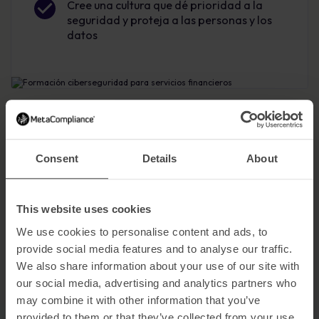
Cree una cultura que dé prioridad a la
seguridad y proteja a las personas y los
datos
Consent
Details
About
Capacitar a los equipos para mantenerse seguros
Concienciación sobre
This website uses cookies
ciberseguridad a medida
We use cookies to personalise content and ads, to
provide social media features and to analyse our traffic.
MetaCompliance ofrece una plataforma todo en
We also share information about your use of our site with
uno para el riesgo humano y el cumplimiento.
our social media, advertising and analytics partners who
Nuestra solución basada en SaaS ofrece formación específica
may combine it with other information that you’ve
para el sector, refuerza las defensas y proporciona informes
provided to them or that they’ve collected from your use