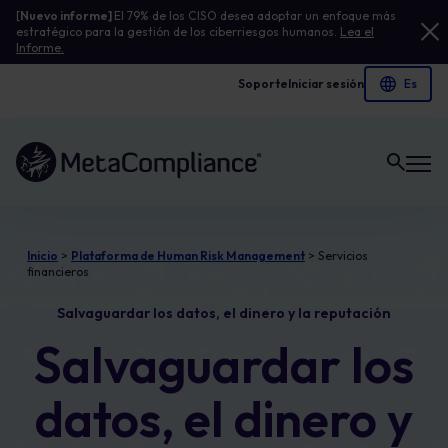
[
Nuevo informe]
El 79% de los CISO desea adoptar un enfoque más
estratégico para la gestión de los ciberriesgos humanos.
Lea el
Informe.
Soporte
Iniciar sesión
Enlace a la página de inicio
Inicio
>
Plataforma de Human Risk Management
>
Servicios
financieros
Salvaguardar los datos, el dinero y la reputación
Salvaguardar los
datos, el dinero y