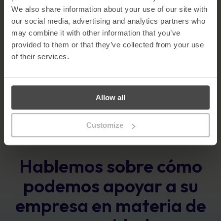
We also share information about your use of our site with
Oficina de los Países Bajos
our social media, advertising and analytics partners who
Junglemap Beneulux BV - Molendijk 1A, 4241 XK Arkel, Países Bajos
may combine it with other information that you’ve
Tel.: +31 20 237 6519
provided to them or that they’ve collected from your use
of their services.
Oficina norteamericana
1175 Peachtree St Ne, Atlanta, GA 30361, EE.UU.
Tel:+4402079179527
Allow all
Customize
Hablemos sobre cómo
podemos apoyar a su
empresa en materia de