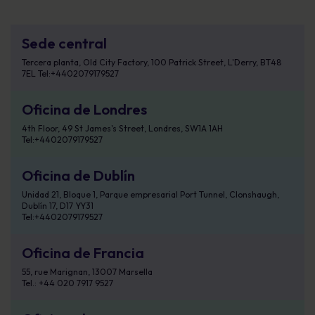
Sede central
Tercera planta, Old City Factory, 100 Patrick Street, L'Derry, BT48
7EL Tel:+4402079179527
Oficina de Londres
4th Floor, 49 St James's Street, Londres, SW1A 1AH
Tel:+4402079179527
Oficina de Dublín
Unidad 21, Bloque 1, Parque empresarial Port Tunnel, Clonshaugh,
Dublín 17, D17 YY31
Tel:+4402079179527
Oficina de Francia
55, rue Marignan, 13007 Marsella
Tel.: +44 020 7917 9527