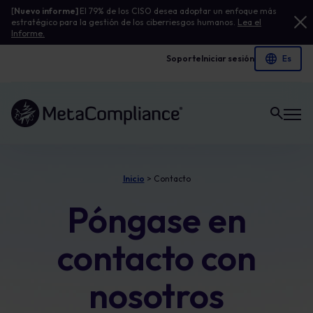
[
Nuevo informe]
El 79% de los CISO desea adoptar un enfoque más
estratégico para la gestión de los ciberriesgos humanos.
Lea el
Informe.
Soporte
Iniciar sesión
Enlace a la página de inicio
Inicio
>
Contacto
Póngase en
contacto con
nosotros