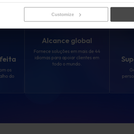
Customize
Alcance global
Fornece soluções em mais de 44
feita
Sup
idiomas para apoiar clientes em
todo o mundo.
com os
Ge
balho do
perso