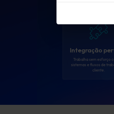
Integração per
Trabalha sem esforço 
sistemas e fluxos de tra
cliente.