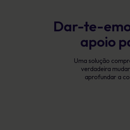
Dar-te-emos
apoio p
Uma solução comprov
verdadeira mudan
aprofundar a con