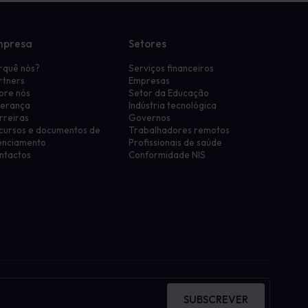
mpresa
Setores
rquê nós?
Serviços financeiros
rtners
Empresas
bre nós
Setor da Educação
derança
Indústria tecnológica
rreiras
Governos
cursos e documentos de
Trabalhadores remotos
cenciamento
Profissionais de saúde
ntactos
Conformidade NIS
SUBSCREVER