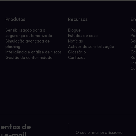
Produtos
Recursos
E
Sensibilização para a
Blogue
Po
segurança automatizada
Estudos de caso
Pa
Simulação avançada de
Notícias
So
phishing
Activos de sensibilização
Li
Inteligência e análise de riscos
Glossário
Ca
Gestão da conformidade
Cartazes
Re
li
Co
mentas de
Boletim
informativo
u e-mail.