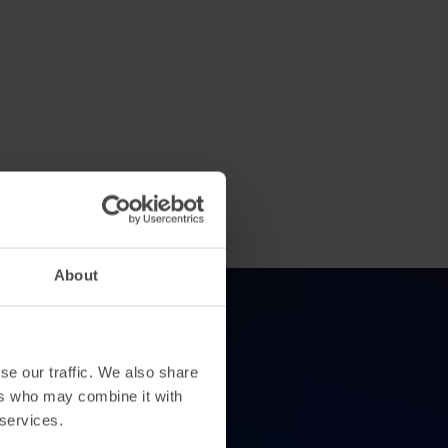
About
se our traffic. We also share
ers who may combine it with
colhem
 services.