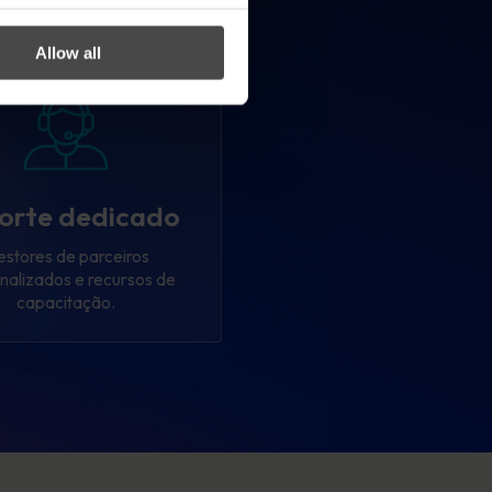
Allow all
orte dedicado
stores de parceiros
nalizados e recursos de
capacitação.