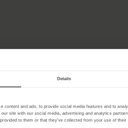
Details
e content and ads, to provide social media features and to analy
A vantagem do MetaCompliance
 our site with our social media, advertising and analytics partn
e é que os parceiros nos es
 provided to them or that they’ve collected from your use of their