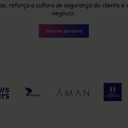
as, reforça a cultura de segurança do cliente e
Glossário
exposição e mostrar progressos
mensuráveis
negócio.
Definições de cibersegurança que tens de
conhecer
Solicitar parceria