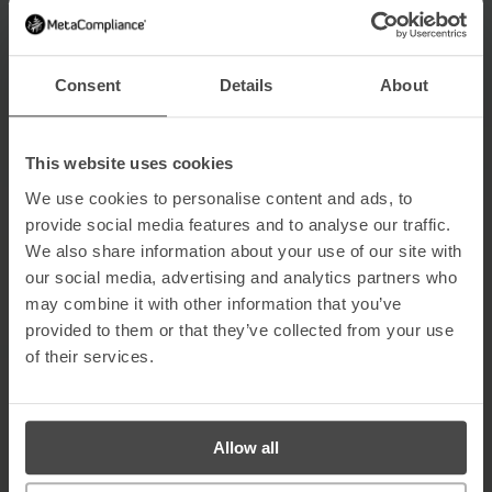
Consent
Details
About
Contenuti di livello mondiale
Educa e coinvolgi i tuoi dipendenti con i corsi di formazione
pluripremiati della nostra libreria eLearning, realizzati con
competenza e attenzione alla personalità.
This website uses cookies
We use cookies to personalise content and ads, to
provide social media features and to analyse our traffic.
We also share information about your use of our site with
our social media, advertising and analytics partners who
may combine it with other information that you’ve
Contenuti personalizzati
provided to them or that they’ve collected from your use
of their services.
Riconoscendo la natura unica di ogni NHS trust, offriamo
corsi di formazione sulla sicurezza informatica
personalizzati e mirati, specifici per le esigenze e la cultura
della tua istituzione.
Allow all