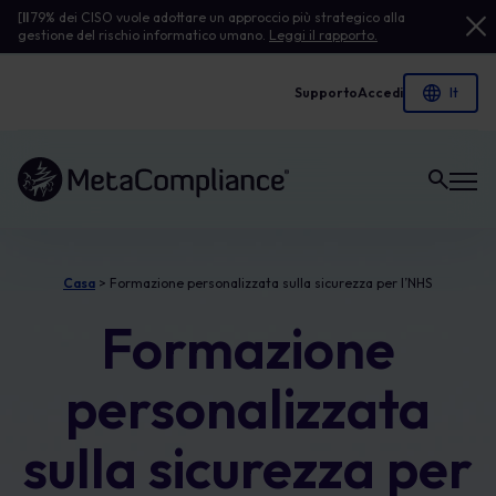
[
Il
79% dei CISO vuole adottare un approccio più strategico alla
gestione del rischio informatico umano.
Leggi il rapporto.
Supporto
Accedi
Link alla homepage
Casa
>
Formazione personalizzata sulla sicurezza per l’NHS
Formazione
personalizzata
sulla sicurezza per