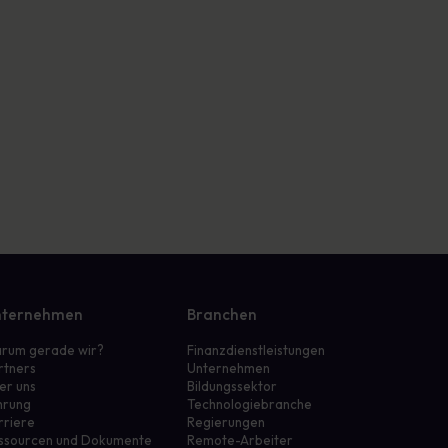
ternehmen
Branchen
rum gerade wir?
Finanzdienstleistungen
rtners
Unternehmen
er uns
Bildungssektor
hrung
Technologiebranche
rriere
Regierungen
ssourcen und Dokumente
Remote-Arbeiter