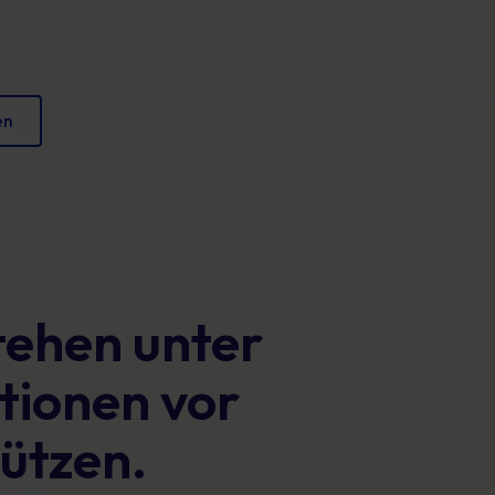
Plakate
verringern und Ihren Ruf zu schützen.
Fesselndes Bildmaterial, das jeden Tag sicheres
Verhalten fördert.
en
tehen unter
tionen vor
ützen.