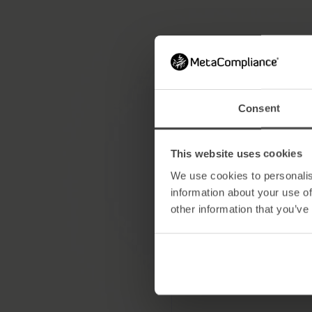
Consent
Die wahren Ko
This website uses cookies
des menschli
Versagens
We use cookies to personalis
information about your use of
Erfahren Sie, wie scheinba
other information that you’ve
Fehler zu großen Katas
führen können und wie Si
verhindern können