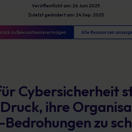
Glossar
Veröffentlicht am: 26 Juni 2025
reduzieren und messbare Fortschritte
vorweisen können
Definitionen zur Cybersicherheit, die Sie kennen
Zuletzt geändert am: 24 Sep. 2025
sollten
urück zu Bewusstseinsvermögen
Alle Ressourcen anzeig
für Cybersicherheit s
ruck, ihre Organisa
-Bedrohungen zu sch