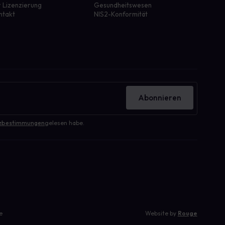
r Lizenzierung
Gesundheitswesen
ntakt
NIS2-Konformität
Abonnieren
zbestimmungen
gelesen habe.
e
Website by
Rouge