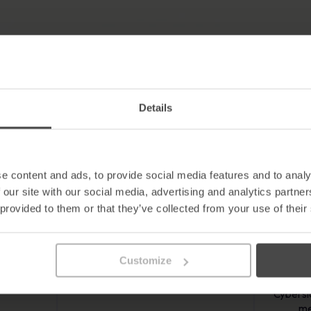
Details
sten
Reale Cyber-
Effe
chen
Vorfälle:
zu
:
m
e content and ads, to provide social media features and to analy
Erfahren Sie, wie scheinbar kleine
 our site with our social media, advertising and analytics partn
Fehler zu großen Katastrophen
r kleine
 provided to them or that they’ve collected from your use of their
führen können und wie Sie diese
trophen
verhindern können.
e diese
.
Traini
Customize
Techno
Kult
Cybersic
me