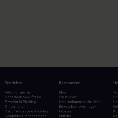
Produkte
Ressourcen
Un
Automatisiertes
Blog
Wa
Sicherheitsbewußtsein
Fallstudien
Pa
Erweiterte Phishing-
Unternehmensnachrichten
Üb
Simulationen
Bewusstseinsvermögen
Fü
r
Risk Intelligence & Analytics
Glossar
Ka
Compliance Management
Plakate
Re