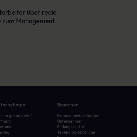
arbeiter über reale
egie zum Management
ternehmen
Branchen
rum gerade wir?
Finanzdienstleistungen
rtners
Unternehmen
er uns
Bildungssektor
hrung
Technologiebranche