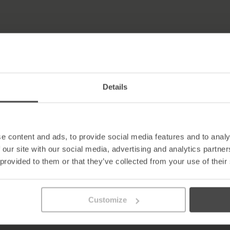
Details
ch
 Risiken
e content and ads, to provide social media features and to analy
 our site with our social media, advertising and analytics partn
 provided to them or that they’ve collected from your use of their
atsächlichen Gegebenheiten
iegelt. Der „Security Awareness
elegschaft zu segmentieren,
Customize
ass die Mitarbeiter verstehen,
h begegnen.