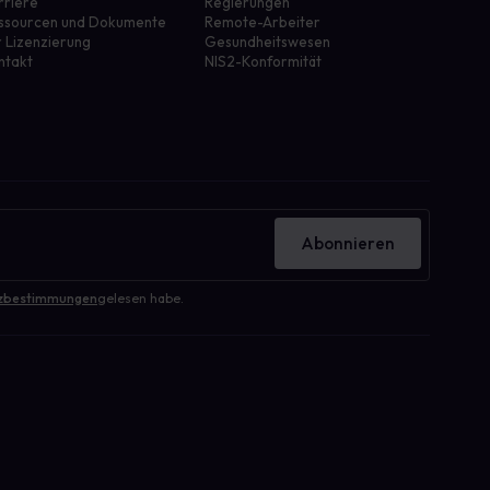
rriere
Regierungen
ssourcen und Dokumente
Remote-Arbeiter
r Lizenzierung
Gesundheitswesen
ntakt
NIS2-Konformität
Abonnieren
zbestimmungen
gelesen habe.