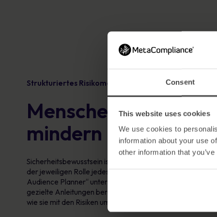
Consent
Strukturiertes Risikomanagement im Personalberei
Menschen befähigen,
This website uses cookies
mindern
We use cookies to personalis
information about your use of
other information that you’ve
Sicherheitsbewusstsein ist am wirksamsten, wenn es die t
der jeweiligen Rolle jedes einzelnen Mitarbeiters widersp
Audience Planner“ unterstützt Unternehmen dabei, ihre B
gezielte Anleitungen bereitzustellen und sicherzustellen, d
wie sie mit den Risiken umgehen können, denen sie täglic