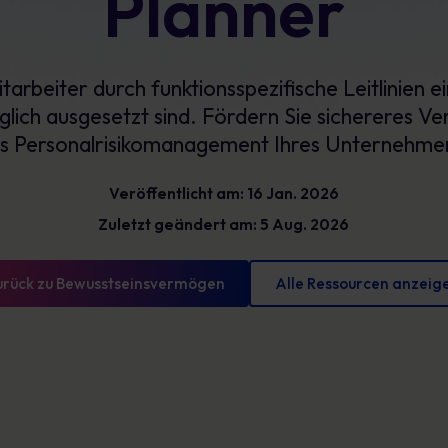
Planner
Glossar
reduzieren und messbare Fortschritte
vorweisen können
Definitionen zur Cybersicherheit, die Sie kennen
sollten
tarbeiter durch funktionsspezifische Leitlinien ein
glich ausgesetzt sind. Fördern Sie sichereres Ve
s Personalrisikomanagement Ihres Unternehme
Veröffentlicht am: 16 Jan. 2026
Zuletzt geändert am: 5 Aug. 2026
urück zu Bewusstseinsvermögen
Alle Ressourcen anzeig