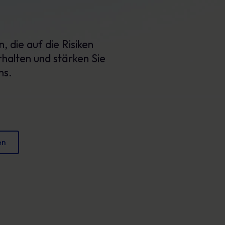
Plakate
verringern und Ihren Ruf zu schützen.
Fesselndes Bildmaterial, das jeden Tag sicheres
Verhalten fördert.
, die auf die Risiken
rhalten und stärken Sie
ns.
en