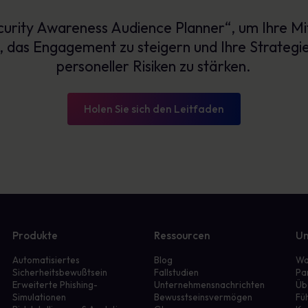
urity Awareness Audience Planner“, um Ihre Mit
n, das Engagement zu steigern und Ihre Strat
personeller Risiken zu stärken.
Holen Sie sich den Leitfaden
Produkte
Ressourcen
Un
Automatisiertes
Blog
Wa
Sicherheitsbewußtsein
Fallstudien
Pa
Erweiterte Phishing-
Unternehmensnachrichten
Üb
Simulationen
Bewusstseinsvermögen
Fü
r