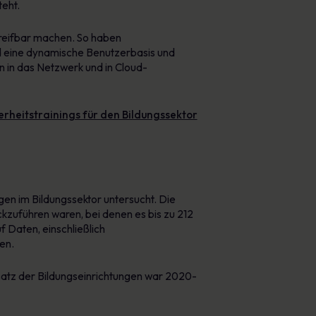
teht.
ngreifbar machen. So haben
nd eine dynamische Benutzerbasis und
n in das Netzwerk und in Cloud-
rheitstrainings für den Bildungssektor
gen im Bildungssektor untersucht. Die
ckzuführen waren, bei denen es bis zu 212
 Daten, einschließlich
en.
atz der Bildungseinrichtungen war 2020-