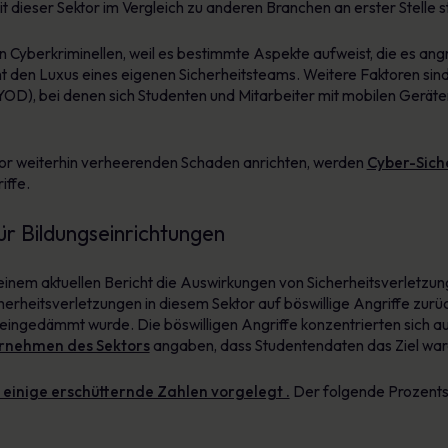
dieser Sektor im Vergleich zu anderen Branchen an erster Stelle s
on Cyberkriminellen, weil es bestimmte Aspekte aufweist, die es a
ht den Luxus eines eigenen Sicherheitsteams. Weitere Faktoren si
YOD), bei denen sich Studenten und Mitarbeiter mit mobilen Geräte
ktor weiterhin verheerenden Schaden anrichten, werden
Cyber-Siche
iffe.
r Bildungseinrichtungen
einem aktuellen Bericht die Auswirkungen von Sicherheitsverletzun
erheitsverletzungen in diesem Sektor auf böswillige Angriffe zurü
eingedämmt wurde. Die böswilligen Angriffe konzentrierten sich auf
ernehmen des Sektors
angaben, dass Studentendaten das Ziel war
 einige erschütternde Zahlen vorgelegt .
Der folgende Prozents