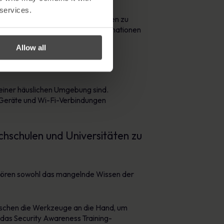
 services.
typische Methode, um Anmeldedaten zu
dien und Telefonanrufe, um Informationen
Allow all
 einer häuslichen Umgebung sind.
ts Geräte und Wi-Fi-Verbindungen
chschulen und Universitäten zu
ehören sowohl das mangelnde Wissen der
Menschen die Werkzeuge an die Hand, um
 das Security Awareness Training-