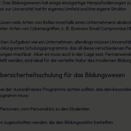
. Das Bildungswesen hat einige einzigartige Herausforderungen zu
s zur Universität, hat ihr eigenes Umfeld und ihre eigene Struktur.
ssen viele Arten von Rollen innerhalb eines Unternehmens abdeck
mmter Arten von Cyberangriffen, z. B. Business Email Compromise (
chen Aufgaben wie ein Unternehmen, allerdings müssen Universitäte
cklung eines Schulungsprogramms, das all diese verschiedenen Per
hulungen machbar. Aber es muss auch in der Lage sein, Fernanwend
tellt werden, sind ideal für die verteilte Natur des modernen Bildu
bersicherheitsschulung für das Bildungswesen
e bei der Auswahl eines Programms achten sollten, das den besond
 Programm muss:
n Personen, vom Personal bis zu den Studenten
n zugeschnitten werden, die den Bildungssektor betreffen