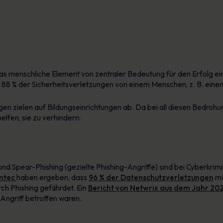
 das menschliche Element von zentraler Bedeutung für den Erfolg ei
88 % der Sicherheitsverletzungen von einem Menschen, z. B. einem
n zielen auf Bildungseinrichtungen ab. Da bei all diesen Bedrohu
helfen, sie zu verhindern:
und Spear-Phishing (gezielte Phishing-Angriffe) sind bei Cyberkrimine
ntec
haben ergeben, dass
96 % der Datenschutzverletzungen
mi
rch Phishing gefährdet. Ein
Bericht von Netwrix aus dem Jahr 20
Angriff betroffen waren.