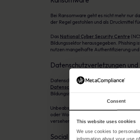
Ransomware
Bei Ransomware geht es nicht mehr nur dar
der Regel gestohlen und als Druckmittel f
Das
National Cyber Security Centre
(NCS
Bildungssektor herausgegeben. Phishing i
nutzen mangelhafte Authentifizierung und 
Datenschutzverletzungen und v
Datenschutzverletzungen sind für Schulen,
Datenschutzverletzung
ergab, dass die d
Bildungssektor stieg diese Zahl jedoch auf
Consent
Unbeabsichtigte Datenlecks verursachen au
oder Wochen brauchen, um ein unbeabsicht
versehentlichen Datenleck zu erholen.
This website uses cookies
We use cookies to personalis
Social Engineering
information about your use of