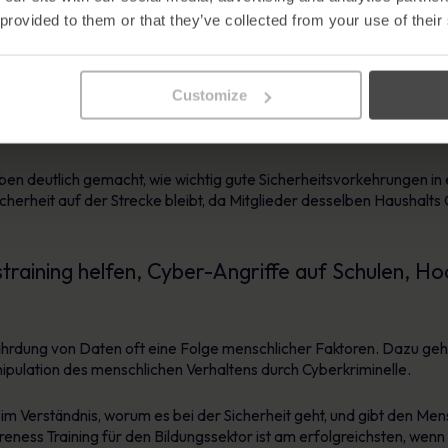
 provided to them or that they’ve collected from your use of their
e Elemente eines komplexen Betrugs zusammen. Phishing ist eine 
nden Betrüger auch andere Methoden, einschließlich sozialer Me
gseinrichtung herauszufinden.
Customize
u Hause
en deutlich gemacht, wie wichtig gute Sicherheitsvorkehrungen in
icherheit auf der Strecke bleibt, da Mitglieder desselben Haushal
training helfen, Cyber-Angriffe auf Schulen, Ho
efährdung von Daten oft eine Folge menschlicher Faktoren. Dazu g
ipulation des menschlichen Verhaltens durch Cyberkriminelle.
e im Verständnis, worum es bei der Sicherheit geht, und gibt den 
eness Training für den Bildungssektor ist am erfolgreichsten, wenn