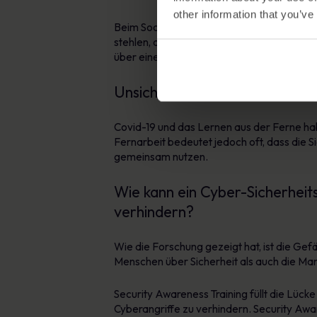
other information that you’ve
Beim Social Engineering kommen oft viel
stehlen, aber in zunehmendem Maße verwe
über eine Zielperson und/oder eine Bildun
Unsichere Lernumgebungen z
Covid-19 und das Lernen aus der Ferne hab
Fernarbeit bedeutet jedoch oft, dass die S
gemeinsam nutzen.
Wie kann ein Cyber-Sicherheits
verhindern?
Wie die Forschung gezeigt hat, ist die G
Menschen über Sicherheit als auch die Man
Security Awareness Training füllt die Lück
Cyberangriffe zu verhindern. Security Awar