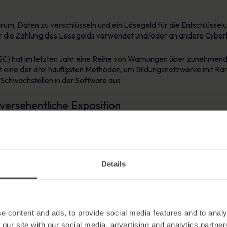
um, Daten zu verschlüsseln und ein Lösegeld für die Entschlüsselu
ür die Zahlung des Lösegelds verwendet und/oder an andere Cyberk
C) hat im letzten Jahr eine Reihe von Warnungen über zunehmen
st eine der drei häufigsten Methoden, um Bildungsnetzwerke mit R
Schwachstellen in der Software aus.
ersehentliche Exposition
 Hochschulen und Universitäten teuer: Ein Bericht
von IBM und Pon
urchschnittlichen Kosten in der Branche 141 Dollar (107 Pfund) pro
 $200 (£153) an.
Details
ch Kosten und Ausfallzeiten: Der Netwrix-Bericht fand heraus, da
igtes Datenleck zu entdecken. Und etwa ein Drittel von ihnen bra
e content and ads, to provide social media features and to analy
 our site with our social media, advertising and analytics partn