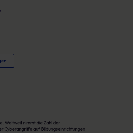
r
Plakate
verringern und Ihren Ruf zu schützen.
Fesselndes Bildmaterial, das jeden Tag sicheres
Verhalten fördert.
gen
. Weltweit nimmt die Zahl der
der Cyberangriffe auf Bildungseinrichtungen