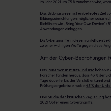
im Jahr 2021 um 75 % zunehmen wird, womit 
Das Bildungswesen ist ein beliebtes Ziel v
Bildungseinrichtungen möglicherweise nic
Richtlinien wie „Bring Your Own Device“ (B
Anwendungen einloggen.
Da Cyberangriffe in diesem anfälligen Se
zu einer wichtigen Waffe gegen diese Angr
Art der Cyber-Bedrohungen fü
Das
Ponemon Institute und IBM
haben in 
Forscher fanden heraus, dass 48 % der Sich
Tage dauerte, bis der Verstoß erkannt und 
Prüfungsergebnisse, wobei
43 % der Unt
Eine
Studie der britischen Regierung hat
2021 Opfer eines Cyberangriffs: