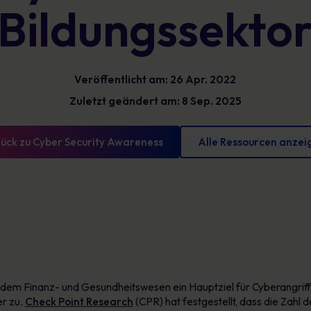
Bildungssekto
Glossar
reduzieren und messbare Fortschritte
vorweisen können
Definitionen zur Cybersicherheit, die Sie kennen
sollten
Veröffentlicht am: 26 Apr. 2022
Zuletzt geändert am: 8 Sep. 2025
ück zu Cyber Security Awareness
Alle Ressourcen anzei
dem Finanz- und Gesundheitswesen ein Hauptziel für Cyberangriffe
er zu.
Check Point Research
(CPR) hat festgestellt, dass die Zahl 