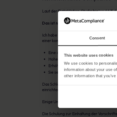
Laut der DataMotion-Studie bieten 66 % d
Das ist nicht hoch genug.
Ich habe über das wiederholte Versagen g
Consent
einer kontinuierlichen Schulung zur Einhalt
Eine desinteressierte und selbstgefäll
This website uses cookies
Hohe Geldstrafen von Regulierungsbe
We use cookies to personalis
Erhöhte Anfälligkeit für Sicherheitsangr
information about your use of
Sie setzen Ihre Kunden (und deren pers
other information that you’ve
Das Schlagwort, das jetzt in der Debatte 
einrichten, mit denen sie messen können, ob
Einige Unternehmen sind der Meinung, das
Die Schulung zur Einhaltung der Vorschrif