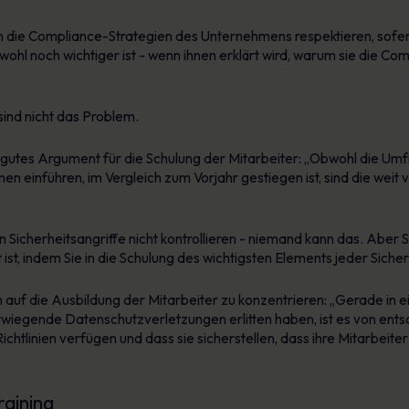
rn die Compliance-Strategien des Unternehmens respektieren, sofer
hl noch wichtiger ist - wenn ihnen erklärt wird, warum sie die Comp
sind nicht das Problem.
gutes Argument für die Schulung der Mitarbeiter: „Obwohl die Umf
einführen, im Vergleich zum Vorjahr gestiegen ist, sind die weit v
 Sicherheitsangriffe nicht kontrollieren - niemand kann das. Aber Si
t, indem Sie in die Schulung des wichtigsten Elements jeder Sicherhe
 auf die Ausbildung der Mitarbeiter zu konzentrieren: „Gerade in ein
erwiegende Datenschutzverletzungen erlitten haben, ist es von e
htlinien verfügen und dass sie sicherstellen, dass ihre Mitarbeiter
raining