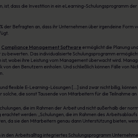
, ist, dass die Investition in ein eLearning-Schulungsprogramm der 
% der Befragten an, dass ihr Unternehmen über irgendeine Form 
fügt.
e
Compliance Management Software
ermöglicht die Planung und
it zu bewerten. Das individualisierte Schulungsprogramm ermöglich
ten ist, wobei ihre Leistung vom Management überwacht wird. Mana
k von den Benutzern einholen. Und schließlich können Fälle von Nic
n.
e und flexible E-Learning-Lösungen […] sind zwar nicht billig, können
für solche, die sonst Tausende von Mitarbeitern für die Teilnahme 
Schulungen, die im Rahmen der Arbeit und nicht außerhalb der nor
ig erachtet werden: „Schulungen, die im Rahmen des Arbeitsablauf
en, da sie den Mitarbeitern genau dann Unterstützung bieten, wenn 
n in den Arbeitsalltag integriertes Schulungsprogramm Unternehmen in