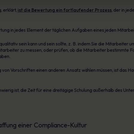
 erklärt,
ist die Bewertung ein fortlaufender Prozess
, der in je
ung in jedes Element der täglichen Aufgaben eines jeden Mitarbeite
 qualitativ sein kann und sein sollte, z. B. indem Sie die Mitarbeite
itarbeiter zu messen, oder prüfen, ob die Mitarbeiter bestimmte Fa
aben.
ung von Vorschriften einen anderen Ansatz wählen müssen, ist das 
chwierig ist, die Zeit für eine dreitägige Schulung außerhalb des U
affung einer Compliance-Kultur