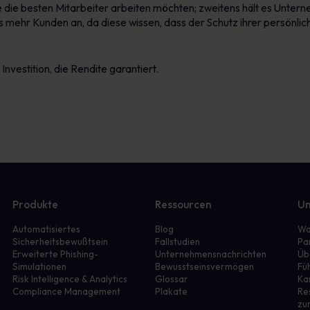
 die besten Mitarbeiter arbeiten möchten; zweitens hält es Untern
s mehr Kunden an, da diese wissen, dass der Schutz ihrer persönl
Investition, die Rendite garantiert.
Produkte
Ressourcen
Un
Automatisiertes
Blog
Wa
Sicherheitsbewußtsein
Fallstudien
Pa
Erweiterte Phishing-
Unternehmensnachrichten
Üb
Simulationen
Bewusstseinsvermögen
Fü
r
Risk Intelligence & Analytics
Glossar
Ka
Compliance Management
Plakate
Re
zu