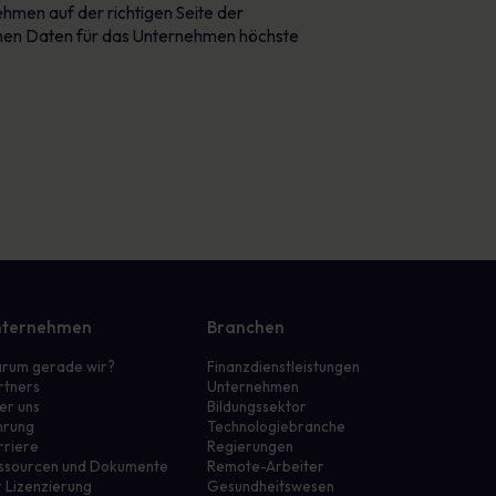
ehmen auf der richtigen Seite der
ichen Daten für das Unternehmen höchste
ternehmen
Branchen
rum gerade wir?
Finanzdienstleistungen
rtners
Unternehmen
er uns
Bildungssektor
hrung
Technologiebranche
rriere
Regierungen
ssourcen und Dokumente
Remote-Arbeiter
r Lizenzierung
Gesundheitswesen