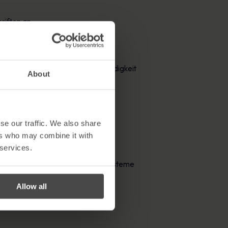
riften an.
nsequenzen, wenn man die Notwendigkeit
About
se our traffic. We also share
ers who may combine it with
 services.
usgedrückt: Unternehmen wollen Systeme
Allow all
st.