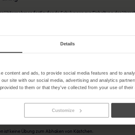
er Unternehmen fortlaufende Schulungen zur Einhaltung der Vorsch
eschrieben, das Sicherheitsbewusstsein ernst zu nehmen. Die Ko
Details
ung der Vorschriften übersieht, liegen auf der Hand:
ige Belegschaft
hörden
e content and ads, to provide social media features and to analy
iffe
 our site with our social media, advertising and analytics partn
önliche Daten) einem Risiko aus
 provided to them or that they’ve collected from your use of their
um Compliance-Schulungen auftaucht, ist „Evaluierung“. Einfach a
 ihre Compliance-Strategie effektiv ist oder nicht.
Customize
s sich die Wirksamkeit anhand der Abschlussquoten nachweisen läs
ten ist keine Übung zum Abhaken von Kästchen.