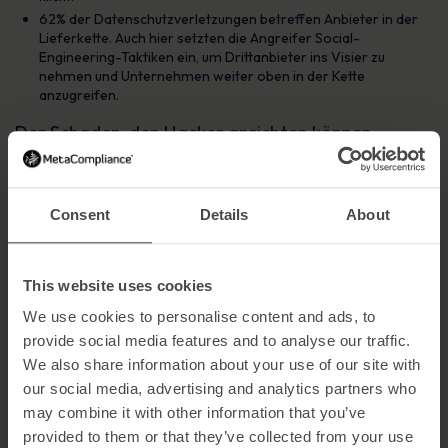
62% der Datenschutzverletzungen betreffen Anbieter in der
Lieferkette. Auch hier setzten die Angreifer Social-
Engineering-Taktiken ein, um Drittanbieter ins Visier zu
nehmen und Unternehmen weiter oben in der Kette
anzugreifen.
Der Schaden, den Hacker anrichten können
Betrüger nutzen persönliche Informationen, um eine Vielzahl von
Cyberkriminalität zu begehen. Zum Beispiel Identitätsdiebstahl:
Großbritanniens Die
CIFAS National Fraud Database
Consent
Details
About
verzeichnete in der ersten Hälfte des Jahres 2021 einen Anstieg
des Identitätsdiebstahls um 11%. Darüber hinaus verzeichnete
CIFAS im Jahr 2022 ein noch deutlicheres Wachstum: Die Fälle
von Identitätsdiebstahl stiegen im Vergleich zu den Zahlen von
This website uses cookies
2021 um ein Drittel.
We use cookies to personalise content and ads, to
Identitätsdiebstahl führt zu finanziellen Verlusten für
provide social media features and to analyse our traffic.
Einzelpersonen und Unternehmen, die mit dem Betrüger hinter
We also share information about your use of our site with
der gestohlenen Identität zu tun haben. So verlieren britische
our social media, advertising and analytics partners who
Unternehmen und Einzelpersonen
jährlich
etwa
4 Milliarden
Pfund
durch
Identitätsbetrug
.
may combine it with other information that you’ve
provided to them or that they’ve collected from your use