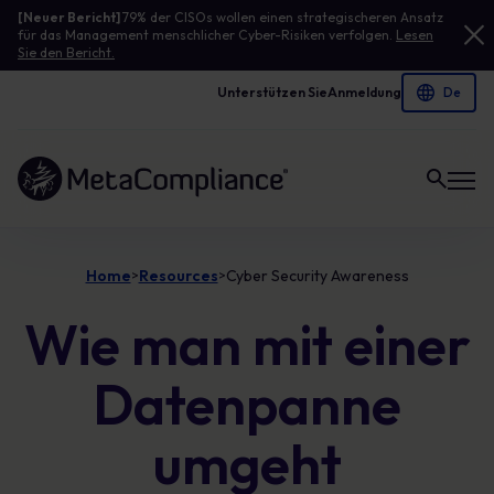
[Neuer Bericht]
79% der CISOs wollen einen strategischeren Ansatz
für das Management menschlicher Cyber-Risiken verfolgen.
Lesen
Sie den Bericht.
Unterstützen Sie
Anmeldung
Link zur Homepage
Home
Resources
Cyber Security Awareness
>
>
Wie man mit einer
Datenpanne
umgeht