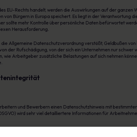
es EU-Rechts handelt, werden die Auswirkungen auf der ganzen Welt
 von Bürgern in Europa speichert. Es liegt in der Verantwortung 
aher sollte mehr Kontrolle über persönliche Daten befürwortet werde
lexen Herausforderung.
ie Allgemeine Datenschutzverordnung verstößt, Geldbußen von bi
on der Rufschädigung, von der sich ein Unternehmen nur schwer 
an, wie Arbeitgeber zusätzliche Belastungen auf sich nehmen könne
e.
tenintegrität
tarbeitern und Bewerbern einen Datenschutzhinweis mit bestimmten 
GVO) wird sehr viel detailliertere Informationen für Arbeitnehme