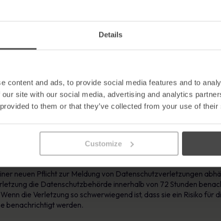
gen werden
Details
kunft zu ermöglichen
ter bestimmten Umständen löschen oder berichtigen zu lassen.
gung über Datenschutzverletzungen für die Einh
e content and ads, to provide social media features and to analy
 our site with our social media, advertising and analytics partn
 provided to them or that they’ve collected from your use of their
rsonenbezogene Daten auf der Grundlage der Zustimmung ihrer Mi
en stellen, wenn die Allgemeine Datenschutzverordnung nächstes Jah
stimmung zur Verarbeitung zu verlassen. Stattdessen werden die 
Customize
ersonenbezogener Daten zu prüfen.
iner neuen Pflicht zur Meldung von Datenschutzverletzungen abhän
rletzung die Datenschutzbehörde innerhalb von 72 Stunden benach
Wenn die Verletzung so schwerwiegend ist, dass sie ein Risiko für d
se benachrichtigt werden.