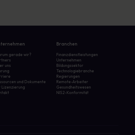
ternehmen
Branchen
rum gerade wir?
Finanzdienstleistungen
rtners
Unternehmen
er uns
Bildungssektor
hrung
Technologiebranche
rriere
Regierungen
ssourcen und Dokumente
Remote-Arbeiter
r Lizenzierung
Gesundheitswesen
ntakt
NIS2-Konformität