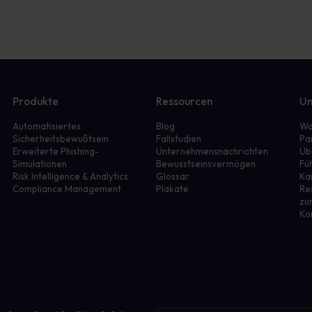
Produkte
Ressourcen
Un
Automatisiertes
Blog
Wa
Sicherheitsbewußtsein
Fallstudien
Pa
Erweiterte Phishing-
Unternehmensnachrichten
Üb
Simulationen
Bewusstseinsvermögen
Fü
r
Risk Intelligence & Analytics
Glossar
Ka
Compliance Management
Plakate
Re
zu
Ko