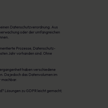
einen Datenschutzverordnung. Aus
 Überwachung oder der umfangreichen
nnen.
umentierte Prozesse, Datenschutz-
hsten Jahr vorhanden sind. Ohne
Vergangenheit haben verschiedene
gen. Da jedoch das Datenvolumen im
r machbar.
rd? Lösungen zu GDPR leicht gemacht,