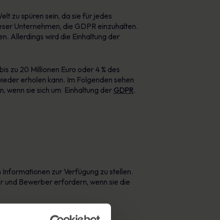
 zu spüren sein, da sie für jedes
dieser Unternehmen, die GDPR einzuhalten.
n. Allerdings wird die Einhaltung der
s zu 20 Millionen Euro oder 4 % des
wieder erholen kann. Im Folgenden sehen
n, wenn sie sich um Einhaltung der
GDPR
.
Informationen zur Verfügung zu stellen.
r und Bewerber erfordern, wenn sie die