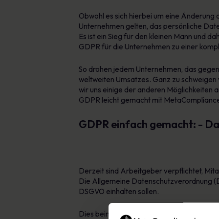
Obwohl es sich hierbei um eine Änderung d
Unternehmen gelten, das persönliche Daten
Es ist ein Sieg für den kleinen Mann und d
GDPR für die Unternehmen zu einer komp
So drohen jedem Unternehmen, das gegen d
weltweiten Umsatzes. Ganz zu schweigen v
wir uns einige der anderen Möglichkeiten 
GDPR leicht gemacht mit MetaComplianc
GDPR einfach gemacht: - Da
Derzeit sind Arbeitgeber verpflichtet, Mi
Die Allgemeine Datenschutzverordnung (DS
DSGVO einhalten sollen.
Dies beinhaltet: