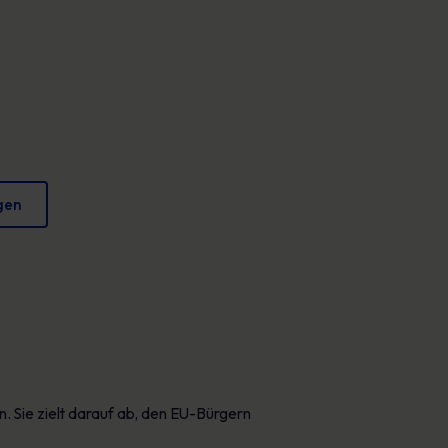
Plakate
verringern und Ihren Ruf zu schützen.
Fesselndes Bildmaterial, das jeden Tag sicheres
Verhalten fördert.
gen
 Sie zielt darauf ab, den EU-Bürgern