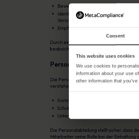
Bewertung der Wirksamkeit von Maßnahm
Identifizierung von Risiken: Aufzeigen 
Vorschriften gefährdet sein könnte.
Empfehlungen für Verbesserungen: Ver
Consent
Durch eine unvoreingenommene Prüfung trägt
beabsichtigt funktionieren, indem sie Lü
This website uses cookies
Personalwesen:
We use cookies to personalis
information about your use of
Die Personalabteilung (HR) spielt eine entsc
other information that you’ve
verstehen und befolgen. Ihre Aufgaben u
Kommunikation von Richtlinien: Verteilun
Schulung und Entwicklung: Organisation
Unterstützung und Anleitung: Bereitstel
Die Personalabteilung stellt sicher, dass d
Mitarbeiter seine Rolle bei der Einhaltung d