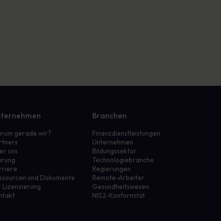
ternehmen
Branchen
rum gerade wir?
Finanzdienstleistungen
rtners
Unternehmen
er uns
Bildungssektor
hrung
Technologiebranche
rriere
Regierungen
ssourcen und Dokumente
Remote-Arbeiter
r Lizenzierung
Gesundheitswesen
ntakt
NIS2-Konformität