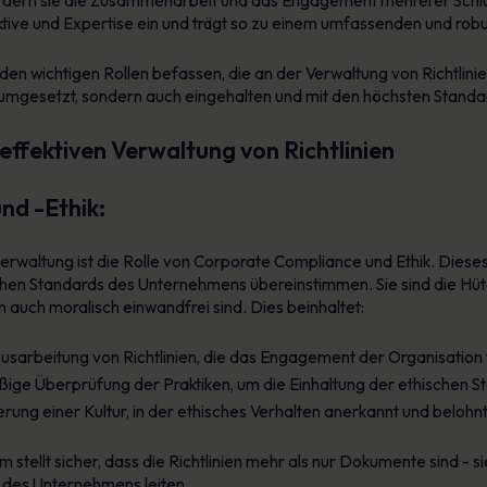
erfordern sie die Zusammenarbeit und das Engagement mehrerer Schlü
ektive und Expertise ein und trägt so zu einem umfassenden und ro
den wichtigen Rollen befassen, die an der Verwaltung von Richtlinie
ur umgesetzt, sondern auch eingehalten und mit den höchsten Standar
effektiven Verwaltung von Richtlinien
d -Ethik:
erwaltung ist die Rolle von Corporate Compliance und Ethik. Dieses 
hen Standards des Unternehmens übereinstimmen. Sie sind die Hüter 
n auch moralisch einwandfrei sind. Dies beinhaltet:
 Ausarbeitung von Richtlinien, die das Engagement der Organisation 
ge Überprüfung der Praktiken, um die Einhaltung der ethischen St
rung einer Kultur, in der ethisches Verhalten anerkannt und belohnt
ellt sicher, dass die Richtlinien mehr als nur Dokumente sind - sie
 des Unternehmens leiten.