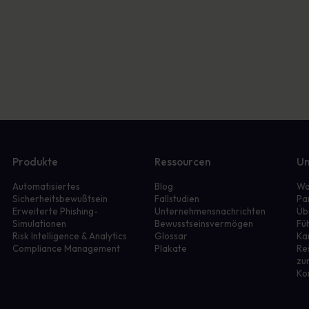
Produkte
Ressourcen
Un
Automatisiertes
Blog
Wa
Sicherheitsbewußtsein
Fallstudien
Pa
Erweiterte Phishing-
Unternehmensnachrichten
Üb
Simulationen
Bewusstseinsvermögen
Fü
r
Risk Intelligence & Analytics
Glossar
Ka
Compliance Management
Plakate
Re
zu
Ko