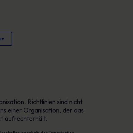
Plakate
verringern und Ihren Ruf zu schützen.
Fesselndes Bildmaterial, das jeden Tag sicheres
Verhalten fördert.
gen
isation. Richtlinien sind nicht
ens einer Organisation, der das
ät aufrechterhält.