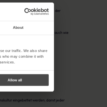
elt.
 sind oder in denen die Einhaltung der
About
 nicht nur vorhanden sind, sondern auch wie
se our traffic. We also share
ers who may combine it with
 und stellt sicher, dass diese sie
 services.
Allow all
tlinien zu informieren.
haltung von Richtlinien zu helfen.
enskultur eingebettet werden, damit jeder