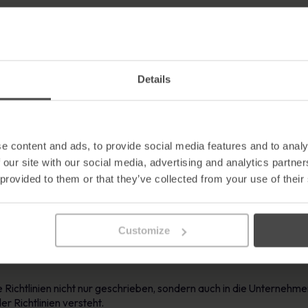
en: Bewertung, ob die Politik ihre beabsichtigten Ergebnisse erzi
von Bereichen, in denen die Richtlinien möglicherweise unzureichend
besserungsvorschläge zur Stärkung des politischen Rahmens.
Details
 die Innenrevision dazu bei, sicherzustellen, dass die Richtlinien
cken aufdeckt und gegebenenfalls Korrekturmaßnahmen empfiehlt.
e content and ads, to provide social media features and to analy
 our site with our social media, advertising and analytics partn
heidende Rolle bei der Vermittlung von Richtlinien an die Mitarbeiter
 provided to them or that they’ve collected from your use of their
mfassen:
g und Erläuterung von Richtlinien an alle Mitarbeiter.
Customize
 von Schulungen, um die Mitarbeiter über neue und bestehende Rich
lung von Ressourcen und Unterstützung, um Mitarbeitern bei der Ein
ie Richtlinien nicht nur geschrieben, sondern auch in die Unternehm
er Richtlinien versteht.