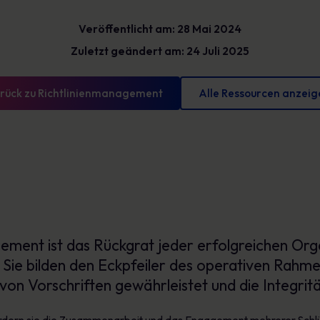
Glossar
reduzieren und messbare Fortschritte
Veröffentlicht am: 28 Mai 2024
vorweisen können
Definitionen zur Cybersicherheit, die Sie kennen
sollten
Zuletzt geändert am: 24 Juli 2025
rück zu Richtlinienmanagement
Alle Ressourcen anzei
ement ist das Rückgrat jeder erfolgreichen Organ
n. Sie bilden den Eckpfeiler des operativen Rahm
 von Vorschriften gewährleistet und die Integrit