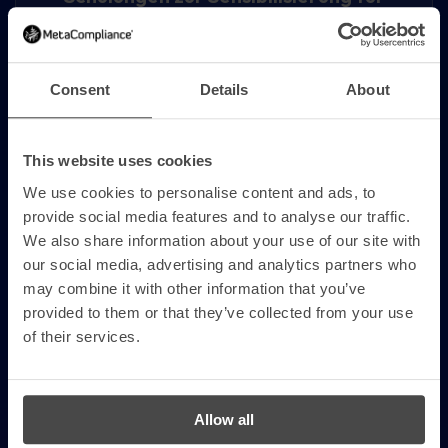
Cybersicherheit, die auf eine globale
Belegschaft zugeschnitten waren
Consent
Details
About
This website uses cookies
Besserer Einblick in die Anfälligkeit für
We use cookies to personalise content and ads, to
Phishing und das Engagement der
provide social media features and to analyse our traffic.
Mitarbeiter
We also share information about your use of our site with
our social media, advertising and analytics partners who
may combine it with other information that you’ve
provided to them or that they’ve collected from your use
of their services.
Ein gesteigertes Bewusstsein für Risiken
im Zusammenhang mit künstlicher
Allow all
Intelligenz, Datenschutz und neu