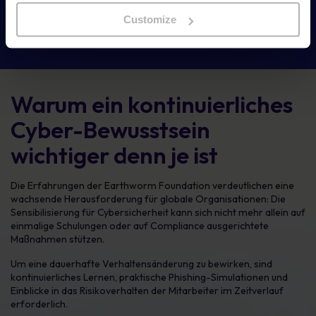
auftretenden Bedrohungen
Customize
Warum ein kontinuierliches
Cyber-Bewusstsein
wichtiger denn je ist
Die Erfahrungen der Earthworm Foundation verdeutlichen eine
wachsende Herausforderung für globale Organisationen: Die
Sensibilisierung für Cybersicherheit kann sich nicht mehr allein auf
einmalige Schulungen oder auf Compliance ausgerichtete
Maßnahmen stützen.
Um eine dauerhafte Verhaltensänderung zu bewirken, sind
kontinuierliches Lernen, praktische Phishing-Simulationen und
Einblicke in das Risikoverhalten der Mitarbeiter im Zeitverlauf
erforderlich.