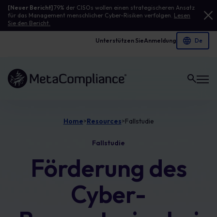
[Neuer Bericht]
79% der CISOs wollen einen strategischeren Ansatz
für das Management menschlicher Cyber-Risiken verfolgen.
Lesen
Sie den Bericht.
Unterstützen Sie
Anmeldung
Link zur Homepage
Home
Resources
Fallstudie
>
>
Fallstudie
Förderung des
Cyber-