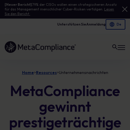
[Neuer Bericht]
79% der CISOs wollen einen strategischeren Ansatz
für das Management menschlicher Cyber-Risiken verfolgen.
Lesen
Sie den Bericht.
Unterstützen Sie
Anmeldung
Link zur Homepage
Home
Resources
Unternehmensnachrichten
>
>
MetaCompliance
gewinnt
prestigeträchtige