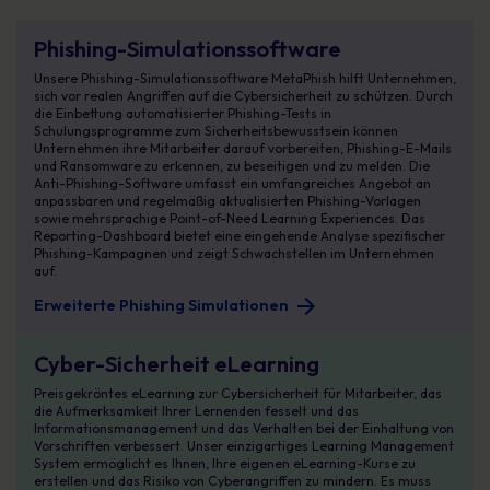
Erweiterte Phishing Simulationen
Phishing-Simulationssoftware
Unsere Phishing-Simulationssoftware MetaPhish hilft Unternehmen,
sich vor realen Angriffen auf die Cybersicherheit zu schützen. Durch
die Einbettung automatisierter Phishing-Tests in
Schulungsprogramme zum Sicherheitsbewusstsein können
Unternehmen ihre Mitarbeiter darauf vorbereiten, Phishing-E-Mails
und Ransomware zu erkennen, zu beseitigen und zu melden. Die
Anti-Phishing-Software umfasst ein umfangreiches Angebot an
anpassbaren und regelmäßig aktualisierten Phishing-Vorlagen
sowie mehrsprachige Point-of-Need Learning Experiences. Das
Reporting-Dashboard bietet eine eingehende Analyse spezifischer
Phishing-Kampagnen und zeigt Schwachstellen im Unternehmen
auf.
Erweiterte Phishing Simulationen
Der ultimative Leitfaden für eLearning im Bereich Cybersicherheit
Cyber-Sicherheit eLearning
Preisgekröntes eLearning zur Cybersicherheit für Mitarbeiter, das
die Aufmerksamkeit Ihrer Lernenden fesselt und das
Informationsmanagement und das Verhalten bei der Einhaltung von
Vorschriften verbessert. Unser einzigartiges Learning Management
System ermöglicht es Ihnen, Ihre eigenen eLearning-Kurse zu
erstellen und das Risiko von Cyberangriffen zu mindern. Es muss