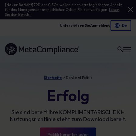
[Neuer Bericht]
79% der CISOs wollen einen strategischeren Ansatz
für das Management menschlicher Cyber-Risiken verfolgen.
Lesen
Sie den Bericht.
Unterstützen Sie
Anmeldung
Link zur Homepage
Startseite
>
Danke AI Politik
Erfolg
Sie sind bereit! Ihre KOMPLIMENTARISCHE KI-
Nutzungsrichtlinie steht zum Download bereit.
Politik herunterladen