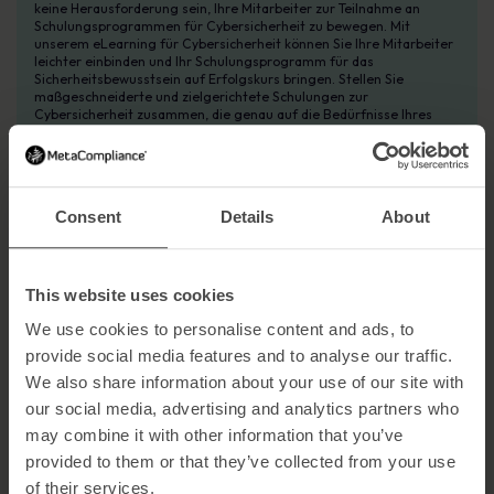
keine Herausforderung sein, Ihre Mitarbeiter zur Teilnahme an
Schulungsprogrammen für Cybersicherheit zu bewegen. Mit
unserem eLearning für Cybersicherheit können Sie Ihre Mitarbeiter
leichter einbinden und Ihr Schulungsprogramm für das
Sicherheitsbewusstsein auf Erfolgskurs bringen. Stellen Sie
maßgeschneiderte und zielgerichtete Schulungen zur
Cybersicherheit zusammen, die genau auf die Bedürfnisse Ihres
Unternehmens zugeschnitten sind, und schaffen Sie so eine
Frontlinie zur Abwehr von Cyber-Kriminellen.
Der ultimative Leitfaden für eLearning im Bereich
Cybersicherheit
Consent
Details
About
Compliance Management
Software zur Verwaltung des
Datenschutzes
This website uses cookies
Unsere automatisierte Software für das Datenschutzmanagement
hilft dabei, die Einhaltung der Datenschutzbestimmungen zu
We use cookies to personalise content and ads, to
gewährleisten und führt Unternehmen durch die von den
provide social media features and to analyse our traffic.
Datenschutzgesetzen vorgeschriebenen Datenschutz-
Folgenabschätzungen. Die Privacy Lifecycle-Plattform bietet ein
We also share information about your use of our site with
proaktives Risikomanagement mit einfach zu bedienenden
our social media, advertising and analytics partners who
Dashboards und Einblick in den aktuellen Status Ihres
Datenschutzprogramms.
may combine it with other information that you’ve
provided to them or that they’ve collected from your use
Compliance Management
of their services.