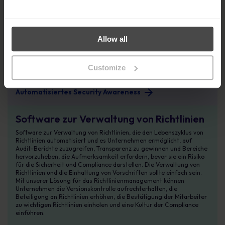
Automatisiertes Security Awareness
Schulung zum Sicherheitsbewusstsein
Die automatisierte Lösung von MetaCompliance für das
Sicherheitsbewusstsein macht es einfach, ein effektives
Allow all
Schulungsprogramm für Cybersicherheit zu implementieren und Ihr
Unternehmen vor Cyberangriffen am Arbeitsplatz zu schützen.
Beheben Sie Cybersicherheitsrisiken, engagieren Sie Endbenutzer
Customize
und verbessern Sie das Bewusstsein für gängige Cyber-
Bedrohungen - das ganze Jahr über.
Automatisiertes Security Awareness
Compliance Management
Software zur Verwaltung von Richtlinien
Software zur Verwaltung von Richtlinien, die den Lebenszyklus von
Richtlinien automatisiert und es Unternehmen ermöglicht, auf
Audit-Berichte zuzugreifen, Transparenz zu gewinnen und Bereiche
hervorzuheben, die Aufmerksamkeit erfordern, bevor sie ein Risiko
für die Sicherheit und Compliance darstellen. Die Verwaltung von
Richtlinien und die Einhaltung von Vorschriften sollte einfach sein.
Mit unserer Lösung für das Richtlinienmanagement können
Unternehmen die Versionskontrolle aufrechterhalten, die
Beteiligung an Richtlinien erhöhen, die Bestätigung der Mitarbeiter
zu wichtigen Richtlinien einholen und eine Kultur der Compliance
einführen.