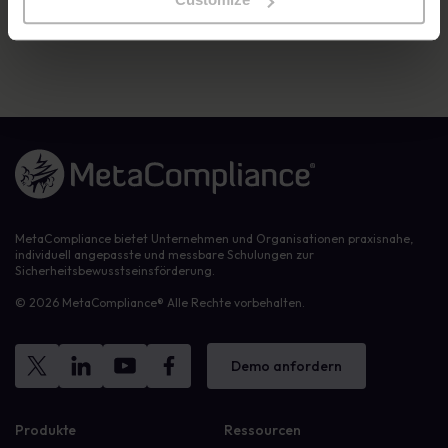
Bewusstsein der Benutzer zu verbessern. Wir haben für jeden die
passende Lösung.
Link zur Homepage
MetaCompliance bietet Unternehmen und Organisationen praxisnahe,
individuell angepasste und messbare Schulungen zur
Sicherheitsbewusstseinsförderung.
© 2026 MetaCompliance® Alle Rechte vorbehalten.
Demo anfordern
Produkte
Ressourcen