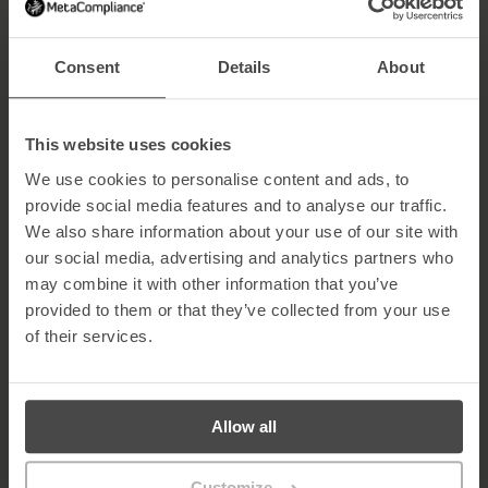
Advantage 2013™ wurde im Rahmen des kontinuierlichen
Engagements des Unternehmens für Produktinnovationen in
Consent
Details
About
seiner Berichtsfunktionalität überarbeitet. Die Berichterstattung
an die Information-Governance-Ausschüsse der Unternehmen
und die Erbringung von Nachweisen für die Aufsichtsbehörden
erfordern kompetente Berichtsfunktionen. Die
This website uses cookies
Berichtsfunktionen sind einfacher zu bedienen und umfassender
als je zuvor.
We use cookies to personalise content and ads, to
provide social media features and to analyse our traffic.
„Advantage 2013™ in Kombination mit den Cloud-basierten
MyCompliance®-Produkten ist die kompakteste Technologie, die
We also share information about your use of our site with
es gibt, um den äußerst wichtigen Bereich der Richtlinien,
our social media, advertising and analytics partners who
Verfahren und des E-Learnings in modernen Organisationen zu
may combine it with other information that you’ve
automatisieren“, sagte Robert O’Brien, Managing Director bei
provided to them or that they’ve collected from your use
Metacompliance. „Unternehmen, die sich den Problemen stellen
müssen, die mit der mangelnden Verantwortlichkeit und dem
of their services.
mangelnden Bewusstsein der Benutzer verbunden sind,
benötigen jetzt funktionell tiefgreifende Softwarelösungen, die
das Risiko eines Compliance-Versagens mindern“.
Allow all
MetaCompliance wird am Stand K30 zu finden sein. Kommen Sie
vorbei und sehen Sie sich unsere Produktpalette an und
besprechen Sie, wie MetaCompliance Ihnen helfen kann, das
Customize