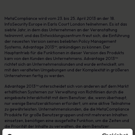
MetaCompliance wird vom 23. bis 25. April 2013 an der 18.
InfoSecurity Europe in Earls Court London teilnehmen. Es ist das
siebte Jahr, in dem das Unternehmen an der Veranstaltung
teilnimmt, und das Entwicklungszentrum freut sich, die Einführung
der neuesten Version seines beliebten Policy Management
Systems, Advantage 2013™, ankündigen zu können. Der
Hauptantrieb für die Funktionen in dieser Version des Produkts
kam von den Kunden des Unternehmens. Advantage 2013™
richtet sich an Unternehmenskunden und wurde entwickelt, um
mit den veralteten Umgebungen und der Komplexität in größeren
Unternehmen fertig zu werden.
Advantage 2013™ unterscheidet sich von anderen auf dem Markt
erhältlichen Systemen zur Verwaltung von Richtlinien durch die
eingebaute Interaktivität mit dem Benutzer, die, wenn überhaupt,
nur wenige Benutzeraktionen erfordert, um eine aktive Teilnahme
zu gewährleisten. Unternehmenskunden, die die MetaCompliance
Produkte für große Benutzergruppen und mit mehreren Inhalten
einsetzen, benötigen eine ausgefeilte Funktion, um die Zeiten und
die Priorität der Inhalte zu verwalten, die dem Benutzer
bereitgestellt werden. Advantage 2013 bietet diese Funktionalität.