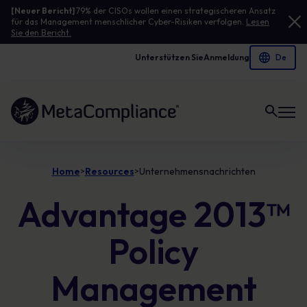
[Neuer Bericht]
79% der CISOs wollen einen strategischeren Ansatz
für das Management menschlicher Cyber-Risiken verfolgen.
Lesen
Sie den Bericht.
Unterstützen Sie
Anmeldung
Link zur Homepage
Home
Resources
Unternehmensnachrichten
>
>
Advantage 2013™
Policy
Management