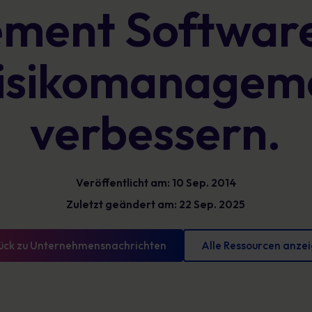
ent Software
Glossar
reduzieren und messbare Fortschritte
vorweisen können
Definitionen zur Cybersicherheit, die Sie kennen
sollten
isikomanagem
verbessern.
Veröffentlicht am: 10 Sep. 2014
Zuletzt geändert am: 22 Sep. 2025
ück zu Unternehmensnachrichten
Alle Ressourcen anze