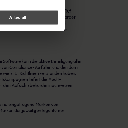
le Organisationen, die von ihrem Ruf
rtungsbewussten Unternehmen wie Harper
Allow all
festgestellt. Ein konsistenter und
r Schlüssel zu einer Best-Practice-
Software kann die aktive Beteiligung aller
ko von Compliance-Vorfällen und den damit
 wie z. B. Richtlinien verstanden haben,
itskampagnen liefert die Audit-
über den Aufsichtsbehörden nachweisen
sind eingetragene Marken von
arken der jeweiligen Eigentümer.