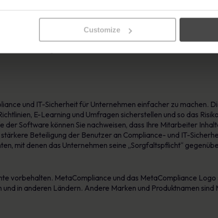
acompliance, kommentierte die Einführung wie folgt: „Professionel
hädigung durch einen Compliance-Vorfall. Wir haben bei verantwo
Customize
g auf die „menschliche Firewall“ und das Bewusstsein der Benutzer 
- und Lernmanagement im Bereich der Informationssicherheit ist de
liance und IT-Sicherheit für Unternehmen einfacher zu machen. Die 
Richtlinien, E-Learning und Umfragen sicherstellen und so das Risi
der Software können Sie nachweisen, dass Ihre Mitarbeiter Inhalte
 stärkere Beteiligung der Benutzer an Compliance- und IT-Sicherhe
chten, mit denen das Unternehmen seine „Sorgfaltspflicht“ gegen
chte vorbehalten. MetaCompliance und das MetaCompliance Logo 
n und in anderen Ländern. Andere Marken und Produktnamen sind M