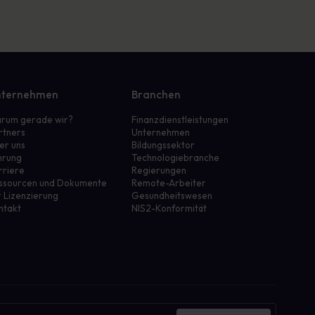
ternehmen
Branchen
rum gerade wir?
Finanzdienstleistungen
rtners
Unternehmen
er uns
Bildungssektor
hrung
Technologiebranche
rriere
Regierungen
ssourcen und Dokumente
Remote-Arbeiter
r Lizenzierung
Gesundheitswesen
ntakt
NIS2-Konformität