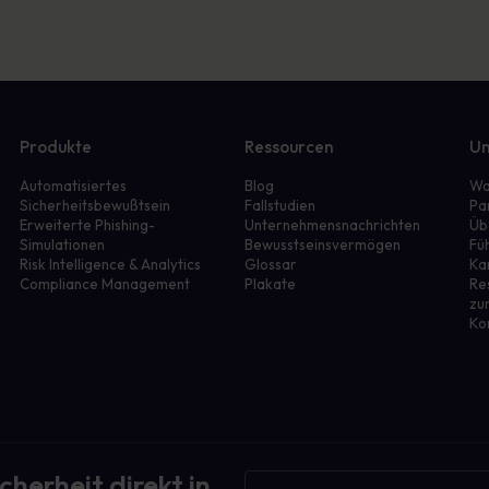
Produkte
Ressourcen
Un
Automatisiertes
Blog
Wa
Sicherheitsbewußtsein
Fallstudien
Pa
Erweiterte Phishing-
Unternehmensnachrichten
Üb
Simulationen
Bewusstseinsvermögen
Fü
r
Risk Intelligence & Analytics
Glossar
Ka
Compliance Management
Plakate
Re
zu
Ko
cherheit direkt in
Newsletter