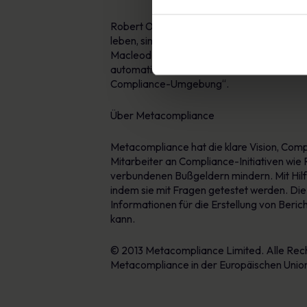
Robert O’Brien, Managing Director von Met
leben, sind besonders anfällig für Rufsc
Macleod einen überlegteren Ansatz in Bezu
automatisierter Ansatz für das Richtlinien
Compliance-Umgebung“.
Über Metacompliance
Metacompliance hat die klare Vision, Comp
Mitarbeiter an Compliance-Initiativen wie 
verbundenen Bußgeldern mindern. Mit Hilfe 
indem sie mit Fragen getestet werden. Die
Informationen für die Erstellung von Beri
kann.
© 2013 Metacompliance Limited. Alle Re
Metacompliance in der Europäischen Unio