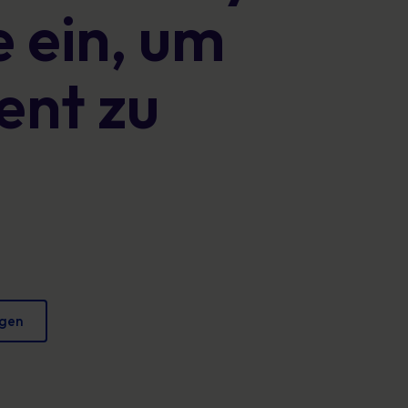
 ein, um
Plakate
verringern und Ihren Ruf zu schützen.
Fesselndes Bildmaterial, das jeden Tag sicheres
Verhalten fördert.
ent zu
igen