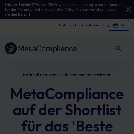
[Neuer Bericht]
79% der CISOs wollen einen strategischeren Ansatz
für das Management menschlicher Cyber-Risiken verfolgen.
Lesen
Sie den Bericht.
Unterstützen Sie
Anmeldung
Link zur Homepage
Home
Resources
Unternehmensnachrichten
>
>
MetaCompliance
auf der Shortlist
für das 'Beste