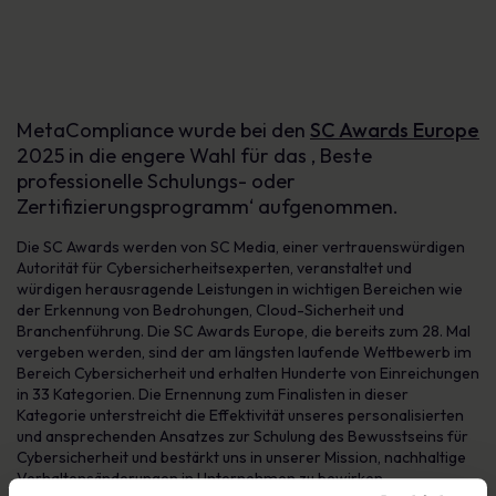
MetaCompliance wurde bei den
SC Awards Europe
2025 in die engere Wahl für das ‚
Beste
professionelle Schulungs- oder
Zertifizierungsprogramm‘
aufgenommen.
Die SC Awards werden von SC Media, einer vertrauenswürdigen
Autorität für Cybersicherheitsexperten, veranstaltet und
würdigen herausragende Leistungen in wichtigen Bereichen wie
der Erkennung von Bedrohungen, Cloud-Sicherheit und
Branchenführung. Die SC Awards Europe, die bereits zum 28. Mal
vergeben werden, sind der am längsten laufende Wettbewerb im
Bereich Cybersicherheit und erhalten Hunderte von Einreichungen
in 33 Kategorien. Die Ernennung zum Finalisten in dieser
Kategorie unterstreicht die Effektivität unseres personalisierten
und ansprechenden Ansatzes zur Schulung des Bewusstseins für
Cybersicherheit und bestärkt uns in unserer Mission, nachhaltige
Verhaltensänderungen in Unternehmen zu bewirken.