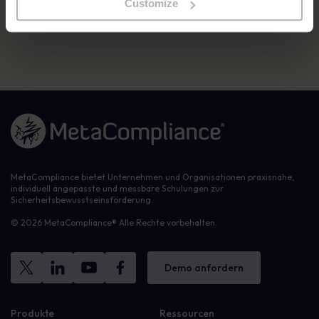
Customize
Weitere Informationen finden Sie hier:
https://www.scawardseurope.com/shortlist-2025
Link zur Homepage
MetaCompliance bietet Unternehmen und Organisationen praxisnahe,
individuell angepasste und messbare Schulungen zur
Sicherheitsbewusstseinsförderung.
© 2026 MetaCompliance® Alle Rechte vorbehalten.
Demo anfordern
Produkte
Ressourcen