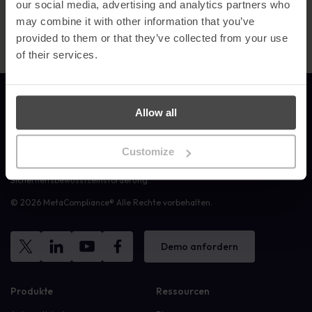
our social media, advertising and analytics partners who
gewählt.
may combine it with other information that you’ve
provided to them or that they’ve collected from your use
of their services.
Link zur Homepage
Allow all
Customize
MetaCompliance bietet Unternehmen und Organisationen praxisnahe,
individuell angepasste und messbare Schulungen zur
Sicherheitsbewusstseinsförderung.
© 2026 MetaCompliance® Alle Rechte vorbehalten.
Demo anfordern
Produkte
Ressourcen