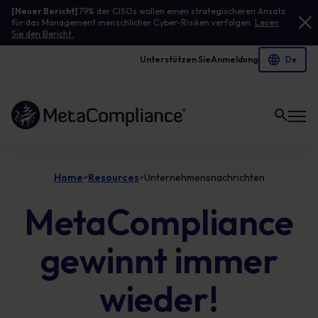
[Neuer Bericht]
79% der CISOs wollen einen strategischeren Ansatz
für das Management menschlicher Cyber-Risiken verfolgen.
Lesen
Sie den Bericht.
Unterstützen Sie
Anmeldung
Link zur Homepage
Home
Resources
Unternehmensnachrichten
>
>
MetaCompliance
gewinnt immer
wieder!