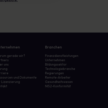
ternehmen
Branchen
rum gerade wir?
Finanzdienstleistungen
rtners
Unternehmen
er uns
Bildungssektor
hrung
Technologiebranche
rriere
Regierungen
ssourcen und Dokumente
Remote-Arbeiter
r Lizenzierung
Gesundheitswesen
ntakt
NIS2-Konformität