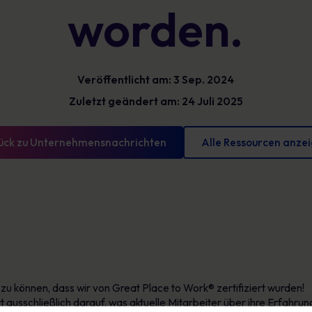
worden.
Glossar
reduzieren und messbare Fortschritte
vorweisen können
Definitionen zur Cybersicherheit, die Sie kennen
sollten
Veröffentlicht am: 3 Sep. 2024
Zuletzt geändert am: 24 Juli 2025
ück zu Unternehmensnachrichten
Alle Ressourcen anze
 zu können, dass wir von Great Place to Work® zertifiziert wurden!
t ausschließlich darauf, was aktuelle Mitarbeiter über ihre Erfah