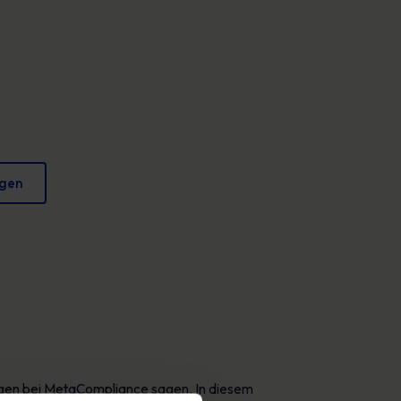
Plakate
verringern und Ihren Ruf zu schützen.
Fesselndes Bildmaterial, das jeden Tag sicheres
Verhalten fördert.
igen
rungen bei MetaCompliance sagen. In diesem