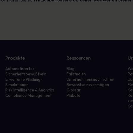
Produkte
Ressourcen
Un
Automatisiertes
Blog
Wa
Sicherheitsbewußtsein
Fallstudien
Pa
Erweiterte Phishing-
Unternehmensnachrichten
Üb
Simulationen
Bewusstseinsvermögen
Fü
r
Risk Intelligence & Analytics
Glossar
Ka
Compliance Management
Plakate
Re
zu
Ko