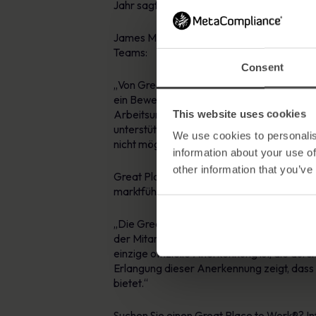
Jahr sagten 100 % der Mitarbeiter, dass ma
James MacKay, CEO von MetaCompliance, be
Teams:
Consent
„Von Great Place to Work® im Jahr 2024 ze
ein Beweis für die harte Arbeit und das 
This website uses cookies
Arbeitsumfeld ist ein Schlüsselfaktor für 
unterstützen. Diese Leistung wäre ohne d
We use cookies to personalis
nicht möglich gewesen.“
information about your use of
other information that you’ve
Great Place To Work® ist die weltweite Aut
marktführenden Umsätzen, Mitarbeiterbind
„Die Great Place To Work Zertifizierung 
der Mitarbeiter erfordert“, sagt Sarah Lewi
einzige offizielle Anerkennung ist, die du
Erlangung dieser Anerkennung zeigt, dass
bietet.“
Suchen Sie einen Great Place to Work®? In