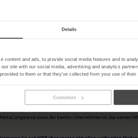
n sich bei uns willkommen fühlt, wenn man in das Unternehmen eintri
dankte sich für die Great Place to Work® Zertifizierung und würd
Details
rtifiziert zu werden, ist eine große Ehre und ein stolzer Moment 
Engagement unseres gesamten Teams. Unser Engagement für ein ei
unseren Erfolg, der es uns ermöglicht, innovative Cybersicherheitsl
as unermüdliche Engagement unserer Mitarbeiter und die starke Ku
e content and ads, to provide social media features and to analy
 our site with our social media, advertising and analytics partn
 provided to them or that they’ve collected from your use of their
orität für Arbeitsplatzkultur, Mitarbeitererfahrungen und das Führ
ung und mehr Innovation führt.
Customize
ist eine sehr begehrte Auszeichnung, die ein konsequentes und be
s-Kulin, Vice President of Global Recognition bei Great Place To Wor
rch das Echtzeit-Feedback der Mitarbeiter zu ihrer Unternehmenskul
 MetaCompliance eines der besten Unternehmen ist, das seinen Mit
formieren Sie sich
HIER über unsere aktuellen weltweiten Stelle