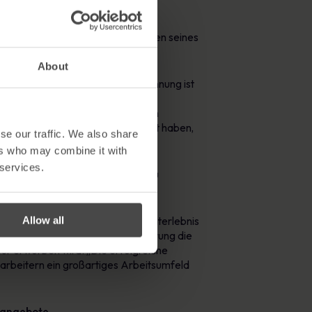
tt!
igte die kollektiven Anstrengungen seines
About
für MetaCompliance. Diese Anerkennung ist
nladendes und unterstützendes
ösungen zu liefern, die Unternehmen
ltur, die wir gemeinsam aufgebaut haben,
se our traffic. We also share
ers who may combine it with
 services.
ungsverhalten, das nachweislich zu
Allow all
wusstes Engagement für das Gesamterlebnis
k. Sie betont, dass die Zertifizierung die
tur erworben wird. „Die erfolgreiche
arbeitern ein großartiges Arbeitsumfeld
nangebote.