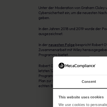
Unter der Moderation von Graham Cluley un
Cybersicherheit ein, um die neuesten Nachr
geben.
In den Jahren 2018 und 2019 wurde der Po
ausgezeichnet.
In der
neuesten Folge
bespricht Robert O’
Zusammenarbeit mit Wiley herausgegeben 
Programms bietet.
Robert O’Brien, preisgekrönter Vordenker
letzten 12 Jahren hat MetaCompliance ein
Programmen zur Sensibilisierung der Mitar
Plan zur Sensibilisierung für Cyber-Sicherh
Consent
echten Bedarf gab, ein definitives Handbuc
This website uses cookies
We use cookies to personalis