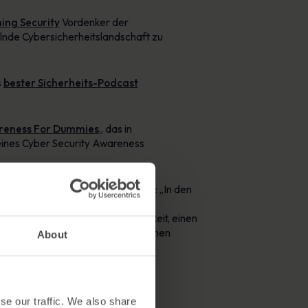
ing Security
Vordenker der
kelnde Cybersicherheitslandschaft zu
s
bester Sicherheits-Podcast
areness For Dummies
‚, das in
ines Cyber Security Awareness
y Awareness For Dummies
, sagte: „In den
 Entwicklung und Umsetzung von
ernehmen erkennen die Notwendigkeit, einen
angen soll. Wir wussten, dass es einen
About
se our traffic. We also share