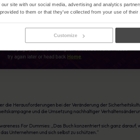
 our site with our social media, advertising and analytics partn
 provided to them or that they’ve collected from your use of their
Customize
ber die Herausforderungen bei der Veränderung der Sicherheitskult
rheitskampagne und die Umsetzung nachhaltiger Verhaltensänderu
Awareness For Dummies: „Das Buch konzentriert sich ganz darauf, 
 das Unternehmen und sich selbst zu schützen.“