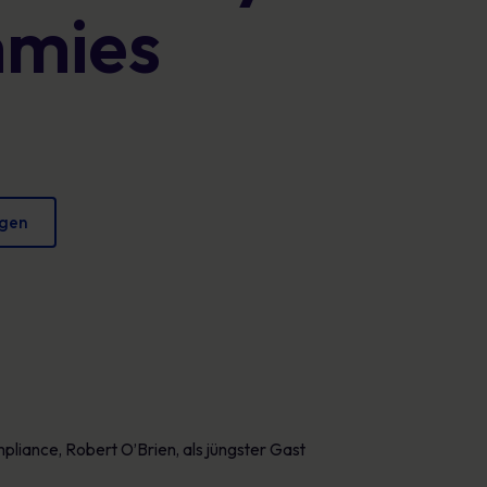
mmies
Plakate
verringern und Ihren Ruf zu schützen.
Fesselndes Bildmaterial, das jeden Tag sicheres
Verhalten fördert.
igen
liance, Robert O’Brien, als jüngster Gast