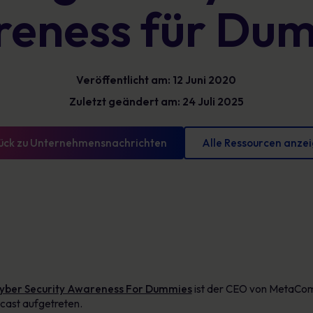
eness für Du
Glossar
reduzieren und messbare Fortschritte
vorweisen können
Definitionen zur Cybersicherheit, die Sie kennen
sollten
Veröffentlicht am: 12 Juni 2020
Zuletzt geändert am: 24 Juli 2025
ück zu Unternehmensnachrichten
Alle Ressourcen anze
yber Security Awareness For Dummies
ist der CEO von MetaComp
ast aufgetreten.