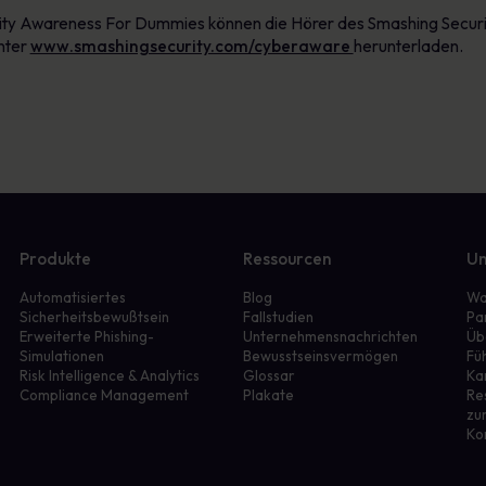
ity Awareness For Dummies können die Hörer des Smashing Securit
nter
www.smashingsecurity.com/cyberaware
herunterladen.
Produkte
Ressourcen
Un
Automatisiertes
Blog
Wa
Sicherheitsbewußtsein
Fallstudien
Pa
Erweiterte Phishing-
Unternehmensnachrichten
Üb
Simulationen
Bewusstseinsvermögen
Fü
r
Risk Intelligence & Analytics
Glossar
Ka
Compliance Management
Plakate
Re
zu
Ko