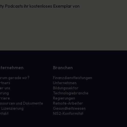
y Podcasts ihr kostenloses Exemplar von
ternehmen
Branchen
rum gerade wir?
Finanzdienstleistungen
rtners
Unternehmen
er uns
Bildungssektor
hrung
Technologiebranche
rriere
Regierungen
ssourcen und Dokumente
Remote-Arbeiter
r Lizenzierung
Gesundheitswesen
ntakt
NIS2-Konformität