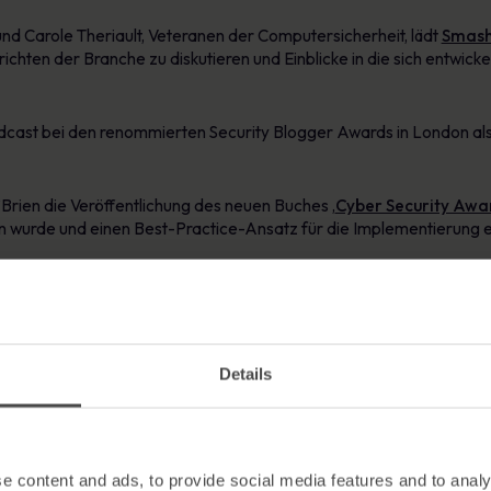
d Carole Theriault, Veteranen der Computersicherheit, lädt
Smash
ichten der Branche zu diskutieren und Einblicke in die sich entwic
dcast bei den renommierten Security Blogger Awards in London al
Brien die Veröffentlichung des neuen Buches ‚
Cyber Security Aw
wurde und einen Best-Practice-Ansatz für die Implementierung e
 auf dem Gebiet der Cybersicherheit und Autor von
Cyber Securit
en reichen Erfahrungsschatz aufgebaut, indem wir Kunden bei der
beiter für Cybersicherheit geholfen haben, die funktionieren. Unt
eit einzuführen, aber es kann schwierig sein, zu wissen, wo man anf
Details
h für die Veränderung der Cybersicherheitskultur zu erstellen.
e content and ads, to provide social media features and to analy