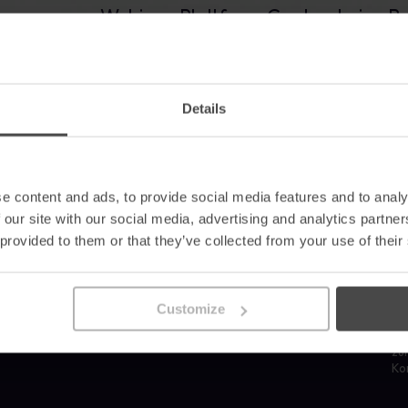
 von unserer Webinar-Plattform Contrast eine B
Glossar
reduzieren und messbare Fortschritte
n Webinar-Details und einem Kalenderplatzhalt
vorweisen können
Definitionen zur Cybersicherheit, die Sie kennen
sollten
Politik herunterladen
Details
e content and ads, to provide social media features and to analy
 our site with our social media, advertising and analytics partn
Produkte
Ressourcen
Un
 provided to them or that they’ve collected from your use of their
Automatisiertes
Blog
Wa
Sicherheitsbewußtsein
Fallstudien
Pa
Erweiterte Phishing-
Unternehmensnachrichten
Üb
Simulationen
Bewusstseinsvermögen
Fü
r
Customize
Risk Intelligence & Analytics
Glossar
Ka
Compliance Management
Plakate
Re
zu
Ko