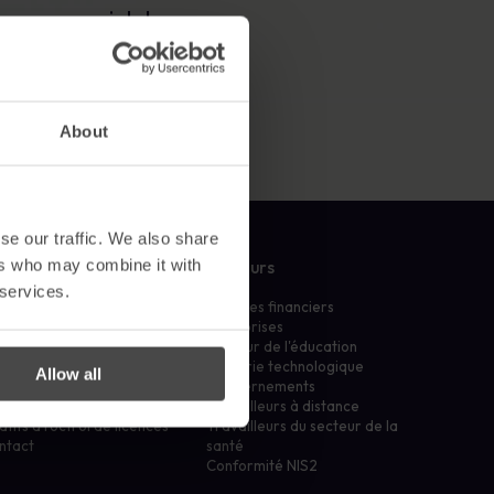
u un courriel de
Affiches
conformité et protéger votre réputation.
é dans le calendrier.
Des images attrayantes qui renforcent chaque
jour les comportements sécuritaires.
About
se our traffic. We also share
ers who may combine it with
treprise
Secteurs
 services.
urquoi nous ?
Services financiers
rtenaires
Entreprises
propos
Secteur de l'éducation
adership
Industrie technologique
Allow all
rrières
Gouvernements
ssources et documents
Travailleurs à distance
atifs à l'octroi de licences
Travailleurs du secteur de la
ntact
santé
Conformité NIS2