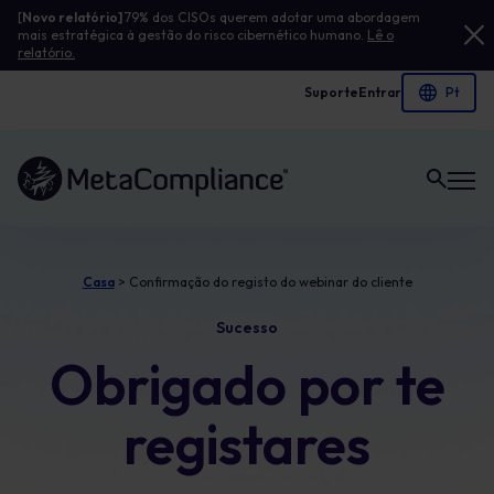
[
Novo relatório]
79% dos CISOs querem adotar uma abordagem
mais estratégica à gestão do risco cibernético humano.
Lê o
relatório.
Suporte
Entrar
Ligação à página inicial
Casa
>
Confirmação do registo do webinar do cliente
Sucesso
Obrigado por te
registares