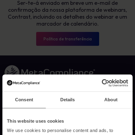
Ser-te-á enviado em breve um e-mail de
confirmação da nossa plataforma de webinars,
Contrast, incluindo os detalhes do webinar e um
marcador de calendário.
Política de transferência
Ligação à página inicial
A MetaCompliance disponibiliza às empresas e organizações
formações em consciencialização para a segurança, eficazes,
Consent
Details
About
personalizadas e mensuráveis.
© 2026 MetaCompliance® Todos os direitos reservados.
This website uses cookies
Solicitar demonstração
We use cookies to personalise content and ads, to