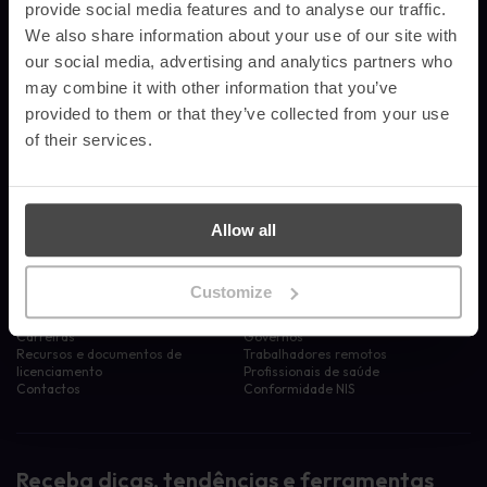
provide social media features and to analyse our traffic.
We also share information about your use of our site with
Produtos
Recursos
our social media, advertising and analytics partners who
may combine it with other information that you’ve
Sensibilização para a segurança
Blogue
automatizada
Estudos de caso
provided to them or that they’ve collected from your use
Simulação avançada de phishing
Notícias
of their services.
Inteligência e análise de riscos
Activos de sensibilização
Gestão da conformidade
Glossário
Cartazes
Empresa
Setores
Allow all
Porquê nós?
Serviços financeiros
Partners
Empresas
Customize
Sobre nós
Setor da Educação
Liderança
Indústria tecnológica
Carreiras
Governos
Recursos e documentos de
Trabalhadores remotos
licenciamento
Profissionais de saúde
Contactos
Conformidade NIS
Receba dicas, tendências e ferramentas