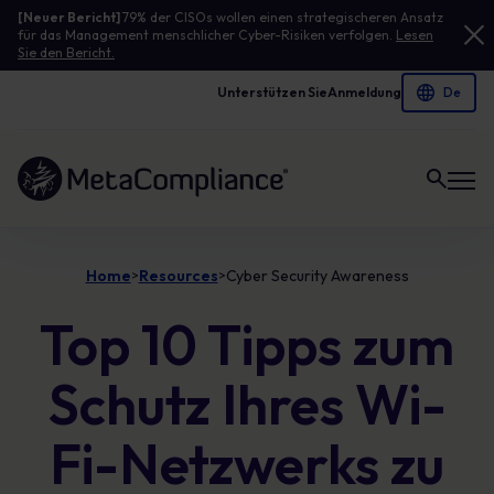
[Neuer Bericht]
79% der CISOs wollen einen strategischeren Ansatz
für das Management menschlicher Cyber-Risiken verfolgen.
Lesen
Sie den Bericht.
Unterstützen Sie
Anmeldung
Link zur Homepage
Home
Resources
Cyber Security Awareness
>
>
Top 10 Tipps zum
Schutz Ihres Wi-
Fi-Netzwerks zu