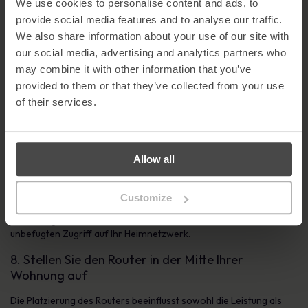
We use cookies to personalise content and ads, to
Cyberangriffen, wenn Sie nicht in der Nähe sind, um Ihre
provide social media features and to analyse our traffic.
Netzwerkaktivitäten zu überwachen.
We also share information about your use of our site with
6. Halten Sie die Router-Software auf dem
our social media, advertising and analytics partners who
neuesten Stand
may combine it with other information that you’ve
provided to them or that they’ve collected from your use
Aktualisieren Sie regelmäßig die Firmware Ihres Routers, um
of their services.
Sicherheitslücken zu schließen. Viele Router führen keine
automatischen Updates durch. Prüfen Sie daher alle paar Monate
manuell, ob Ihr System über die neuesten
Sicherheitsverbesserungen verfügt.
Allow all
7. Aktivieren Sie die Firewall
Die meisten Router verfügen über eine integrierte Firewall -
Customize
stellen Sie sicher, dass sie eingeschaltet ist. Eine Firewall hilft,
verdächtigen Datenverkehr zu blockieren und verhindert den
unbefugten Zugriff auf Ihr Heimnetzwerk.
8. Stellen Sie den Router in der Mitte Ihrer
Wohnung auf
Die Platzierung des Routers beeinflusst sowohl die Leistung als