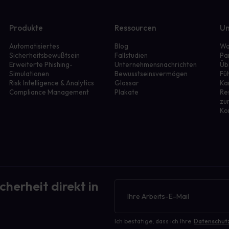
Produkte
Ressourcen
Un
Automatisiertes
Blog
Wa
Sicherheitsbewußtsein
Fallstudien
Pa
Erweiterte Phishing-
Unternehmensnachrichten
Üb
Simulationen
Bewusstseinsvermögen
Fü
r
Risk Intelligence & Analytics
Glossar
Ka
Compliance Management
Plakate
Re
zu
Ko
cherheit direkt in
Newsletter
Ich bestätige, dass ich Ihre
Datenschut