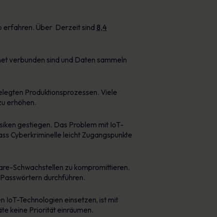
b erfahren. Über Derzeit sind
8,4
ternet verbunden sind und Daten sammeln
gelegten Produktionsprozessen. Viele
zu erhöhen.
siken gestiegen. Das Problem mit IoT-
 dass Cyberkriminelle leicht Zugangspunkte
are-Schwachstellen zu kompromittieren.
-Passwörtern durchführen.
 IoT-Technologien einsetzen, ist mit
te keine Priorität einräumen.