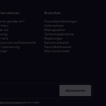
ternehmen
Branchen
rum gerade wir?
Finanzdienstleistungen
rtners
Unternehmen
er uns
Bildungssektor
hrung
Technologiebranche
rriere
Regierungen
ssourcen und Dokumente
Remote-Arbeiter
r Lizenzierung
Gesundheitswesen
ntakt
NIS2-Konformität
Abonnieren
zbestimmungen
gelesen habe.