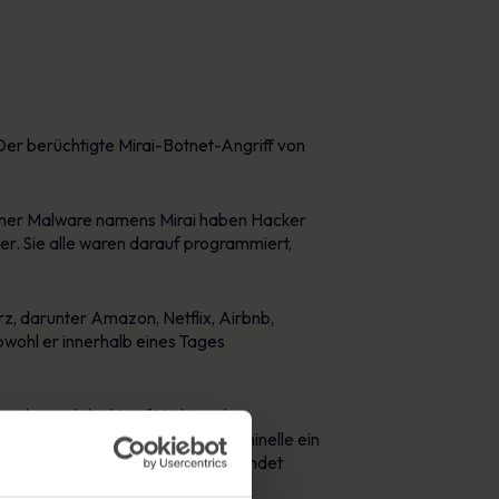
 Der berüchtigte Mirai-Botnet-Angriff von
einer Malware namens Mirai haben Hacker
er. Sie alle waren darauf programmiert,
, darunter Amazon, Netflix, Airbnb,
Obwohl er innerhalb eines Tages
zunehmend direkt auf Verbraucher
ragen, mit deren Hilfe sich Kriminelle ein
usarbeitung eines Anschlags verwendet
wenden.