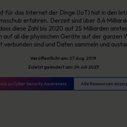
Glossar
reduzieren und messbare Fortschritte
 für das Internet der Dinge (IoT) hat in den le
vorweisen können
Definitionen zur Cybersicherheit, die Sie kennen
sollten
sschub erfahren. Derzeit sind über 8,4 Milliard
dass diese Zahl bis 2020 auf 25 Milliarden anste
h auf all die physischen Geräte auf der ganzen W
et verbunden sind und Daten sammeln und austa
Veröffentlicht am: 27 Aug. 2019
Zuletzt geändert am: 24 Juli 2025
ück zu Cyber Security Awareness
Alle Ressourcen anzei