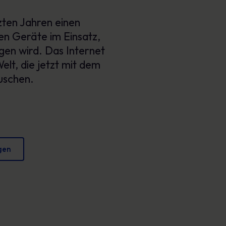
Plakate
verringern und Ihren Ruf zu schützen.
tzten Jahren einen
Fesselndes Bildmaterial, das jeden Tag sicheres
Verhalten fördert.
en Geräte im Einsatz,
igen wird. Das Internet
elt, die jetzt mit dem
uschen.
gen