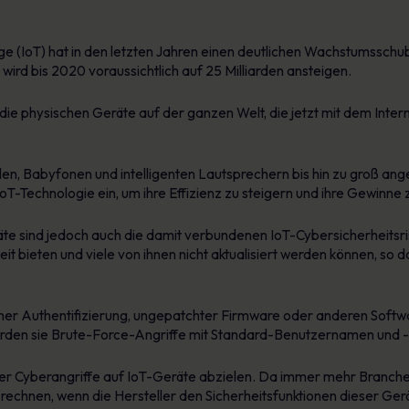
nge (IoT) hat in den letzten Jahren einen deutlichen Wachstumsschu
 wird bis 2020 voraussichtlich auf 25 Milliarden ansteigen.
l die physischen Geräte auf der ganzen Welt, die jetzt mit dem In
len, Babyfonen und intelligenten Lautsprechern bis hin zu groß an
T-Technologie ein, um ihre Effizienz zu steigern und ihre Gewinne 
e sind jedoch auch die damit verbundenen IoT-Cybersicherheitsri
heit bieten und viele von ihnen nicht aktualisiert werden können, so
er Authentifizierung, ungepatchter Firmware oder anderen Softw
 werden sie Brute-Force-Angriffe mit Standard-Benutzernamen und 
ler Cyberangriffe auf IoT-Geräte abzielen. Da immer mehr Branchen
rechnen, wenn die Hersteller den Sicherheitsfunktionen dieser Gerä