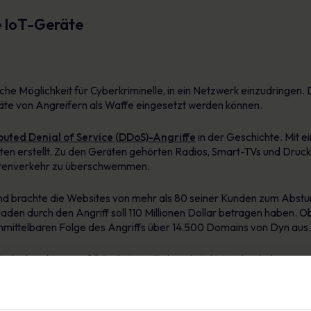
e IoT-Geräte
he Möglichkeit für Cyberkriminelle, in ein Netzwerk einzudringen.
Geräte von Angreifern als Waffe eingesetzt werden können.
buted Denial of Service (DDoS)-Angriffe
in der Geschichte. Mit 
ten erstellt. Zu den Geräten gehörten Radios, Smart-TVs und Druck
atenverkehr zu überschwemmen.
d brachte die Websites von mehr als 80 seiner Kunden zum Absturz
chaden durch den Angriff soll 110 Millionen Dollar betragen haben. 
nmittelbaren Folge des Angriffs über 14.500 Domains von Dyn aus.
 jedoch nicht nur auf DDoS-Angriffe beschränkt. Hacker haben es 
stehlen. Diese Geräte können riesige Mengen sensibler Daten übert
n können. Diese Informationen können dann bei der sorgfältigen A
 die Kriminellen können die Daten für einen Identitätsbetrug ver