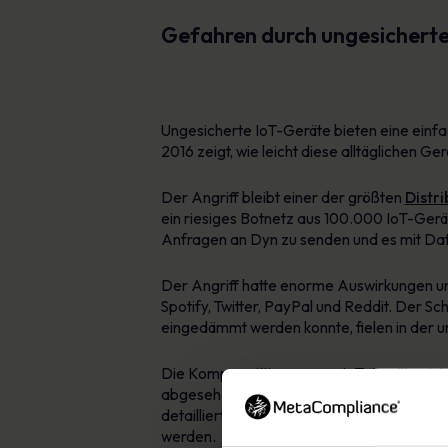
Gefahren durch ungesichert
Ungesicherte IoT-Geräte bieten eine einfac
2016 zeigt, wie leicht diese alltäglichen 
Der Angriff bleibt einer der größten
Distri
ein riesiges Botnetz aus 100.000 IoT-Gerä
Anfragen an Dyn zu senden und es mit D
Der Angriff hatte enorme Auswirkungen un
Spotify, Twitter, PayPal und Reddit. Der S
eingedämmt werden konnte, fielen in der u
Die Kompromittierung von IoT-Geräten ist
abgesehen, um deren persönliche Daten zu 
detailliertes Bild von ihrem Opfer mache
werden.
Social-Engineering-Angriff
oder