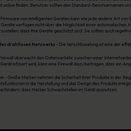
t online finden. Benutzer sollten den Standard-Benutzernamen un
Firmware von intelligenten Geräten kann wie jede andere Art von S
eräte verfügen nicht über die Möglichkeit einer automatischen Akt
zustellen, dass Ihre Geräte geschützt sind. Sie sollten auch regel
.
 des drahtlosen Netzwerks
- Die Verschlüsselung ist eine der ef
 Firewall überwacht den Datenverkehr zwischen einer Internetverb
Gerät infiziert wird, kann eine Firewall dazu beitragen, dass ein An
en
- Große Marken nehmen die Sicherheit ihrer Produkte in der Regel
itsfunktionen in die Herstellung und das Design des Produkts integr
erhindern, dass Hacker Schwachstellen im Gerät ausnutzen.