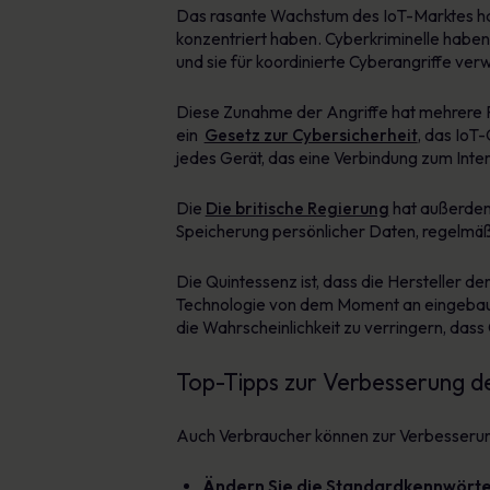
Das rasante Wachstum des IoT-Marktes hat d
konzentriert haben. Cyberkriminelle haben
und sie für koordinierte Cyberangriffe ve
Diese Zunahme der Angriffe hat mehrere R
ein
Gesetz zur Cybersicherheit
, das IoT
jedes Gerät, das eine Verbindung zum Inter
Die
Die britische Regierung
hat außerdem 
Speicherung persönlicher Daten, regelmä
Die Quintessenz ist, dass die Hersteller 
Technologie von dem Moment an eingebaut w
die Wahrscheinlichkeit zu verringern, das
Top-Tipps zur Verbesserung de
Auch Verbraucher können zur Verbesserung 
Ändern Sie die Standardkennwört