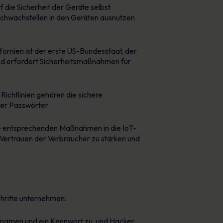
 die Sicherheit der Geräte selbst
 Schwachstellen in den Geräten ausnutzen
ornien ist der erste US-Bundesstaat, der
 und erfordert Sicherheitsmaßnahmen für
Richtlinien gehören die sichere
er Passwörter.
die entsprechenden Maßnahmen in die IoT-
 Vertrauen der Verbraucher zu stärken und
chritte unternehmen:
rnamen und ein Kennwort zu, und Hacker