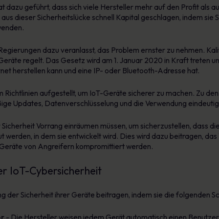
azu geführt, dass sich viele Hersteller mehr auf den Profit als auf
 aus dieser Sicherheitslücke schnell Kapital geschlagen, indem sie
rwenden.
egierungen dazu veranlasst, das Problem ernster zu nehmen. Kalif
-Geräte regelt. Das Gesetz wird am 1. Januar 2020 in Kraft treten
net herstellen kann und eine IP- oder Bluetooth-Adresse hat.
Richtlinien aufgestellt, um IoT-Geräte sicherer zu machen. Zu den 
ßige Updates, Datenverschlüsselung und die Verwendung eindeutig
der Sicherheit Vorrang einräumen müssen, um sicherzustellen, dass 
erden, in dem sie entwickelt wird. Dies wird dazu beitragen, das
s Geräte von Angreifern kompromittiert werden.
r IoT-Cybersicherheit
der Sicherheit ihrer Geräte beitragen, indem sie die folgenden S
er
- Die Hersteller weisen jedem Gerät automatisch einen Benutze