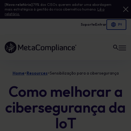
[
Novo relatório]
79% dos CISOs querem adotar uma abordagem
mais estratégica à gestão do risco cibernético humano.
Lê o
relatório.
Suporte
Entrar
Ligação à página inicial
Home
Resources
Sensibilização para a cibersegurança
>
>
Como melhorar a
cibersegurança da
IoT