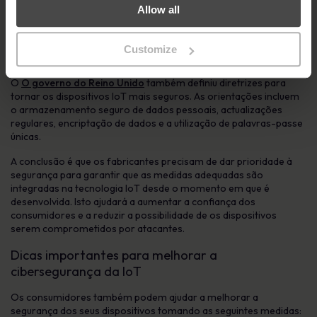
introduzir um
Lei sobre cibersegurança
que regula os
Allow all
dispositivos IoT. A legislação entrará em vigor a 1 de janeiro de
2020 e exige medidas de segurança para qualquer dispositivo
que possa ligar-se à Internet e que tenha um endereço IP ou
Customize
Bluetooth.
O
O governo do Reino Unido
também definiu diretrizes para
tornar os dispositivos IoT mais seguros. As orientações incluem
o armazenamento seguro de dados pessoais, actualizações
regulares, encriptação de dados e a utilização de palavras-passe
únicas.
A conclusão é que os fabricantes precisam de dar prioridade à
segurança para garantir que as medidas adequadas são
integradas na tecnologia IoT desde o momento em que é
desenvolvida. Isto ajudará a aumentar a confiança dos
consumidores e a reduzir a possibilidade de os dispositivos
serem comprometidos por atacantes.
Dicas importantes para melhorar a
cibersegurança da IoT
Os consumidores também podem ajudar a melhorar a
segurança dos seus dispositivos tomando as seguintes medidas: