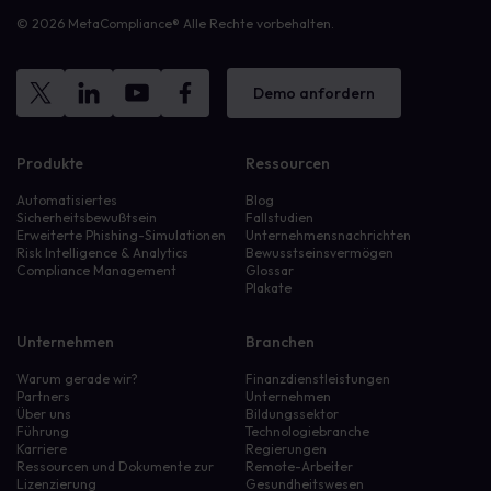
© 2026 MetaCompliance® Alle Rechte vorbehalten.
Demo anfordern
Produkte
Ressourcen
Automatisiertes
Blog
Sicherheitsbewußtsein
Fallstudien
Erweiterte Phishing-Simulationen
Unternehmensnachrichten
Risk Intelligence & Analytics
Bewusstseinsvermögen
Compliance Management
Glossar
Plakate
Unternehmen
Branchen
Warum gerade wir?
Finanzdienstleistungen
Partners
Unternehmen
Über uns
Bildungssektor
Führung
Technologiebranche
Karriere
Regierungen
Ressourcen und Dokumente zur
Remote-Arbeiter
Lizenzierung
Gesundheitswesen