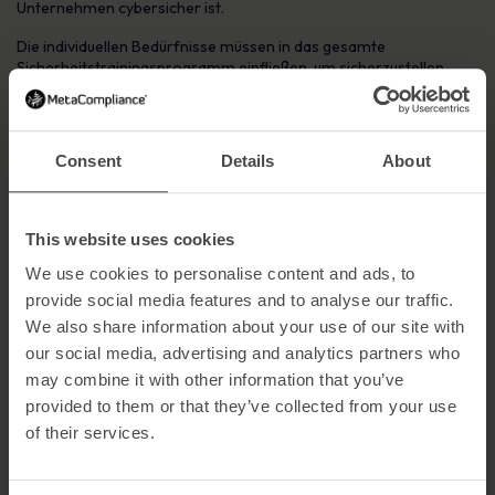
Unternehmen cybersicher ist.
Die individuellen Bedürfnisse müssen in das gesamte
Sicherheitstrainingsprogramm einfließen, um sicherzustellen,
dass jeder berücksichtigt wird. Sobald Sie den breiteren Umfang
Ihrer Zielgruppe unter Berücksichtigung der Barrierefreiheit
ermittelt haben, können Sie Ihr Programm für das
Sicherheitsbewusstsein entwerfen. Sie müssen entscheiden,
Consent
Details
About
welche Elemente des Sicherheitstrainings angepasst werden
müssen, um Barrierefreiheit zu gewährleisten:
Verwenden Sie andere Sprachen als Englisch:
Die
This website uses cookies
Lokalisierung von Sicherheitstrainingsmaterialien ist für
Nicht-Englischsprachige von entscheidender Bedeutung, da
We use cookies to personalise content and ads, to
so das für die Wirksamkeit erforderliche Verständnis des
provide social media features and to analyse our traffic.
Inhalts sichergestellt wird.
MetaCompliance Security
We also share information about your use of our site with
Awareness Training
ist in mehr als 40 Sprachen verfügbar.
our social media, advertising and analytics partners who
Sehbehinderte Benutzer
: Auszubildende mit einer
may combine it with other information that you’ve
Sehbehinderung sollten in der Lage sein, mit Hilfe von Geräten
wie Bildschirmlesegeräten mit den
provided to them or that they’ve collected from your use
Sicherheitsschulungsmaterialien zu interagieren. Zum Beispiel
of their services.
sollten Komponenten wie ChatWidgets Nachrichten laut
vorlesen.
Zugänglichkeitsstandard, WCAG 2.1 A:
Schulungsinhalte