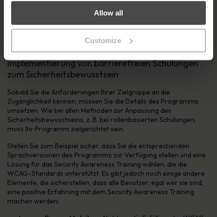
sollten die Anforderungen des international anerkannten
Allow all
Zugänglichkeitsstandards WCAG
erfüllen. Dieser Standard
legt die grundlegenden Anforderungen für behinderte
Benutzer fest, um ein großartiges Online-Erlebnis zu
Customize
gewährleisten.
Implementierung von barrierefreien Schulungen
zum Sicherheitsbewusstsein
Sobald Sie die Anforderungen Ihrer Zielgruppe an die
Zugänglichkeit kennen, müssen Sie die Details des Programms
umsetzen. Wie bei allen Methoden zur Anpassung des
Sicherheitsbewusstseins, z. B. bei rollenbasierten Schulungen,
muss Ihr Programm zielgerichtet sein.
Stellen Sie zum Beispiel sicher, dass Sie die entsprechenden
Sprachversionen des Programms zur Verfügung stellen und eine
Lösung für das Security Awareness Training wählen, die die
WCAG-Standards unterstützt. Es gibt jedoch noch einige andere
Elemente, die sicherstellen, dass alle Benutzer, egal wer sie sind,
eine positive Erfahrung mit dem Security Awareness Training
machen werden: