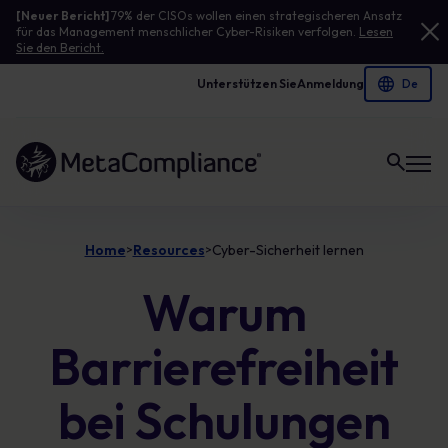
[Neuer Bericht]
79% der CISOs wollen einen strategischeren Ansatz
für das Management menschlicher Cyber-Risiken verfolgen.
Lesen
Sie den Bericht.
Unterstützen Sie
Anmeldung
Link zur Homepage
Home
Resources
Cyber-Sicherheit lernen
>
>
Warum
Barrierefreiheit
bei Schulungen