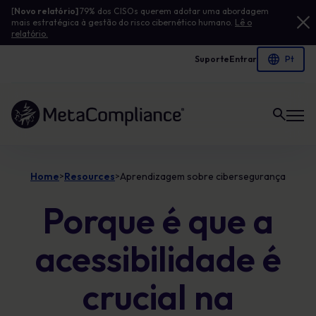
[
Novo relatório]
79% dos CISOs querem adotar uma abordagem
mais estratégica à gestão do risco cibernético humano.
Lê o
relatório.
Suporte
Entrar
Ligação à página inicial
Home
Resources
Aprendizagem sobre cibersegurança
>
>
Porque é que a
acessibilidade é
crucial na