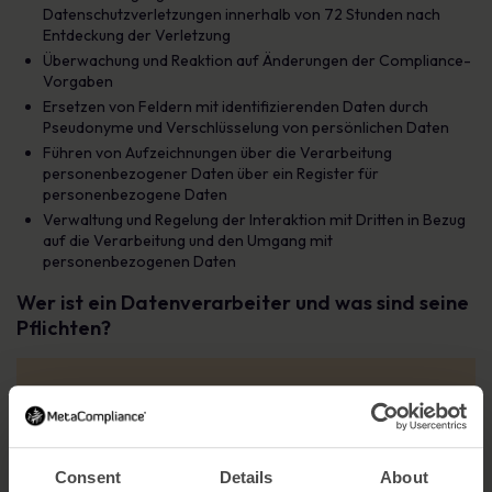
Datenschutzverletzungen innerhalb von 72 Stunden nach
Entdeckung der Verletzung
Überwachung und Reaktion auf Änderungen der Compliance-
Vorgaben
Ersetzen von Feldern mit identifizierenden Daten durch
Pseudonyme und Verschlüsselung von persönlichen Daten
Führen von Aufzeichnungen über die Verarbeitung
personenbezogener Daten über ein Register für
personenbezogene Daten
Verwaltung und Regelung der Interaktion mit Dritten in Bezug
auf die Verarbeitung und den Umgang mit
personenbezogenen Daten
Wer ist ein Datenverarbeiter und was sind seine
Pflichten?
Consent
Details
About