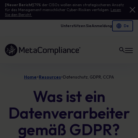
[Neuer Bericht]
79% der CISOs wollen einen strategischeren Ansatz
für das Management menschlicher Cyber-Risiken verfolgen.
Lesen
Sie den Bericht.
Unterstützen Sie
Anmeldung
Link zur Homepage
Home
Resources
Datenschutz, GDPR, CCPA
>
>
Was ist ein
Datenverarbeiter
gemäß GDPR?