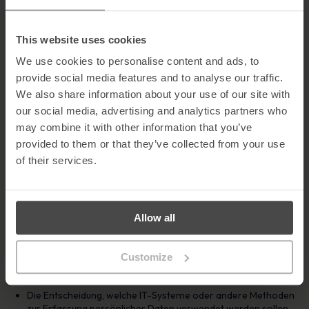
This website uses cookies
We use cookies to personalise content and ads, to
Wenn eine Person, eine Organisation, eine Agentur oder eine
provide social media features and to analyse our traffic.
andere Einrichtung im Auftrag eines Datenverantwortlichen
We also share information about your use of our site with
handelt, wird sie als Datenverarbeiter betrachtet.
our social media, advertising and analytics partners who
Beispiele für einen Datenverarbeiter sind:
may combine it with other information that you’ve
provided to them or that they’ve collected from your use
Eine externe Agentur (z.B. ein Unternehmen, das für die
of their services.
Entsorgung von Kundendaten zuständig ist)
Ein Cloud-Anbieter, der persönliche Daten speichert
Jeder Dienstleister, der in Ihrem Auftrag handelt und Zugang
zu persönlichen Daten eines Kunden oder Mitarbeiters hat
Allow all
Lesen Sie auch den
Dummies-Leitfaden zur ePrivacy-
Verordnung
Customize
Zu den Aufgaben des Datenverarbeiters gehören:
Die Entscheidung, welche IT-Systeme oder andere Methoden
zur Erfassung persönlicher Daten verwendet werden sollen