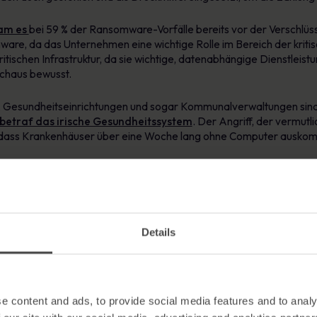
kam es
bei 59 % der Ransomware-Vorfälle bereits vor der Verschlüs
mware, da das Unternehmen eine wichtige Rolle im Bereich der kritis
tischen Infrastruktur, da sie wichtige, datenabhängige Dienstleist
chaus bewusst.
ke, Gesundheitseinrichtungen und sogar Kommunalverwaltungen sin
f betraf das irische Gesundheitssystem
. Der Angriff, der vermutl
, dass Krankenhäuser über eine Woche lang ohne Computer ausko
eline verschlüsselten die Hacker Daten und stahlen große Mengen 
lar (14 Millionen Pfund) zu erhöhen. Im Jahr 2020 kostete ein
Rans
ngsweise 10 Millionen Pfund: Zu den entstandenen Kosten zählten 
Details
ffentlichen Sektor
es Spektrum an Organisationstypen, das vom Gesundheitswesen übe
n reicht. Der öffentliche Sektor bietet Angreifern daher vielfältige
e content and ads, to provide social media features and to analy
, sondern auch Daten zu stehlen.