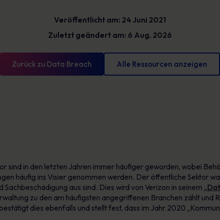
Glossar
reduzieren und messbare Fortschritte
Veröffentlicht am: 24 Juni 2021
vorweisen können
Definitionen zur Cybersicherheit, die Sie kennen
sollten
Zuletzt geändert am: 6 Aug. 2026
Zurück zu Data Breach
Alle Ressourcen anzeigen
r sind in den letzten Jahren immer häufiger geworden, wobei Behö
en häufig ins Visier genommen werden. Der öffentliche Sektor war
nd Sachbeschädigung aus sind. Dies wird von Verizon in seinem
„Dat
Verwaltung zu den am häufigsten angegriffenen Branchen zählt und
bestätigt dies ebenfalls und stellt fest, dass im Jahr 2020 „Kommu