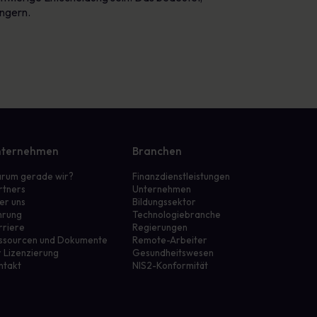
ingern.
ternehmen
Branchen
rum gerade wir?
Finanzdienstleistungen
rtners
Unternehmen
er uns
Bildungssektor
hrung
Technologiebranche
rriere
Regierungen
ssourcen und Dokumente
Remote-Arbeiter
r Lizenzierung
Gesundheitswesen
ntakt
NIS2-Konformität