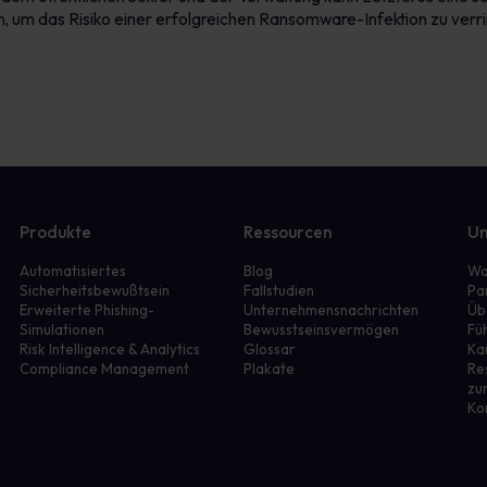
 um das Risiko einer erfolgreichen Ransomware-Infektion zu verr
Produkte
Ressourcen
Un
Automatisiertes
Blog
Wa
Sicherheitsbewußtsein
Fallstudien
Pa
Erweiterte Phishing-
Unternehmensnachrichten
Üb
Simulationen
Bewusstseinsvermögen
Fü
r
Risk Intelligence & Analytics
Glossar
Ka
Compliance Management
Plakate
Re
zu
Ko