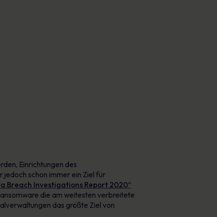
Plakate
verringern und Ihren Ruf zu schützen.
Fesselndes Bildmaterial, das jeden Tag sicheres
Verhalten fördert.
rden, Einrichtungen des
 jedoch schon immer ein Ziel für
a Breach Investigations Report 2020“
 Ransomware die am weitesten verbreitete
nalverwaltungen das größte Ziel von