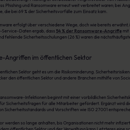
ass Phishing und Ransomware erneut weit verbreitet waren; bei Angri
, die bei 69 % der Sicherheitsvorfälle zum Einsatz kam.
ware erfolgt über verschiedene Wege, doch wie bereits erwähnt, is
-Service-Daten ergab, dass
54 % der Ransomware-Angriffe
mit 
 fehlende Sicherheitsschulungen (26 %) waren die nächsthäufigs
Angriffen im öffentlichen Sektor
ntlichen Sektor geht es um die Risikominderung. Sicherheitsrisiken
cker den öffentlichen Sektor und andere Branchen mithilfe von Soci
omware-Infektionen beginnt mit einer vorbildlichen Sicherheitsku
ür Sicherheitsfragen für alle Mitarbeiter gefördert. Ergänzt wird di
on Sicherheitsstandards und Vorschriften wie ISO 27001 entsprech
r werden so lange anhalten, bis Organisationen nicht mehr infizie
dem öffentlichen Sektor und der Verwaltung kann Letzteres eine s