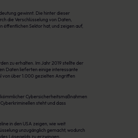
eutung gewinnt. Die hinter dieser
rch die Verschlüsselung von Daten,
ffentlichen Sektor hat, und zeigen auf,
en zu erhalten. Im Jahr 2019 stellte der
en Daten lieferten einige interessante
hl von über 1.000 gezielten Angriffen
 herkömmlicher Cybersicherheitsmaßnahmen
n Cyberkriminellen steht und dass
ine in den USA zeigen, wie weit
lüsselung unzugänglich gemacht, wodurch
g des Lösegelds zu erzwingen.