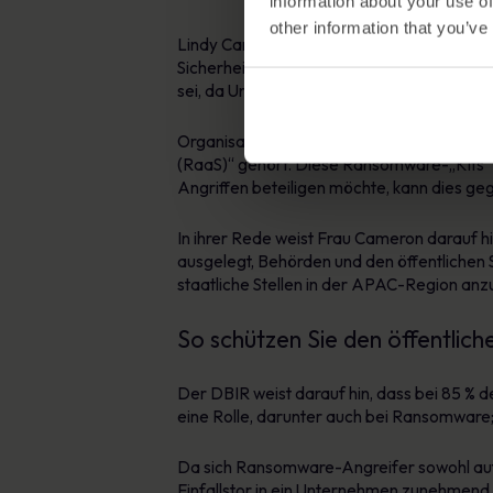
information about your use of
other information that you’ve
Lindy Cameron, Geschäftsführerin des briti
Sicherheitsvorlesung des Royal United Serv
sei, da Unternehmen nicht in der Lage se
Organisationen des öffentlichen Sektors s
(RaaS)“ gehört. Diese Ransomware-„Kits“
Angriffen beteiligen möchte, kann dies ge
In ihrer Rede weist Frau Cameron darauf h
ausgelegt, Behörden und den öffentlichen Se
staatliche Stellen in der APAC-Region anz
So schützen Sie den öffentlic
Der DBIR weist darauf hin, dass bei 85 % d
eine Rolle, darunter auch bei Ransomware; 
Da sich Ransomware-Angreifer sowohl auf 
Einfallstor in ein Unternehmen zunehmend an