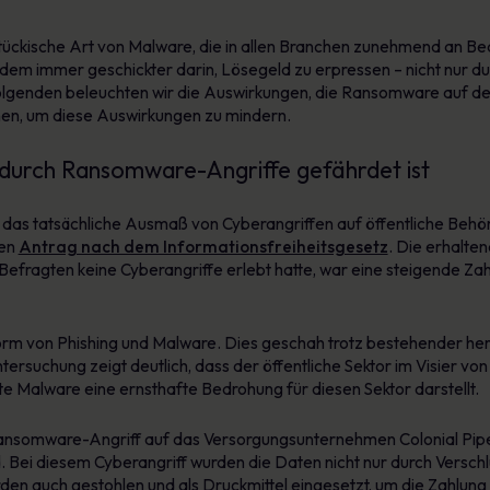
ückische Art von Malware, die in allen Branchen zunehmend an Bed
em immer geschickter darin, Lösegeld zu erpressen – nicht nur du
lgenden beleuchten wir die Auswirkungen, die Ransomware auf den ö
en, um diese Auswirkungen zu mindern.
 durch Ransomware-Angriffe gefährdet ist
 das tatsächliche Ausmaß von Cyberangriffen auf öffentliche Behörd
nen
Antrag nach dem Informationsfreiheitsgesetz
. Die erhalten
 Befragten keine Cyberangriffe erlebt hatte, war eine steigende Za
 Form von Phishing und Malware. Dies geschah trotz bestehender
tersuchung zeigt deutlich, dass der öffentliche Sektor im Visier vo
 Malware eine ernsthafte Bedrohung für diesen Sektor darstellt.
Ransomware-Angriff auf das Versorgungsunternehmen Colonial Pipel
Bei diesem Cyberangriff wurden die Daten nicht nur durch Versch
rden auch gestohlen und als Druckmittel eingesetzt, um die Zahlun