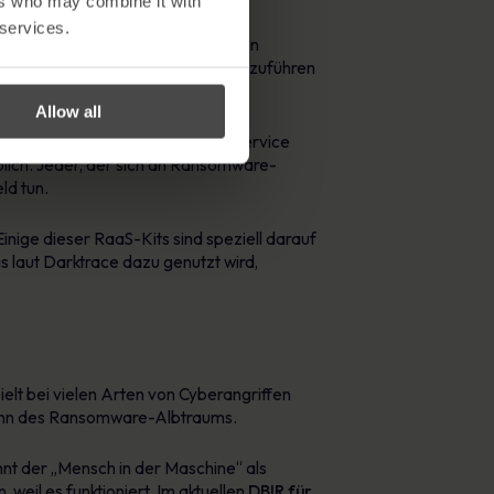
ers who may combine it with
 services.
einer Rede im Rahmen der jährlichen
 einen „kumulativen Effekt“ zurückzuführen
 Herr zu werden.
Allow all
zu denen auch „Ransomware-as-a-Service
ich. Jeder, der sich an Ransomware-
ld tun.
nige dieser RaaS-Kits sind speziell darauf
as laut Darktrace dazu genutzt wird,
ielt bei vielen Arten von Cyberangriffen
Beginn des Ransomware-Albtraums.
nt der „Mensch in der Maschine“ als
weil es funktioniert. Im aktuellen
DBIR für