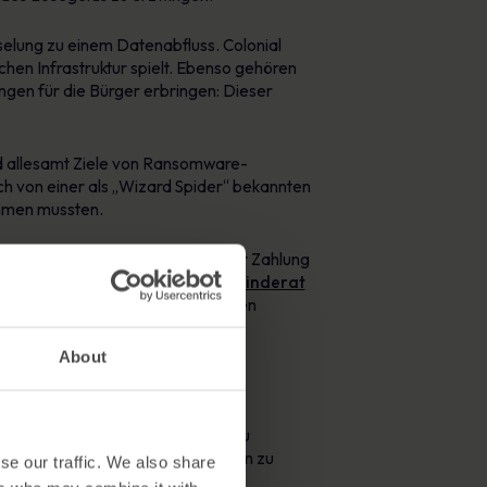
selung zu einem Datenabfluss. Colonial
chen Infrastruktur spielt. Ebenso gehören
ungen für die Bürger erbringen: Dieser
d allesamt Ziele von Ransomware-
ich von einer als „Wizard Spider“ bekannten
mmen mussten.
an Informationen, um den Druck zur Zahlung
omware-Angriff auf den Gemeinderat
Ausfallzeiten und Einbußen bei den
About
r Kommunalverwaltungen bis hin zu
 Möglichkeiten, nicht nur Störungen zu
se our traffic. We also share