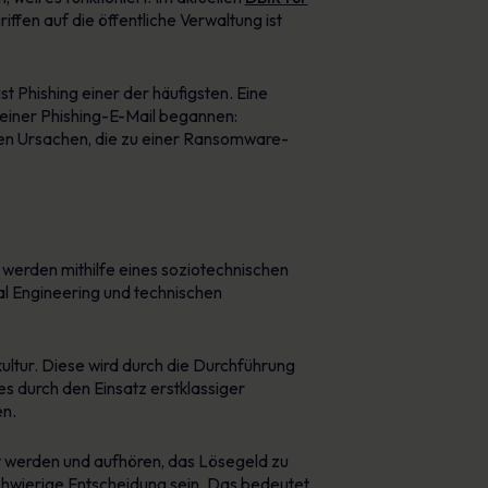
ffen auf die öffentliche Verwaltung ist
t Phishing einer der häufigsten. Eine
einer Phishing-E-Mail begannen:
ten Ursachen, die zu einer Ransomware-
 werden mithilfe eines soziotechnischen
al Engineering und technischen
ltur. Diese wird durch die Durchführung
es durch den Einsatz erstklassiger
en.
rt werden und aufhören, das Lösegeld zu
chwierige Entscheidung sein. Das bedeutet,