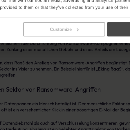
 our site with our social media, advertising and analytics partn
 provided to them or that they’ve collected from your use of their
schen National Cyber Security Centre (NCSC), erklärte kürzlich in 
ices Institute (RUSI) erklärt, dass der Anstieg von Ransomware auf
ien, der stetig zunehmenden Raffinesse von Ransomware-Angriffen
Customize
ind durch den Einsatz dieser ausgefeilteren Angriffe gefährdet, 
 erleichtern die Durchführung von Ransomware-Kampagnen erhebl
gen Zahlung einer monatlichen Gebühr und eines Anteils am Lösege
in, dass RaaS den Anstieg von Ransomware-Angriffen begünstigt. Ei
ktor ins Visier zu nehmen. Ein Beispiel hierfür ist
„Eking RaaS“
, d
ugreifen.
hen Sektor vor Ransomware-Angriffen
er Datenpannen ein Mensch beteiligt ist. Der menschliche Faktor sp
oft ist ein versehentlicher Klick in einer bösartigen E-Mail der 
Datendiebstahl als auch auf Verschlüsselung konzentrieren, gewin
 Bedeutung. Phishing ist ein beliebter Angriffsvektor von Hackern, 